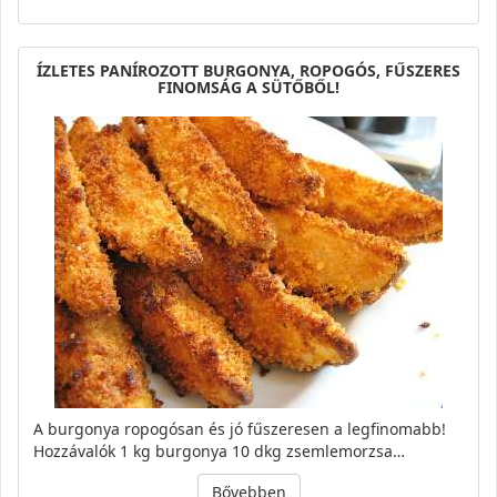
ÍZLETES PANÍROZOTT BURGONYA, ROPOGÓS, FŰSZERES
FINOMSÁG A SÜTŐBŐL!
A burgonya ropogósan és jó fűszeresen a legfinomabb!
Hozzávalók 1 kg burgonya 10 dkg zsemlemorzsa…
Bővebben