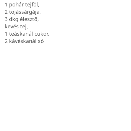
1 pohár tejföl,
2 tojássárgája,
3 dkg élesztő,
kevés tej,
1 teáskanál cukor,
2 kávéskanál só