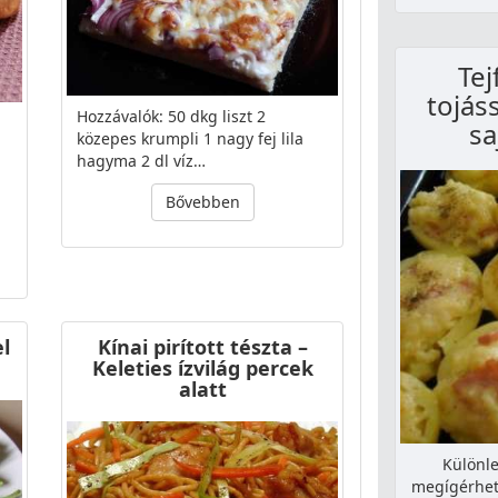
Tej
tojás
Hozzávalók: 50 dkg liszt 2
sa
közepes krumpli 1 nagy fej lila
hagyma 2 dl víz…
Bővebben
l
Kínai pirított tészta –
Keleties ízvilág percek
alatt
Különle
megígérhete