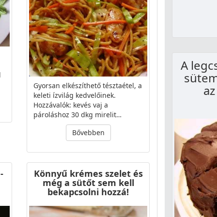
A legc
sütem
d
Gyorsan elkészíthető tésztaétel, a
az
keleti ízvilág kedvelőinek.
Hozzávalók: kevés vaj a
pároláshoz 30 dkg mirelit…
Bővebben
-
Könnyű krémes szelet és
még a sütőt sem kell
bekapcsolni hozzá!