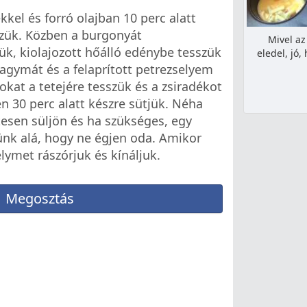
kel és forró olajban 10 perc alatt
sszük. Közben a burgonyát
Mivel az
k, kiolajozott hőálló edénybe tesszük
eledel, jó,
hagymát és a felaprított petrezselyem
sokat a tetejére tesszük és a zsiradékot
en 30 perc alatt készre sütjük. Néha
esen süljön és ha szükséges, egy
tünk alá, hogy ne égjen oda. Amikor
ymet rászórjuk és kínáljuk.
Megosztás