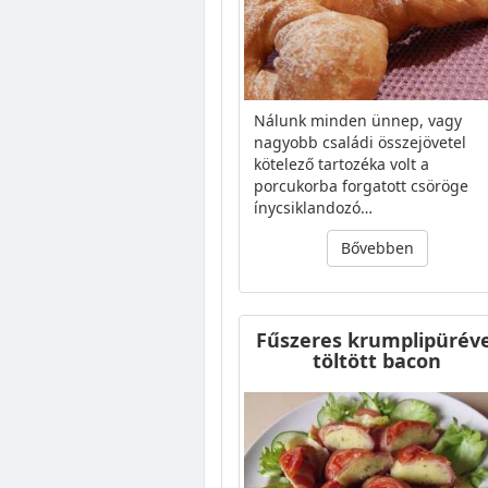
Nálunk minden ünnep, vagy
nagyobb családi összejövetel
kötelező tartozéka volt a
porcukorba forgatott csöröge
ínycsiklandozó…
Bővebben
Fűszeres krumplipüréve
töltött bacon