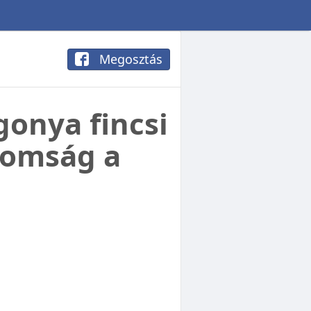
Megosztás
onya fincsi
nomság a