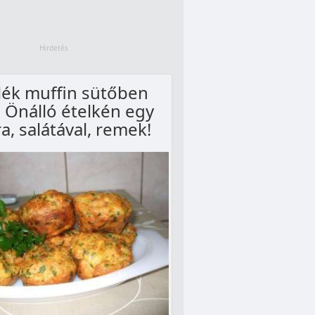
lék muffin sütőben
! Önálló ételkén egy
ra, salátával, remek!