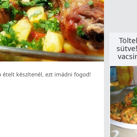
Tölte
sütve
vacsi
 ételt készítenél, ezt imádni fogod!