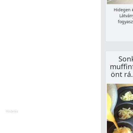
Hidegen 
Látván
fogyasz
Sonk
muffin
önt rá.