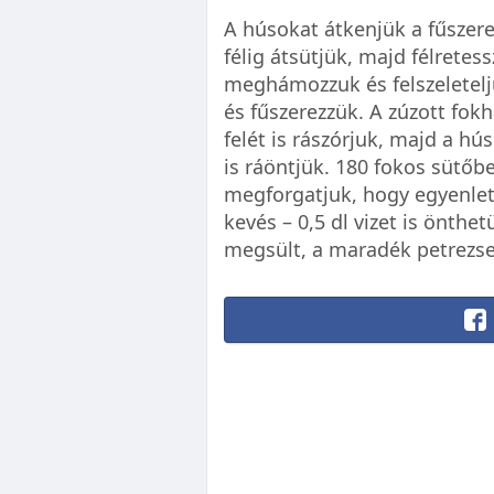
A húsokat átkenjük a fűszerek
félig átsütjük, majd félrete
meghámozzuk és felszeleteljü
és fűszerezzük. A zúzott fok
felét is rászórjuk, majd a hú
is ráöntjük. 180 fokos sütőb
megforgatjuk, hogy egyenlet
kevés – 0,5 dl vizet is önthe
megsült, a maradék petrezsel