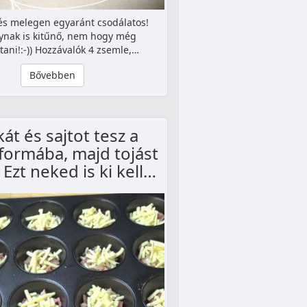
és melegen egyaránt csodálatos!
ynak is kitűnő, nem hogy még
tani!:-)) Hozzávalók 4 zsemle,…
Bővebben
át és sajtot tesz a
formába, majd tojást
 Ezt neked is ki kell…