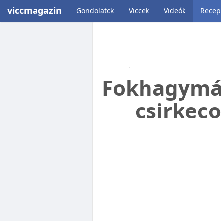
viccmagazin
Gondolatok
Viccek
Videók
Recep
Fokhagymás
csirkec