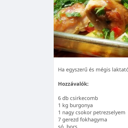
Ha egyszerű és mégis laktató
Hozzávalók:
6 db csirkecomb
1 kg burgonya
1 nagy csokor petrezselyem
7 gerezd fokhagyma
só, bors