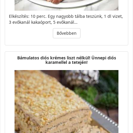
Elkészítés: 10 perc. Egy nagyobb tálba teszünk, 1 dl vizet,
3 evőkanál kakaóport, 5 evőkanál…
Bővebben
Bámulatos diós krémes liszt nélkül! Ünnepi diós
karamellel a tetején!