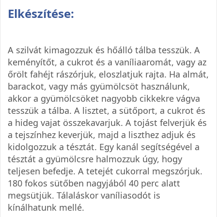
Elkészítése:
A szilvát kimagozzuk és hőálló tálba tesszük. A
keményítőt, a cukrot és a vaníliaaromát, vagy az
őrölt fahéjt rászórjuk, eloszlatjuk rajta. Ha almát,
barackot, vagy más gyümölcsöt használunk,
akkor a gyümölcsöket nagyobb cikkekre vágva
tesszük a tálba. A lisztet, a sütőport, a cukrot és
a hideg vajat összekavarjuk. A tojást felverjük és
a tejszínhez keverjük, majd a liszthez adjuk és
kidolgozzuk a tésztát. Egy kanál segítségével a
tésztát a gyümölcsre halmozzuk úgy, hogy
teljesen befedje. A tetejét cukorral megszórjuk.
180 fokos sütőben nagyjából 40 perc alatt
megsütjük. Tálaláskor vaníliasodót is
kínálhatunk mellé.