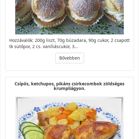
Hozzávalók: 200g liszt, 70g búzadara, 90g cukor, 2 csapott
tk sütőpor, 2 cs. vaníliáscukor, 3…
Bővebben
Csípős, ketchupos, pikáns csirkecombok zöldséges
krumpliágyon.