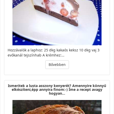
Hozzávalók a laphoz: 25 dkg kakaós keksz 10 dkg vaj 3
evőkanál tejszínhab A krémhez:…
Bővebben
Ismeritek a lusta asszony kenyerét? Amennyire könnyű
elkészíteni,épp annyira finom:-) Íme a recept avagy
hogyan…