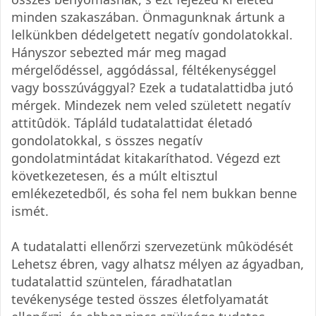
minden szakaszában. Önmagunknak ártunk a
lelkünkben dédelgetett negatív gondolatokkal.
Hányszor sebezted már meg magad
mérgelődéssel, aggódással, féltékenységgel
vagy bosszúvággyal? Ezek a tudatalattidba jutó
mérgek. Mindezek nem veled született negatív
attitûdök. Tápláld tudatalattidat életadó
gondolatokkal, s összes negatív
gondolatmintádat kitakaríthatod. Végezd ezt
következetesen, és a múlt eltisztul
emlékezetedből, és soha fel nem bukkan benne
ismét.
A tudatalatti ellenőrzi szervezetünk mûködését
Lehetsz ébren, vagy alhatsz mélyen az ágyadban,
tudatalattid szüntelen, fáradhatatlan
tevékenysége tested összes életfolyamatát