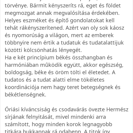
törvénye. Bármit kényszeríts rá, eget és földet
megmozgat annak megvalósítása érdekében.
Helyes eszméket és építő gondolatokat kell
tehát rákényszerítened. Azért van oly sok káosz
és nyomorúság a világon, mert az emberek
többnyire nem értik a tudatuk és tudatalattijuk
közötti kölcsönhatás lényegét.
Ha e két princípium békés összhangban és
harmóniában mûködik együtt, akkor egészség,
boldogság, béke és öröm tölti el életedet. A
tudatos és a tudat alatti elme tökéletes
koordinációja nem hagy teret betegségnek és
békétlenségnek.
Óriási kíváncsiság és csodavárás övezte Hermész
sírjának felnyitását, mivel mindenki arra
számított, hogy minden korok legnagyobb
titkára bukkannak rá odabenn. A titok így