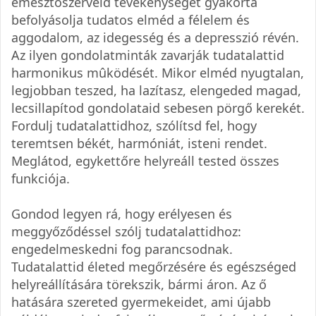
emésztőszerveid tevékenységét gyakorta
befolyásolja tudatos elméd a félelem és
aggodalom, az idegesség és a depresszió révén.
Az ilyen gondolatminták zavarják tudatalattid
harmonikus mûködését. Mikor elméd nyugtalan,
legjobban teszed, ha lazítasz, elengeded magad,
lecsillapítod gondolataid sebesen pörgő kerekét.
Fordulj tudatalattidhoz, szólítsd fel, hogy
teremtsen békét, harmóniát, isteni rendet.
Meglátod, egykettőre helyreáll tested összes
funkciója.
Gondod legyen rá, hogy erélyesen és
meggyőződéssel szólj tudatalattidhoz:
engedelmeskedni fog parancsodnak.
Tudatalattid életed megőrzésére és egészséged
helyreállítására törekszik, bármi áron. Az ő
hatására szereted gyermekeidet, ami újabb