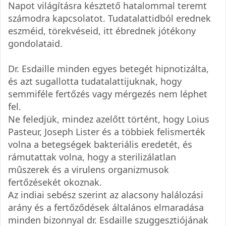
Napot világításra késztető hatalommal teremt
számodra kapcsolatot. Tudatalattidból erednek
eszméid, törekvéseid, itt ébrednek jótékony
gondolataid.
Dr. Esdaille minden egyes betegét hipnotizálta,
és azt sugallotta tudatalattijuknak, hogy
semmiféle fertőzés vagy mérgezés nem léphet
fel.
Ne feledjük, mindez azelőtt történt, hogy Loius
Pasteur, Joseph Lister és a többiek felismerték
volna a betegségek bakteriális eredetét, és
rámutattak volna, hogy a sterilizálatlan
mûszerek és a virulens organizmusok
fertőzésekét okoznak.
Az indiai sebész szerint az alacsony halálozási
arány és a fertőződések általános elmaradása
minden bizonnyal dr. Esdaille szuggesztiójának