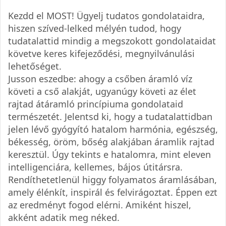
Kezdd el MOST! Ügyelj tudatos gondolataidra,
hiszen szíved-lelked mélyén tudod, hogy
tudatalattid mindig a megszokott gondolataidat
követve keres kifejeződési, megnyilvánulási
lehetőséget.
Jusson eszedbe: ahogy a csőben áramló víz
követi a cső alakját, ugyanúgy követi az élet
rajtad átáramló princípiuma gondolataid
természetét. Jelentsd ki, hogy a tudatalattidban
jelen lévő gyógyító hatalom harmónia, egészség,
békesség, öröm, bőség alakjában áramlik rajtad
keresztül. Úgy tekints e hatalomra, mint eleven
intelligenciára, kellemes, bájos útitársra.
Rendíthetetlenül higgy folyamatos áramlásában,
amely élénkít, inspirál és felvirágoztat. Éppen ezt
az eredményt fogod elérni. Amiként hiszel,
akként adatik meg néked.