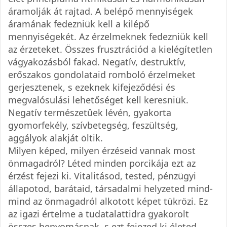
áramolják át rajtad. A belépő mennyiségek
áramának fedezniük kell a kilépő
mennyiségekét. Az érzelmeknek fedezniük kell
az érzeteket. Összes frusztrációd a kielégítetlen
vágyakozásból fakad. Negatív, destruktív,
erőszakos gondolataid romboló érzelmeket
gerjesztenek, s ezeknek kifejeződési és
megvalósulási lehetőséget kell keresniük.
Negatív természetûek lévén, gyakorta
gyomorfekély, szívbetegség, feszültség,
aggályok alakját öltik.
Milyen képed, milyen érzéseid vannak most
önmagadról? Léted minden porcikája ezt az
érzést fejezi ki. Vitalitásod, tested, pénzügyi
állapotod, barátaid, társadalmi helyzeted mind-
mind az önmagadról alkotott képet tükrözi. Ez
az igazi értelme a tudatalattidra gyakorolt
összes benyomásnak, s ezt fejezed ki életed