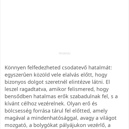
Könnyen felfedezheted csodatevő hatalmát:
egyszerûen közöld vele elalvás előtt, hogy
bizonyos dolgot szeretnél elintézve látni. El
leszel ragadtatva, amikor felismered, hogy
bensődben hatalmas erők szabadulnak fel, s a
kívánt célhoz vezérelnek. Olyan erő és
bölcsesség forrása tárul fel előtted, amely
magával a mindenhatósággal, avagy a világot
mozgató, a bolygókat pályájukon vezérlő, a