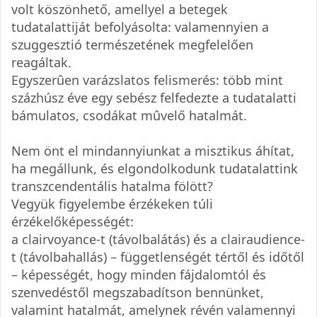
volt köszönhető, amellyel a betegek
tudatalattiját befolyásolta: valamennyien a
szuggesztió természetének megfelelően
reagáltak.
Egyszerûen varázslatos felismerés: több mint
százhúsz éve egy sebész felfedezte a tudatalatti
bámulatos, csodákat mûvelő hatalmát.
Nem önt el mindannyiunkat a misztikus áhítat,
ha megállunk, és elgondolkodunk tudatalattink
transzcendentális hatalma fölött?
Vegyük figyelembe érzékeken túli
érzékelőképességét:
a clairvoyance-t (távolbalátás) és a clairaudience-
t (távolbahallás) – függetlenségét tértől és időtől
– képességét, hogy minden fájdalomtól és
szenvedéstől megszabadítson bennünket,
valamint hatalmát, amelynek révén valamennyi