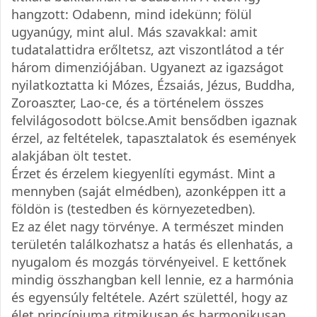
hangzott: Odabenn, mind idekünn; fölül
ugyanúgy, mint alul. Más szavakkal: amit
tudatalattidra erőltetsz, azt viszontlátod a tér
három dimenziójában. Ugyanezt az igazságot
nyilatkoztatta ki Mózes, Ézsaiás, Jézus, Buddha,
Zoroaszter, Lao-ce, és a történelem összes
felvilágosodott bölcse.Amit bensődben igaznak
érzel, az feltételek, tapasztalatok és események
alakjában ölt testet.
Érzet és érzelem kiegyenlíti egymást. Mint a
mennyben (saját elmédben), azonképpen itt a
földön is (testedben és környezetedben).
Ez az élet nagy törvénye. A természet minden
területén találkozhatsz a hatás és ellenhatás, a
nyugalom és mozgás törvényeivel. E kettőnek
mindig összhangban kell lennie, ez a harmónia
és egyensúly feltétele. Azért születtél, hogy az
élet princípiuma ritmikusan és harmonikusan