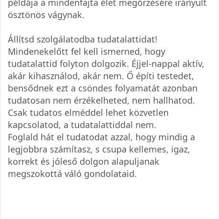
példája a mindenfajta élet megőrzésére irányult
ösztönös vágynak.
Állítsd szolgálatodba tudatalattidat!
Mindenekelőtt fel kell ismerned, hogy
tudatalattid folyton dolgozik. Éjjel-nappal aktív,
akár kihasználod, akár nem. Ő építi testedet,
bensődnek ezt a csöndes folyamatát azonban
tudatosan nem érzékelheted, nem hallhatod.
Csak tudatos elméddel lehet közvetlen
kapcsolatod, a tudatalattiddal nem.
Foglald hát el tudatodat azzal, hogy mindig a
legjobbra számítasz, s csupa kellemes, igaz,
korrekt és jóleső dolgon alapuljanak
megszokottá váló gondolataid.