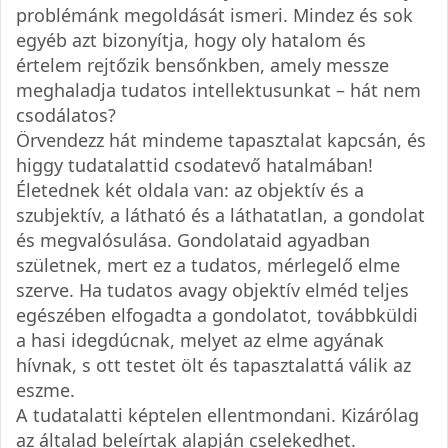
problémánk megoldását ismeri. Mindez és sok
egyéb azt bizonyítja, hogy oly hatalom és
értelem rejtőzik bensőnkben, amely messze
meghaladja tudatos intellektusunkat – hát nem
csodálatos?
Örvendezz hát mindeme tapasztalat kapcsán, és
higgy tudatalattid csodatevő hatalmában!
Életednek két oldala van: az objektív és a
szubjektív, a látható és a láthatatlan, a gondolat
és megvalósulása. Gondolataid agyadban
születnek, mert ez a tudatos, mérlegelő elme
szerve. Ha tudatos avagy objektív elméd teljes
egészében elfogadta a gondolatot, továbbküldi
a hasi idegdúcnak, melyet az elme agyának
hívnak, s ott testet ölt és tapasztalattá válik az
eszme.
A tudatalatti képtelen ellentmondani. Kizárólag
az általad beleírtak alapján cselekedhet.