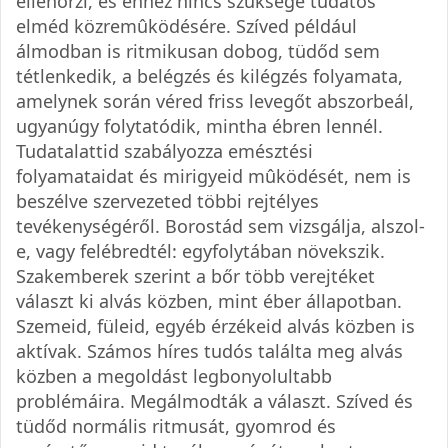
ellenőrzi, és ehhez nincs szüksége tudatos
elméd közremûködésére. Szíved például
álmodban is ritmikusan dobog, tüdőd sem
tétlenkedik, a belégzés és kilégzés folyamata,
amelynek során véred friss levegőt abszorbeál,
ugyanúgy folytatódik, mintha ébren lennél.
Tudatalattid szabályozza emésztési
folyamataidat és mirigyeid mûködését, nem is
beszélve szervezeted többi rejtélyes
tevékenységéről. Borostád sem vizsgálja, alszol-
e, vagy felébredtél: egyfolytában növekszik.
Szakemberek szerint a bőr több verejtéket
választ ki alvás közben, mint éber állapotban.
Szemeid, füleid, egyéb érzékeid alvás közben is
aktívak. Számos híres tudós találta meg alvás
közben a megoldást legbonyolultabb
problémáira. Megálmodták a választ. Szíved és
tüdőd normális ritmusát, gyomrod és