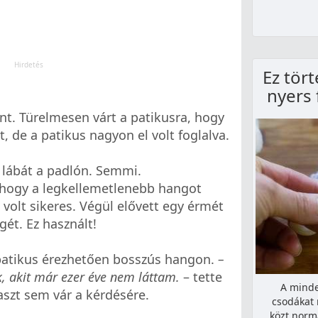
Ez tör
nyers
nt. Türelmesen várt a patikusra, hogy
t, de a patikus nagyon el volt foglalva.
 lábát a padlón. Semmi.
 hogy a legkellemetlenebb hangot
 volt sikeres. Végül elővett egy érmét
ét. Ez használt!
patikus érezhetően bosszús hangon.
–
, akit már ezer éve nem láttam.
– tette
A minde
aszt sem vár a kérdésére.
csodákat 
közt norm