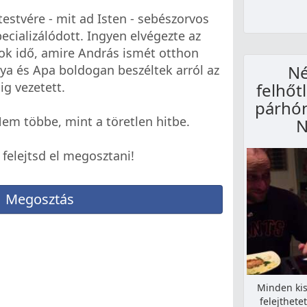
s testvére - mit ad Isten - sebészorvos
pecializálódott. Ingyen elvégezte az
sok idő, amire András ismét otthon
Né
ya és Apa boldogan beszéltek arról az
ig vezetett.
felhőt
párhó
em többe, mint a töretlen hitbe.
N
 felejtsd el megosztani!
Megosztás
Minden kis
felejthete