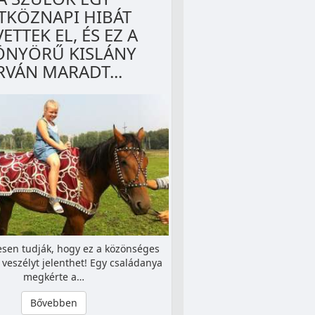
TKÖZNAPI HIBÁT
ETTEK EL, ÉS EZ A
ÖNYÖRŰ KISLÁNY
RVÁN MARADT...
esen tudják, hogy ez a közönséges
s veszélyt jelenthet! Egy családanya
megkérte a…
Bővebben