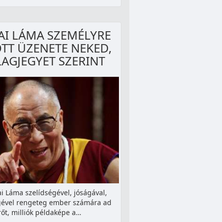
AI LÁMA SZEMÉLYRE
TT ÜZENETE NEKED,
LAGJEGYET SZERINT
ai Láma szelídségével, jóságával,
gével rengeteg ember számára ad
rőt, milliók példaképe a…