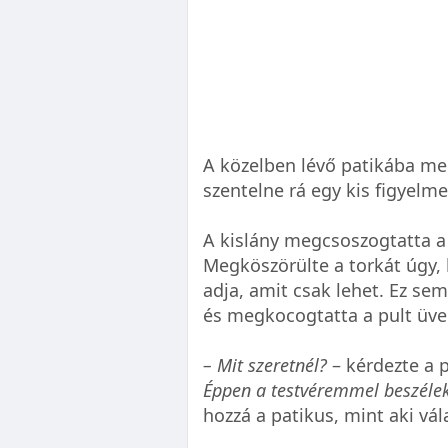
A közelben lévő patikába me
szentelne rá egy kis figyelme
A kislány megcsoszogtatta a
Megköszörülte a torkát úgy,
adja, amit csak lehet. Ez sem
és megkocogtatta a pult üveg
– Mit szeretnél?
– kérdezte a 
Éppen a testvéremmel beszélek
hozzá a patikus, mint aki vál