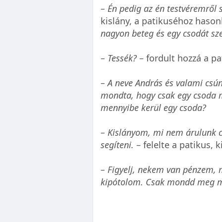
– Én pedig az én testvéremről s
kislány, a patikuséhoz haso
nagyon beteg és egy csodát sze
– Tessék?
– fordult hozzá a pa
– A neve András és valami csú
mondta, hogy csak egy csoda 
mennyibe kerül egy csoda?
– Kislányom, mi nem árulunk 
segíteni.
– felelte a patikus,
– Figyelj, nekem van pénzem, 
kipótolom. Csak mondd meg m