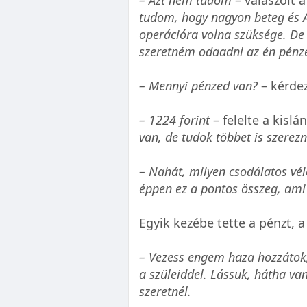
tudom, hogy nagyon beteg és 
operációra volna szüksége. De
szeretném odaadni az én pénz
– Mennyi pénzed van?
– kérdezt
– 1224 forint
– felelte a kislá
van, de tudok többet is szerezni
– Nahát, milyen csodálatos vél
éppen ez a pontos összeg, ami 
Egyik kezébe tette a pénzt, a
– Vezess engem haza hozzátok, 
a szüleiddel. Lássuk, hátha va
szeretnél.