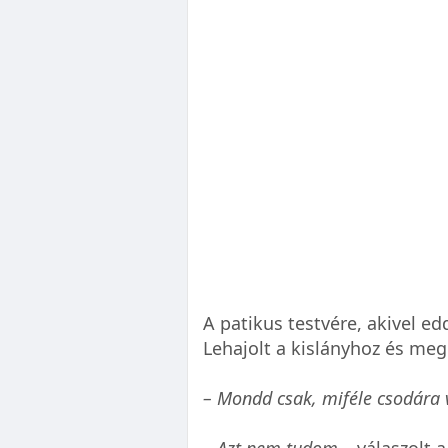
A patikus testvére, akivel eddi
Lehajolt a kislányhoz és meg
– Mondd csak, miféle csodára 
– Azt nem tudom
– válaszolt 