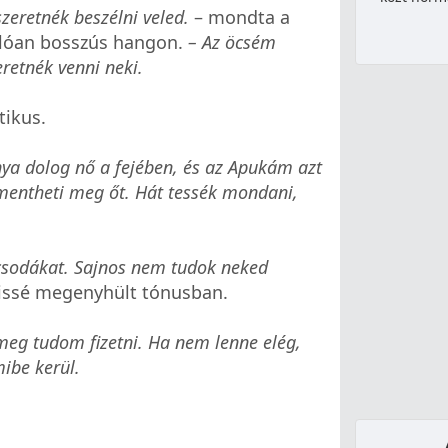
zeretnék beszélni veled.
– mondta a
nlóan bosszús hangon.
– Az öcsém
retnék venni neki.
tikus.
nya dolog nő a fejében, és az Apukám azt
mentheti meg őt. Hát tessék mondani,
csodákat. Sajnos nem tudok neked
 kissé megenyhült tónusban.
meg tudom fizetni. Ha nem lenne elég,
ibe kerül.