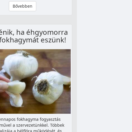
Bővebben
ténik, ha éhgyomorra
 fokhagymát eszünk!
nnapos fokhagyma fogyasztás
művel a szervezetünkkel. Többek
alizája a bélflóra működését, és…