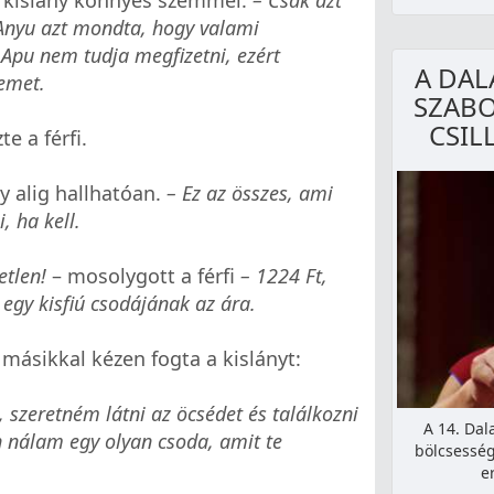
Anyu azt mondta, hogy valami
 Apu nem tudja megfizetni, ezért
A DAL
emet.
SZABO
CSIL
e a férfi.
ny alig hallhatóan.
– Ez az összes, ami
, ha kell.
etlen!
– mosolygott a férfi
– 1224 Ft,
egy kisfiú csodájának az ára.
 másikkal kézen fogta a kislányt:
szeretném látni az öcsédet és találkozni
A 14. Dal
n nálam egy olyan csoda, amit te
bölcsessé
e