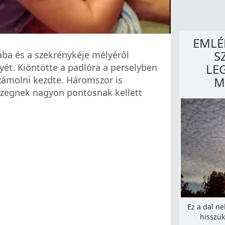
EMLÉ
S
ába és a szekrénykéje mélyéről
LE
yét. Kiöntötte a padlóra a perselyben
ámolni kezdte. Háromszor is
M
zegnek nagyon pontosnak kellett
Ez a dal n
hisszük