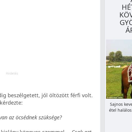
HÉ
KÖV
GY
Á
g beszélgetett, jól öltözött férfi volt.
kérdezte:
Sajnos kev
étel halálo
van az öcsédnek szüksége?
a kislány könnyes szemmel.
– Csak azt