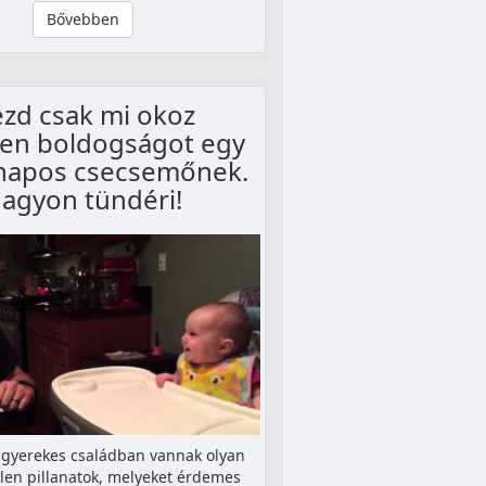
Bővebben
zd csak mi okoz
len boldogságot egy
napos csecsemőnek.
agyon tündéri!
gyerekes családban vannak olyan
tlen pillanatok, melyeket érdemes