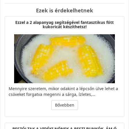
Ezek is érdekelhetnek
Ezzel a 2 alapanyag segítségével fantasztikus főtt
kukoricát készíthetsz!
Mennyire szeretem, mikor odakint a lépcsőn ülve lehet a
csöveket forgatva megenni a sárga, ízletes,…
Bővebben
BESZÓLTAK A VIDÉKI NŐNEK A PESTI BUNKÓK, ÁM Ő