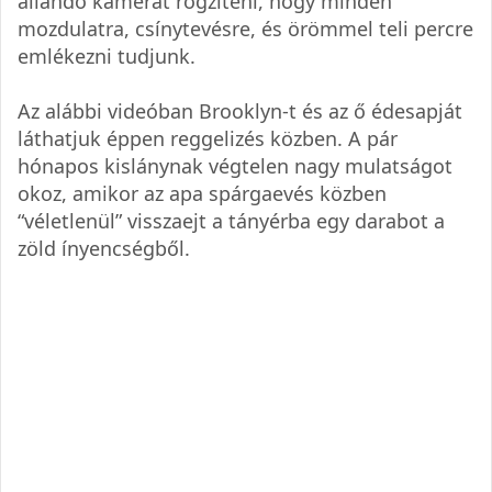
állandó kamerát rögzíteni, hogy minden
mozdulatra, csínytevésre, és örömmel teli percre
emlékezni tudjunk.
Az alábbi videóban Brooklyn-t és az ő édesapját
láthatjuk éppen reggelizés közben. A pár
hónapos kislánynak végtelen nagy mulatságot
okoz, amikor az apa spárgaevés közben
“véletlenül” visszaejt a tányérba egy darabot a
zöld ínyencségből.