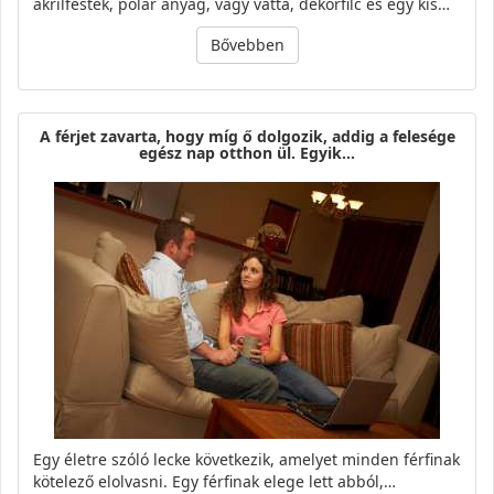
akrilfesték, polár anyag, vagy vatta, dekorfilc és egy kis…
Bővebben
A férjet zavarta, hogy míg ő dolgozik, addig a felesége
egész nap otthon ül. Egyik…
Egy életre szóló lecke következik, amelyet minden férfinak
kötelező elolvasni. Egy férfinak elege lett abból,…