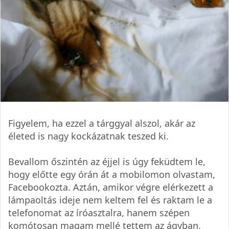
Figyelem, ha ezzel a tárggyal alszol, akár az
életed is nagy kockázatnak teszed ki.
Bevallom őszintén az éjjel is úgy feküdtem le,
hogy előtte egy órán át a mobilomon olvastam,
Facebookozta. Aztán, amikor végre elérkezett a
lámpaoltás ideje nem keltem fel és raktam le a
telefonomat az íróasztalra, hanem szépen
komótosan magam mellé tettem az ágyban.