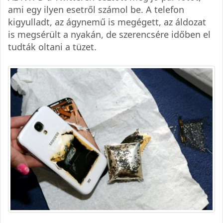
ami egy ilyen esetről számol be. A telefon
kigyulladt, az ágynemű is megégett, az áldozat
is megsérült a nyakán, de szerencsére időben el
tudták oltani a tüzet.