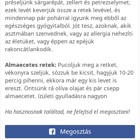
préseljünk sárgarépát, zellert és petrezselymet,
ezek levét keverjük össze a retek levével, és
mindennap pár pohárral igyunk meg ebből az
egészséges gyógyitalból. Jót tesz, azoknak, akik
asztmában szenvednek, vagy az allergia nehezíti
az életüket, vagy éppen az epéjük
rakoncátlankodik.
Almaecetes retek:
Pucoljuk meg a retket,
vékonyra szeljük, sózzuk be kicsit, hagyjuk 10-20
percig pihenni, ekkora már egy kis levet is
ereszt. Öntsünk rá olíva olajat és pár csepp
almaecetet. ízületi gyulladásra nagyon
Ha hasznosnak találtad, ne felejtsd el megosztani!
Megosztás