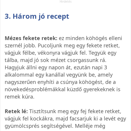
3. Három jó recept
Mézes fekete retek:
ez minden köhögés elleni
szernél jobb. Pucoljunk meg egy fekete retket,
vágjuk félbe, vékonyra vágjuk fel. Tegyük egy
tálba, majd jó sok mézet csorgassunk rá.
Hagyjuk állni egy napon át, ezután napi 3
alkalommal egy kanállal vegyünk be, amely
nagyszerűen enyhíti a csúnya köhögést, de a
növekedésproblémákkal küzdő gyerekeknek is
remek kúra.
Retek lé:
Tisztítsunk meg egy fej fekete retket,
vágjuk fel kockákra, majd facsarjuk ki a levét egy
gyümölcsprés segítségével. Melléje még