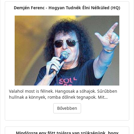
Demjén Ferenc - Hogyan Tudnék Élni Nélküled (HQ)
Valahol most is félnek. Hangosak a sóhajok. Sűrűbben
hullnak a könnyek, romba dőlnek tegnapok. Mit…
Bővebben
Mindössze egy főtt tojásra van szükségünk, hogy