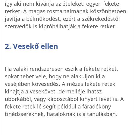
így aki nem kívánja az ételeket, egyen fekete
retket. A magas rosttartalmának köszönhetően
javítja a bélműködést, ezért a székrekedéstől
szenvedők is kipróbálhatják a fekete retket.
2. Vesekő ellen
Ha valaki rendszeresen eszik a fekete retket,
sokat tehet vele, hogy ne alakuljon ki a
veséjében kövesedés. A mézes fekete retek
kihajtja a vesekövet, de melléje ihatsz
uborkából, vagy káposztából kinyert levet is. A
fekete retek lé segít például a fáradékony
tinédzsereknek, fiataloknak is a tanulásban.