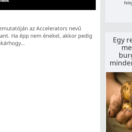
fele
 bemutatóján az Accelerators nevű
ant. Ha épp nem énekel, akkor pedig
Egy r
 akárhogy…
me
bur
minden