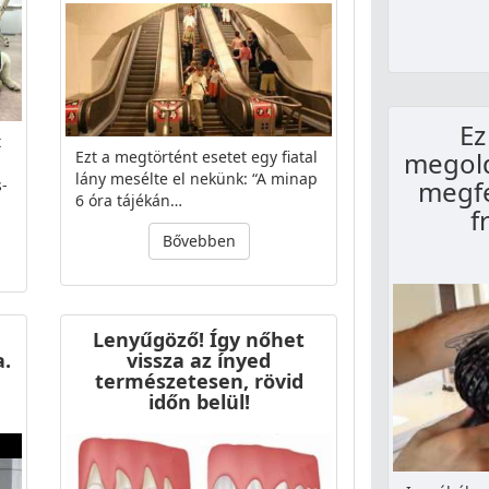
Ez
t
megoldá
Ezt a megtörtént esetet egy fiatal
lány mesélte el nekünk: “A minap
megfe
s-
6 óra tájékán…
f
Bővebben
Lenyűgöző! Így nőhet
a.
vissza az ínyed
természetesen, rövid
időn belül!