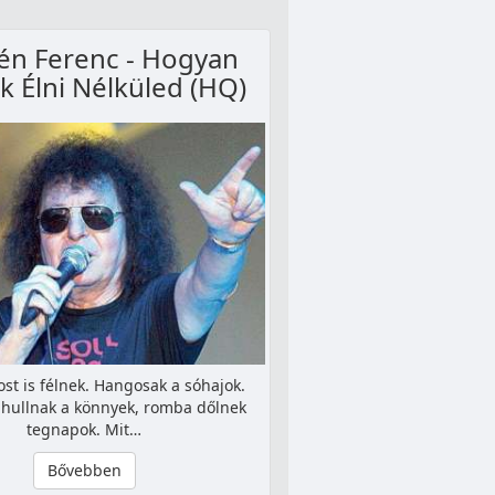
n Ferenc - Hogyan
 Élni Nélküled (HQ)
st is félnek. Hangosak a sóhajok.
hullnak a könnyek, romba dőlnek
tegnapok. Mit…
Bővebben