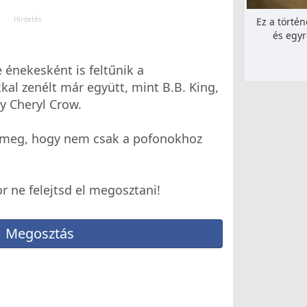
Ez a történ
és egyr
 énekesként is feltűnik a
al zenélt már együtt, mint B.B. King,
gy Cheryl Crow.
d meg, hogy nem csak a pofonokhoz
r ne felejtsd el megosztani!
Megosztás