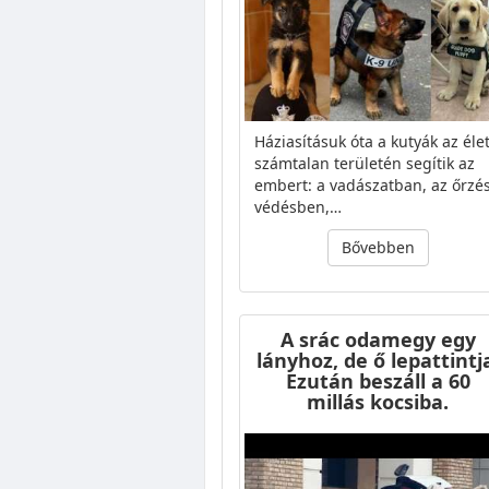
Háziasításuk óta a kutyák az éle
számtalan területén segítik az
embert: a vadászatban, az őrzé
védésben,…
Bővebben
A srác odamegy egy
lányhoz, de ő lepattintj
Ezután beszáll a 60
millás kocsiba.