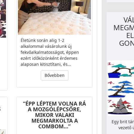
VÁ
MEGM
EL
Életünk során alig 1-2
GON
alkalommal vásárolunk új
fekvőalkalmatosságot, éppen
ezért időközönként érdemes
alaposan kitisztítani, és…
Bővebben
“ÉPP LÉPTEM VOLNA RÁ
ő
A MOZGÓLÉPCSŐRE,
MIKOR VALAKI
MEGMARKOLTA A
Egy brit tá
COMBOM…”
vezető 