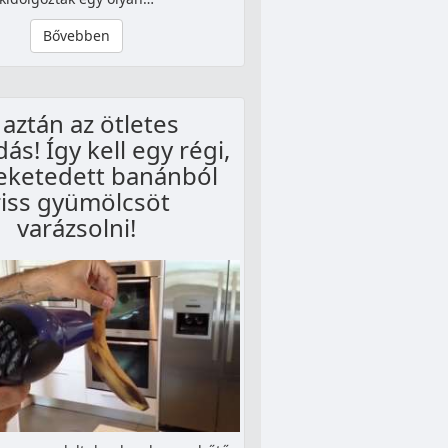
Bővebben
 aztán az ötletes
s! Így kell egy régi,
ketedett banánból
riss gyümölcsöt
varázsolni!