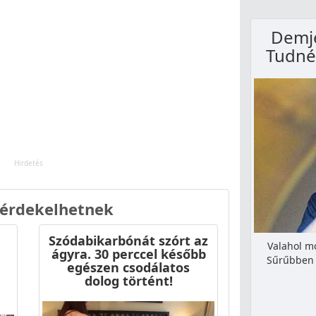
Demjé
Tudnék
 érdekelhetnek
Szódabikarbónát szórt az
Valahol mo
ágyra. 30 perccel később
Sűrűbben 
egészen csodálatos
dolog történt!