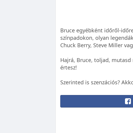
Bruce egyébként időről-időre
színpadokon, olyan legendákk
Chuck Berry, Steve Miller va
Hajrá, Bruce, toljad, mutas
értesz!
Szerinted is szenzációs? Akko