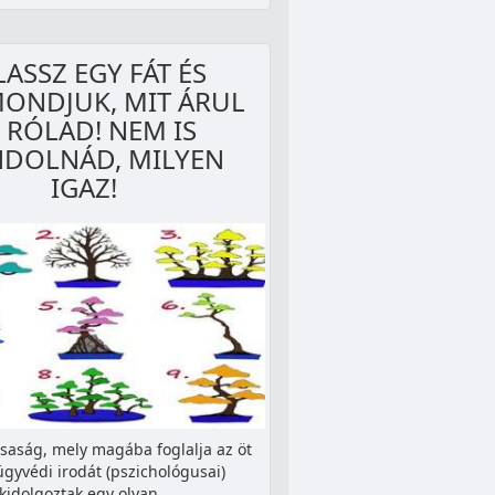
LASSZ EGY FÁT ÉS
ONDJUK, MIT ÁRUL
 RÓLAD! NEM IS
DOLNÁD, MILYEN
IGAZ!
rsaság, mely magába foglalja az öt
ügyvédi irodát (pszichológusai)
kidolgoztak egy olyan…