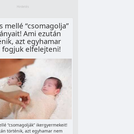
 mellé “csomagolja”
lányait! Ami ezután
énik, azt egyhamar
fogjuk elfelejteni!
lé “csomagolják” ikergyermekeit!
tán történik, azt egyhamar nem