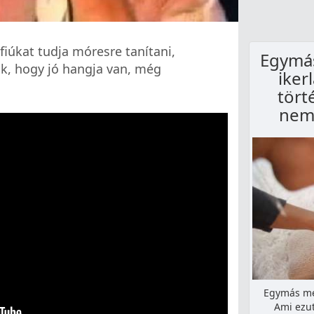
fiúkat tudja móresre tanítani,
Egymás
ak, hogy jó hangja van, még
iker
tört
nem 
Egymás mel
Ami ezu