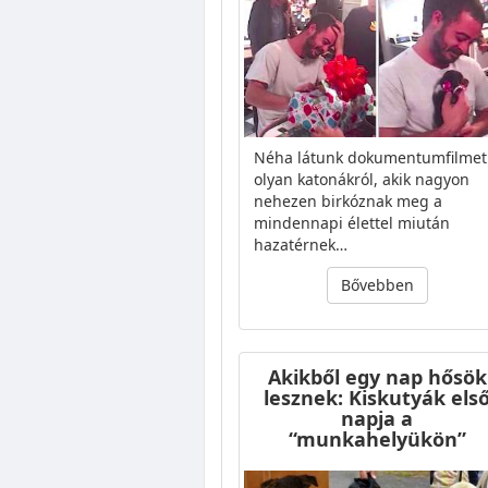
Néha látunk dokumentumfilmet
olyan katonákról, akik nagyon
nehezen birkóznak meg a
mindennapi élettel miután
hazatérnek…
Bővebben
Akikből egy nap hősök
lesznek: Kiskutyák els
napja a
“munkahelyükön”