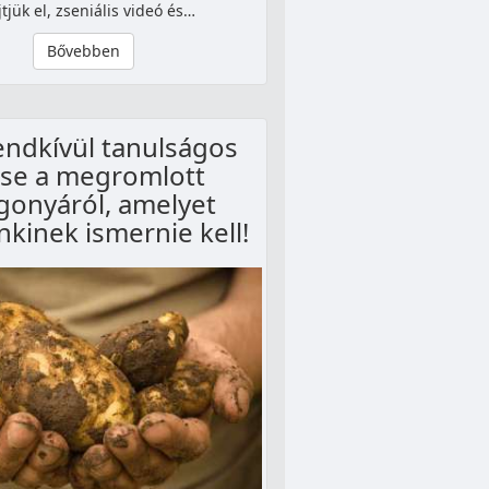
jtjük el, zseniális videó és…
Bővebben
endkívül tanulságos
se a megromlott
gonyáról, amelyet
kinek ismernie kell!