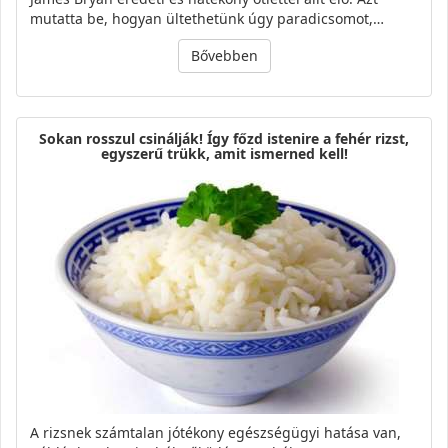
mutatta be, hogyan ültethetünk úgy paradicsomot,…
Bővebben
Sokan rosszul csinálják! Így főzd istenire a fehér rizst,
egyszerű trükk, amit ismerned kell!
A rizsnek számtalan jótékony egészségügyi hatása van,