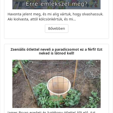
Havonta jelent meg, és mi alig vártuk, hogy olvashassuk.
Aki kiolvasta, attól kölcsönkértük, és mi…
Bővebben
Zseniális ötlettel neveli a paradicsomot ez a férfi! Ezt
neked is látnod kell!
James Bryan eredeti és hatékony ötlettel állt elő. Azt