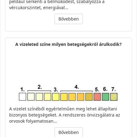
például serkenti a bélműködést, szabályozza a
vércukorszintet, energiával…
Bővebben
A vizeleted színe milyen betegségekről árulkodik?
A vizelet színéből egyértelműen meg lehet állapítani
bizonyos betegségeket. A rendszeres önvizsgálatra az
orvosok folyamatosan…
Bővebben