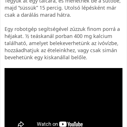
Tegyük át egy tálcára, és mehetnek be a sütőbe,
majd “süssük” 15 percig. Utolsó lépésként már
csak a darálás marad hátra.
Egy robotgép segítségével zúzzuk finom porrá a
héjakat. ½ teáskanál porban 400 mg kalcium
található, amelyet belekeverhetünk az ivóvízbe,
hozzáadhatjuk az ételeinkhez, vagy csak simán
bevehetünk egy kiskanállal belőle.