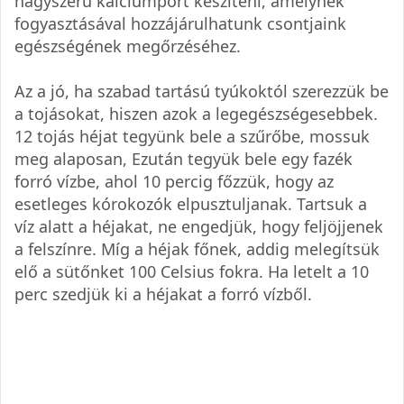
nagyszerű kalciumport készíteni, amelynek
fogyasztásával hozzájárulhatunk csontjaink
egészségének megőrzéséhez.
Az a jó, ha szabad tartású tyúkoktól szerezzük be
a tojásokat, hiszen azok a legegészségesebbek.
12 tojás héjat tegyünk bele a szűrőbe, mossuk
meg alaposan, Ezután tegyük bele egy fazék
forró vízbe, ahol 10 percig főzzük, hogy az
esetleges kórokozók elpusztuljanak. Tartsuk a
víz alatt a héjakat, ne engedjük, hogy feljöjjenek
a felszínre. Míg a héjak főnek, addig melegítsük
elő a sütőnket 100 Celsius fokra. Ha letelt a 10
perc szedjük ki a héjakat a forró vízből.