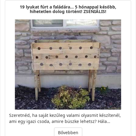
19 lyukat fúrt a faládára… 5 hónappal később,
hihetetlen dolog történt! ZSENIÁLIS!
Szeretnéd, ha saját kezűleg valami olyasmit készítenél,
ami egy igazi csoda, amire büszke lehetsz? Hála…
Bővebben