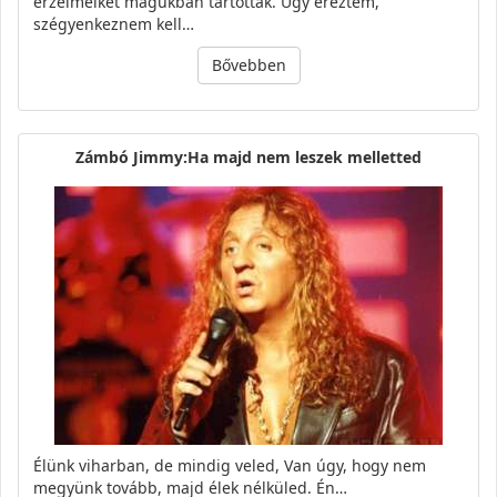
érzelmeiket magukban tartották. Úgy éreztem,
szégyenkeznem kell…
Bővebben
Zámbó Jimmy:Ha majd nem leszek melletted
Élünk viharban, de mindig veled, Van úgy, hogy nem
megyünk tovább, majd élek nélküled. Én…