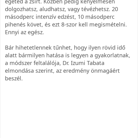
égeted a zsírt. Közben pedig kényelmesen
dolgozhatsz, aludhatsz, vagy tévézhetsz. 20
másodperc intenzív edzést, 10 másodperc
pihenés követ, és ezt 8-szor kell megismételni.
Ennyi az egész.
Bár hihetetlennek tűnhet, hogy ilyen rövid idő
alatt bármilyen hatása is legyen a gyakorlatnak,
a módszer feltalálója, Dr. Izumi Tabata
elmondása szerint, az eredmény önmagáért
beszél.