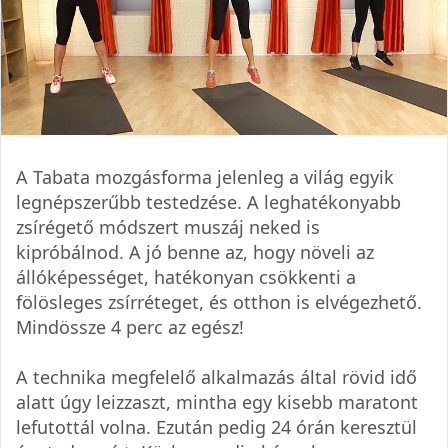
A Tabata mozgásforma jelenleg a világ egyik
legnépszerűbb testedzése. A leghatékonyabb
zsírégető módszert muszáj neked is
kipróbálnod. A jó benne az, hogy növeli az
állóképességet, hatékonyan csökkenti a
fölösleges zsírréteget, és otthon is elvégezhető.
Mindössze 4 perc az egész!
A technika megfelelő alkalmazás által rövid idő
alatt úgy leizzaszt, mintha egy kisebb maratont
lefutottál volna. Ezután pedig 24 órán keresztül