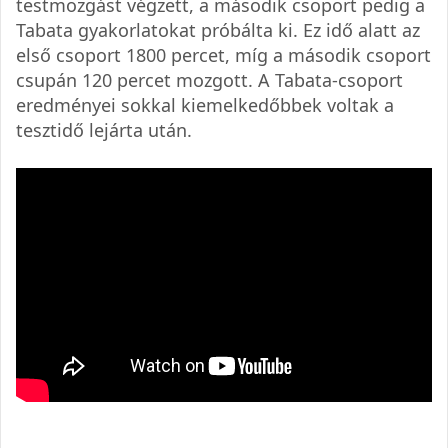
testmozgást végzett, a második csoport pedig a
Tabata gyakorlatokat próbálta ki. Ez idő alatt az
első csoport 1800 percet, míg a második csoport
csupán 120 percet mozgott. A Tabata-csoport
eredményei sokkal kiemelkedőbbek voltak a
tesztidő lejárta után.