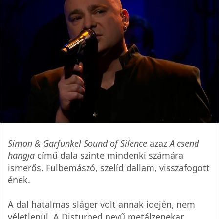
Simon & Garfunkel Sound of Silence
azaz
A csend
hangja
című dala szinte mindenki számára
ismerős. Fülbemászó, szelíd dallam, visszafogott
ének.
A dal hatalmas sláger volt annak idején, nem
véletlenül. A Disturbed nevű metálzenekar