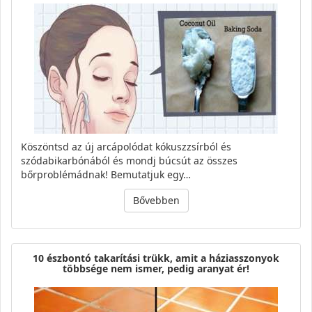
Köszöntsd az új arcápolódat kókuszzsírból és
szódabikarbónából és mondj búcsút az összes
bőrproblémádnak! Bemutatjuk egy…
Bővebben
10 észbontó takarítási trükk, amit a háziasszonyok
többsége nem ismer, pedig aranyat ér!