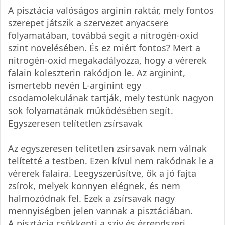
A pisztácia valóságos arginin raktár, mely fontos
szerepet játszik a szervezet anyacsere
folyamatában, továbbá segít a nitrogén-oxid
szint növelésében. És ez miért fontos? Mert a
nitrogén-oxid megakadályozza, hogy a vérerek
falain koleszterin rakódjon le. Az arginint,
ismertebb nevén L-arginint egy
csodamolekulának tartják, mely testünk nagyon
sok folyamatának működésében segít.
Egyszeresen telítetlen zsírsavak
Az egyszeresen telítetlen zsírsavak nem válnak
telítetté a testben. Ezen kívül nem rakódnak le a
vérerek falaira. Leegyszerűsítve, ők a jó fajta
zsírok, melyek könnyen elégnek, és nem
halmozódnak fel. Ezek a zsírsavak nagy
mennyiségben jelen vannak a pisztáciában.
A pisztácia csökkenti a szív és érrendszeri