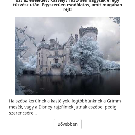
Ezt az elfeledett kastélyt 1932-ben hagyták el egy
tűzvész után. Egyszerűen csodálatos, amit magában
rejt!
Ha szóba kerülnek a kastélyok, legtöbbünknek a Grimm-
mesék, vagy a Disney-rajzfilmek jutnak eszébe, pedig
szerencsére…
Bővebben