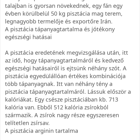
talajban is gyorsan növekednek, egy fán egy
évben körülbelül 50 kg pisztácia mag terem,
legnagyobb termelője és exportőre Irán.
A pisztácia tápanyagtartalma és jótékony
egészségi hatásai
A pisztácia eredetének megvizsgálása után, itt
az idő, hogy tápanyagtartalmáról és kedvező
egészségi hatásairól is ejtsünk néhány szót. A
pisztácia egyedülállóan értékes kombinációja
több tápanyagnak. Itt van néhány tény a
pisztácia tápanyagtartalmáról. Lássuk először a
kalóriákat. Egy csésze pisztáciában kb. 713
kalória van. Ebből 512 kalória zsírokból
származik. A zsírok nagy része egyszeresen
telítetlen zsírsav.
A pisztácia arginin tartalma