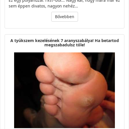
Ez egy pólyahuzat 1937-ből... Nagy kár, hogy mára már ez
sem éppen divatos, nagyon nehéz…
Bővebben
A tyúkszem kezelésének 7 aranyszabálya! Ha betartod
megszabadulsz tőle!