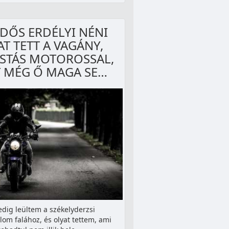
IDŐS ERDÉLYI NÉNI
AT TETT A VAGÁNY,
STÁS MOTOROSSAL,
 MÉG Ő MAGA SE…
edig leültem a székelyderzsi
om falához, és olyat tettem, ami