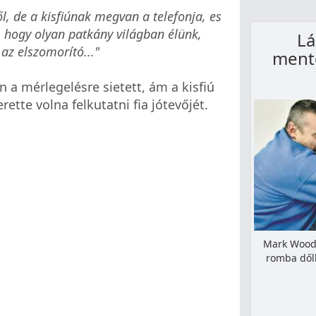
, de a kisfiúnak megvan a telefonja, es
t, hogy olyan patkány világban élünk,
Lá
az elszomorító..."
mente
 a mérlegelésre sietett, ám a kisfiú
tte volna felkutatni fia jótevőjét.
Mark Woodb
romba dőlh