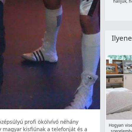
halljuk,
Ilyene
özépsúlyú profi ökölvívó néhány
Hogyan vise
y magyar kisfiúnak a telefonját és a
szerelembe