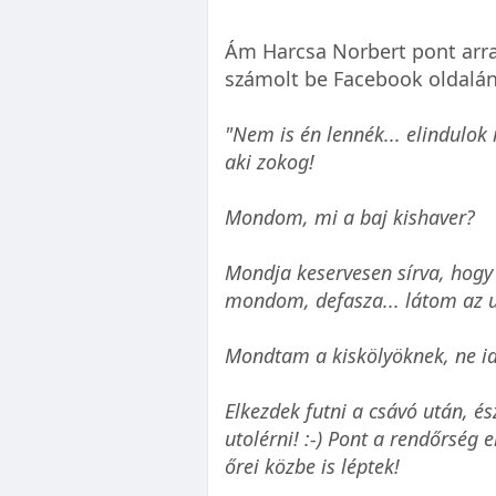
Ám Harcsa Norbert pont arra 
számolt be Facebook oldalán
"Nem is én lennék... elindulok 
aki zokog!
Mondom, mi a baj kishaver?
Mondja keservesen sírva, hogy 
mondom, defasza... látom az ut
Mondtam a kiskölyöknek, ne id
Elkezdek futni a csávó után, é
utolérni! :-) Pont a rendőrség 
őrei közbe is léptek!