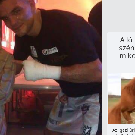
A ló
szén
miko
Az igazi úr