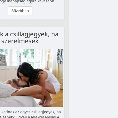
 hogy manapság egyre kevesebb…
Bővebben
k a csillagjegyek, ha
szerelmesek
lkednek az egyes csillagjegyek, ha
 esnek? Figyelj a jelekre! Nyilas A