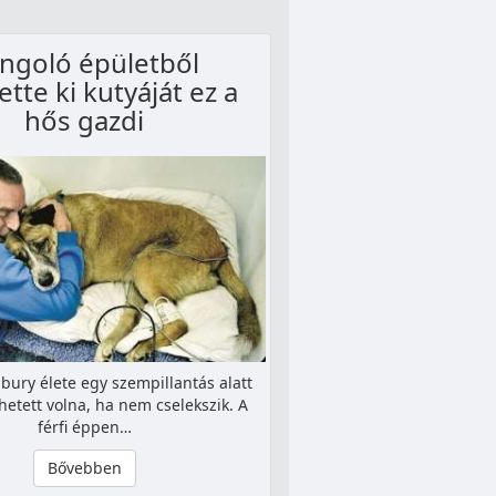
ngoló épületből
tte ki kutyáját ez a
hős gazdi
ury élete egy szempillantás alatt
etett volna, ha nem cselekszik. A
férfi éppen…
Bővebben