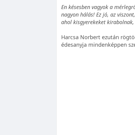
En késesben vagyok a mérlegről
nagyon hálás! Ez jó, az viszon
ahol kisgyerekeket kirabolnak, 
Harcsa Norbert ezután rögtön
édesanyja mindenképpen szere