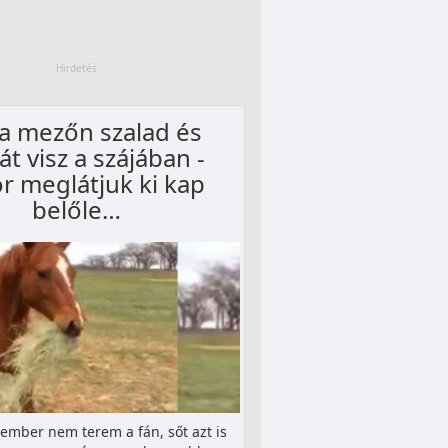
 a mezőn szalad és
át visz a szájában -
r meglátjuk ki kap
belőle…
iember nem terem a fán, sőt azt is