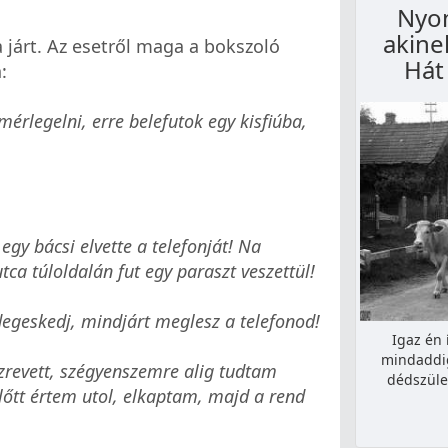
Nyom
akine
járt. Az esetről maga a bokszoló
Hát
:
mérlegelni, erre belefutok egy kisfiúba,
egy bácsi elvette a telefonját! Na
ca túloldalán fut egy paraszt veszettül!
egeskedj, mindjárt meglesz a telefonod!
Igaz én 
mindaddi
szrevett, szégyenszemre alig tudtam
dédszüle
előtt értem utol, elkaptam, majd a rend