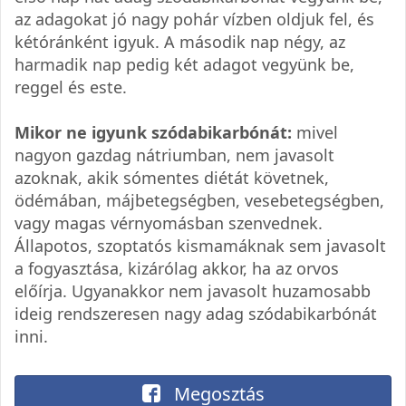
az adagokat jó nagy pohár vízben oldjuk fel, és
kétóránként igyuk. A második nap négy, az
harmadik nap pedig két adagot vegyünk be,
reggel és este.
Mikor ne igyunk szódabikarbónát:
mivel
nagyon gazdag nátriumban, nem javasolt
azoknak, akik sómentes diétát követnek,
ödémában, májbetegségben, vesebetegségben,
vagy magas vérnyomásban szenvednek.
Állapotos, szoptatós kismamáknak sem javasolt
a fogyasztása, kizárólag akkor, ha az orvos
előírja. Ugyanakkor nem javasolt huzamosabb
ideig rendszeresen nagy adag szódabikarbónát
inni.
Megosztás