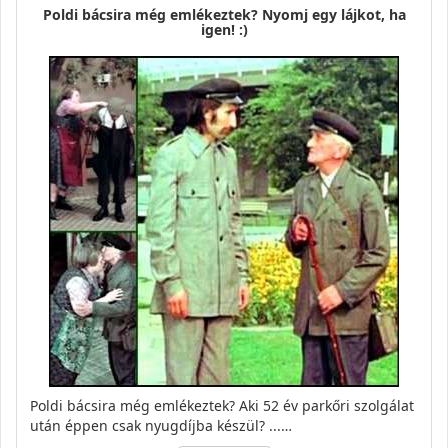
Poldi bácsira még emlékeztek? Nyomj egy lájkot, ha
igen! :)
Poldi bácsira még emlékeztek? Aki 52 év parkőri szolgálat
után éppen csak nyugdíjba készül? ...…