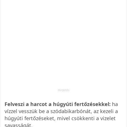
Felveszi a harcot a húgyúti fertőzésekkel:
ha
vízzel vesszük be a szódabikarbónát, az kezeli a
húgyúti fertőzéseket, mivel csökkenti a vizelet
savasságát.