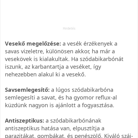
Vesekő megelőzése:
a vesék érzékenyek a
savas vizeletre, különösen akkor, ha már a
vesekövek is kialakultak. Ha szódabikarbónát
iszunk, az karbantartja a veséket, így
nehezebben alakul ki a vesekő.
Savsemlegesítő:
a lúgos szódabikarbóna
semlegesíti a savat, és ha gyomor reflux-al
küzdünk nagyon is ajánlott a fogyasztása.
Antiszeptikus:
a szódabikarbónának
antiszeptikus hatása van, elpusztítja a
parazitákat, gombákat, és penészölő. Kiváló száj-