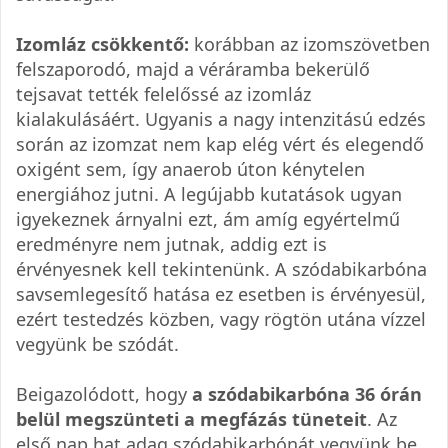
Izomláz csökkentő:
korábban az izomszövetben
felszaporodó, majd a véráramba bekerülő
tejsavat tették felelőssé az izomláz
kialakulásáért. Ugyanis a nagy intenzitású edzés
során az izomzat nem kap elég vért és elegendő
oxigént sem, így anaerob úton kénytelen
energiához jutni. A legújabb kutatások ugyan
igyekeznek árnyalni ezt, ám amíg egyértelmű
eredményre nem jutnak, addig ezt is
érvényesnek kell tekintenünk. A szódabikarbóna
savsemlegesítő hatása ez esetben is érvényesül,
ezért testedzés közben, vagy rögtön utána vízzel
vegyünk be szódát.
Beigazolódott, hogy
a szódabikarbóna 36 órán
belül megszünteti a megfázás tüneteit
. Az
első nap hat adag szódabikarbónát vegyünk be,