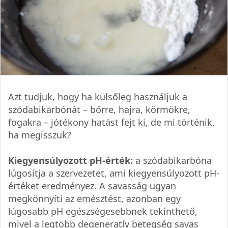
Azt tudjuk, hogy ha külsőleg használjuk a
szódabikarbónát – bőrre, hajra, körmökre,
fogakra – jótékony hatást fejt ki, de mi történik,
ha megisszuk?
Kiegyensúlyozott pH-érték:
a szódabikarbóna
lúgosítja a szervezetet, ami kiegyensúlyozott pH-
értéket eredményez. A savasság ugyan
megkönnyíti az emésztést, azonban egy
lúgosabb pH egészségesebbnek tekinthető,
mivel a legtöbb degeneratív betegség savas