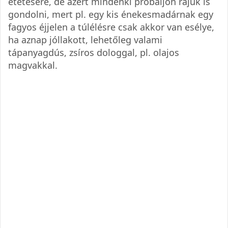
etetésére, de azért mindenki próbáljon rájuk is
gondolni, mert pl. egy kis énekesmadárnak egy
fagyos éjjelen a túlélésre csak akkor van esélye,
ha aznap jóllakott, lehetőleg valami
tápanyagdús, zsíros dologgal, pl. olajos
magvakkal.