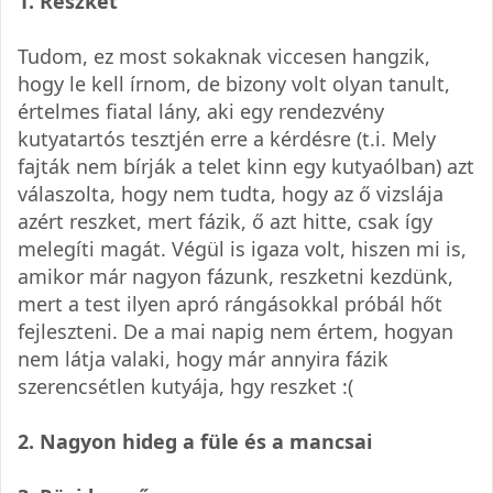
1. Reszket
Tudom, ez most sokaknak viccesen hangzik,
hogy le kell írnom, de bizony volt olyan tanult,
értelmes fiatal lány, aki egy rendezvény
kutyatartós tesztjén erre a kérdésre (t.i. Mely
fajták nem bírják a telet kinn egy kutyaólban) azt
válaszolta, hogy nem tudta, hogy az ő vizslája
azért reszket, mert fázik, ő azt hitte, csak így
melegíti magát. Végül is igaza volt, hiszen mi is,
amikor már nagyon fázunk, reszketni kezdünk,
mert a test ilyen apró rángásokkal próbál hőt
fejleszteni. De a mai napig nem értem, hogyan
nem látja valaki, hogy már annyira fázik
szerencsétlen kutyája, hgy reszket :(
2. Nagyon hideg a füle és a mancsai