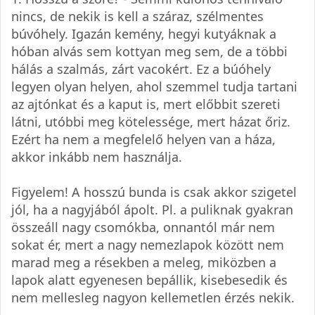
nincs, de nekik is kell a száraz, szélmentes
búvóhely. Igazán kemény, hegyi kutyáknak a
hóban alvás sem kottyan meg sem, de a többi
hálás a szalmás, zárt vacokért. Ez a búóhely
legyen olyan helyen, ahol szemmel tudja tartani
az ajtónkat és a kaput is, mert előbbit szereti
látni, utóbbi meg kötelessége, mert házat őriz.
Ezért ha nem a megfelelő helyen van a háza,
akkor inkább nem használja.
Figyelem! A hosszú bunda is csak akkor szigetel
jól, ha a nagyjából ápolt. Pl. a puliknak gyakran
összeáll nagy csomókba, onnantól már nem
sokat ér, mert a nagy nemezlapok között nem
marad meg a résekben a meleg, miközben a
lapok alatt egyenesen bepállik, kisebesedik és
nem mellesleg nagyon kellemetlen érzés nekik.