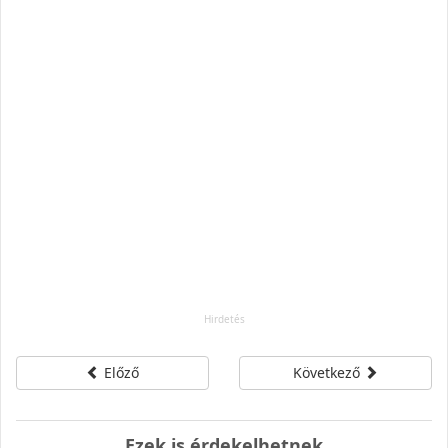
Előző
Következő
Ezek is érdekelhetnek