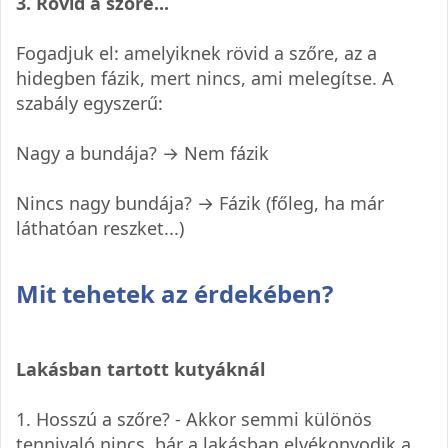
3. Rövid a szőre...
Fogadjuk el: amelyiknek rövid a szőre, az a
hidegben fázik, mert nincs, ami melegítse. A
szabály egyszerű:
Nagy a bundája? → Nem fázik
Nincs nagy bundája? → Fázik (főleg, ha már
láthatóan reszket...)
Mit tehetek az érdekében?
Lakásban tartott kutyáknál
1. Hosszú a szőre? - Akkor semmi különös
tennivaló nincs, bár a lakásban elvékonyodik a