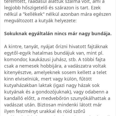
teremtett, ráadásul alattuk szalma volt, ami a
legjobb hőszigetelő és szárazon is tart. Ezek
nélkül a "kellékek" nélkül azonban mára egészen
megváltozott a kutyák helyezete:
Sokuknak egyáltalán nincs már nagy bundája.
A kintre, tanyát, nyájat őrizni hivatott fajtáknak
egytől-egyik hatalmas bundájuk van, mint pl.
komondor, kaukázusi juhász, stb. A többi fajta
csak a nemesek hobbijára, a vadászatra voltak
kitenyésztve, amelyeknek sosem kellett a telet
kinn elviselniük, mert vagy külön, fűtött
kutyaházakban laktak (igazi nagy házak sok
kutyának és a gondozójuknak), vagy odabenn a
kandalló előtt, a medvebőrön szunyókálhattak a
vadászat után. Biztosan mindenki látott már
ilyen festményt urakkal és röid szőrű