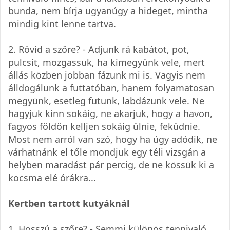
bunda, nem bírja ugyanúgy a hideget, mintha
mindig kint lenne tartva.
2. Rövid a szőre? - Adjunk rá kabátot, pot,
pulcsit, mozgassuk, ha kimegyünk vele, mert
állás közben jobban fázunk mi is. Vagyis nem
álldogálunk a futtatóban, hanem folyamatosan
megyünk, esetleg futunk, labdázunk vele. Ne
hagyjuk kinn sokáig, ne akarjuk, hogy a havon,
fagyos földön kelljen sokáig ülnie, feküdnie.
Most nem arról van szó, hogy ha úgy adódik, ne
várhatnánk el tőle mondjuk egy téli vizsgán a
helyben maradást pár percig, de ne kössük ki a
kocsma elé órákra...
Kertben tartott kutyáknál
1. Hosszú a szőre? - Semmi különös tennivaló