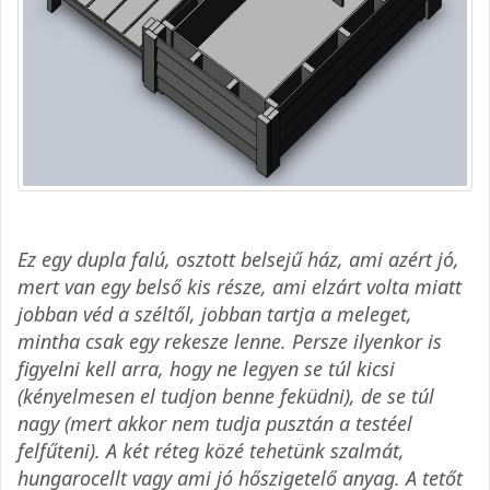
Ez egy dupla falú, osztott belsejű ház, ami azért jó,
mert van egy belső kis része, ami elzárt volta miatt
jobban véd a széltől, jobban tartja a meleget,
mintha csak egy rekesze lenne. Persze ilyenkor is
figyelni kell arra, hogy ne legyen se túl kicsi
(kényelmesen el tudjon benne feküdni), de se túl
nagy (mert akkor nem tudja pusztán a testéel
felfűteni). A két réteg közé tehetünk szalmát,
hungarocellt vagy ami jó hőszigetelő anyag. A tetőt