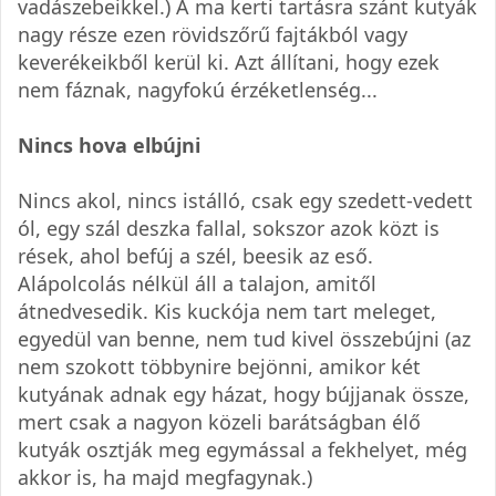
vadászebeikkel.) A ma kerti tartásra szánt kutyák
nagy része ezen rövidszőrű fajtákból vagy
keverékeikből kerül ki. Azt állítani, hogy ezek
nem fáznak, nagyfokú érzéketlenség...
Nincs hova elbújni
Nincs akol, nincs istálló, csak egy szedett-vedett
ól, egy szál deszka fallal, sokszor azok közt is
rések, ahol befúj a szél, beesik az eső.
Alápolcolás nélkül áll a talajon, amitől
átnedvesedik. Kis kuckója nem tart meleget,
egyedül van benne, nem tud kivel összebújni (az
nem szokott többynire bejönni, amikor két
kutyának adnak egy házat, hogy bújjanak össze,
mert csak a nagyon közeli barátságban élő
kutyák osztják meg egymással a fekhelyet, még
akkor is, ha majd megfagynak.)