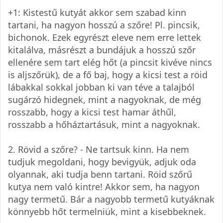
+1: Kistestű kutyát akkor sem szabad kinn
tartani, ha nagyon hosszú a szőre! Pl. pincsik,
bichonok. Ezek egyrészt eleve nem erre lettek
kitalálva, másrészt a bundájuk a hosszú szőr
ellenére sem tart elég hőt (a pincsit kivéve nincs
is aljszőrük), de a fő baj, hogy a kicsi test a röid
lábakkal sokkal jobban ki van téve a talajból
sugárzó hidegnek, mint a nagyoknak, de még
rosszabb, hogy a kicsi test hamar áthűl,
rosszabb a hőháztartásuk, mint a nagyoknak.
2. Rövid a szőre? - Ne tartsuk kinn. Ha nem
tudjuk megoldani, hogy bevigyük, adjuk oda
olyannak, aki tudja benn tartani. Röid szőrű
kutya nem való kintre! Akkor sem, ha nagyon
nagy termetű. Bár a nagyobb termetű kutyáknak
könnyebb hőt termelniük, mint a kisebbeknek.