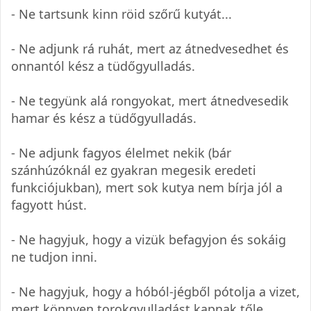
- Ne tartsunk kinn röid szőrű kutyát...
- Ne adjunk rá ruhát, mert az átnedvesedhet és
onnantól kész a tüdőgyulladás.
- Ne tegyünk alá rongyokat, mert átnedvesedik
hamar és kész a tüdőgyulladás.
- Ne adjunk fagyos élelmet nekik (bár
szánhúzóknál ez gyakran megesik eredeti
funkciójukban), mert sok kutya nem bírja jól a
fagyott húst.
- Ne hagyjuk, hogy a vizük befagyjon és sokáig
ne tudjon inni.
- Ne hagyjuk, hogy a hóból-jégből pótolja a vizet,
mert könnyen torokgyulladást kapnak tőle.