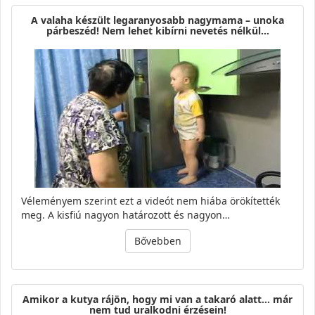
A valaha készült legaranyosabb nagymama – unoka
párbeszéd! Nem lehet kibírni nevetés nélkül…
Véleményem szerint ezt a videót nem hiába örökítették
meg. A kisfiú nagyon határozott és nagyon…
Bővebben
Amikor a kutya rájön, hogy mi van a takaró alatt… már
nem tud uralkodni érzésein!