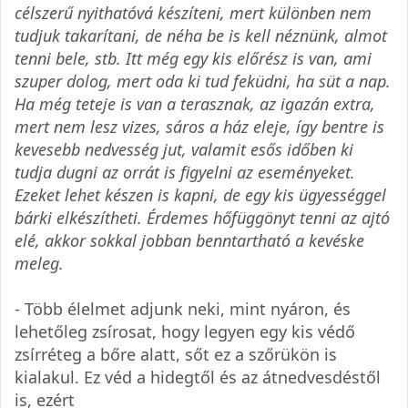
célszerű nyithatóvá készíteni, mert különben nem
tudjuk takarítani, de néha be is kell néznünk, almot
tenni bele, stb. Itt még egy kis előrész is van, ami
szuper dolog, mert oda ki tud feküdni, ha süt a nap.
Ha még teteje is van a terasznak, az igazán extra,
mert nem lesz vizes, sáros a ház eleje, így bentre is
kevesebb nedvesség jut, valamit esős időben ki
tudja dugni az orrát is figyelni az eseményeket.
Ezeket lehet készen is kapni, de egy kis ügyességgel
bárki elkészítheti. Érdemes hőfüggönyt tenni az ajtó
elé, akkor sokkal jobban benntartható a kevéske
meleg.
- Több élelmet adjunk neki, mint nyáron, és
lehetőleg zsírosat, hogy legyen egy kis védő
zsírréteg a bőre alatt, sőt ez a szőrükön is
kialakul. Ez véd a hidegtől és az átnedvesdéstől
is, ezért