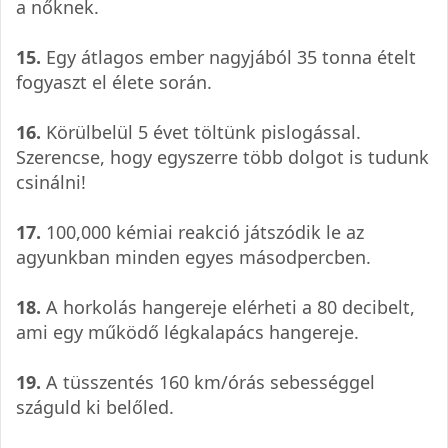
a nőknek.
15.
Egy átlagos ember nagyjából 35 tonna ételt
fogyaszt el élete során.
16.
Körülbelül 5 évet töltünk pislogással.
Szerencse, hogy egyszerre több dolgot is tudunk
csinálni!
17.
100,000 kémiai reakció játszódik le az
agyunkban minden egyes másodpercben.
18.
A horkolás hangereje elérheti a 80 decibelt,
ami egy működő légkalapács hangereje.
19.
A tüsszentés 160 km/órás sebességgel
száguld ki belőled.