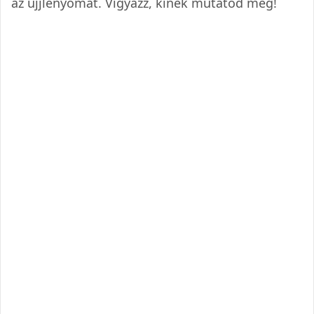
az ujjlenyomat. Vigyázz, kinek mutatod meg!