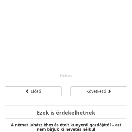
Előző
Következő
Ezek is érdekelhetnek
A német juhász éhes és ételt kunyerál gazdájától – ezt
nem bírjuk ki nevetés nélkül