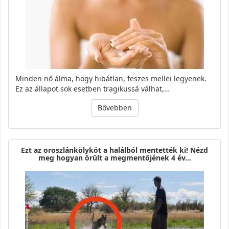
Minden nő álma, hogy hibátlan, feszes mellei legyenek.
Ez az állapot sok esetben tragikussá válhat,…
Bővebben
Ezt az oroszlánkölyköt a halálból mentették ki! Nézd
meg hogyan örült a megmentőjének 4 év…