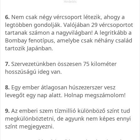
6.
Nem csak négy vércsoport létezik, ahogy a
legtöbben gondolják. Valójában 29 vércsoportot
tartanak számon a nagyvilágban! A legritkább a
Bombay fenotípus, amelybe csak néhány család
tartozik Japánban.
7.
Szervezetünkben összesen 75 kilométer
hosszúságú ideg van.
8.
Egy ember átlagosan húszezerszer vesz
levegőt egy nap alatt. Holnap megszámolom!
9.
Az emberi szem tízmillió különböző színt tud
megkülönböztetni, de agyunk nem képes ennyi
színt megjegyezni.