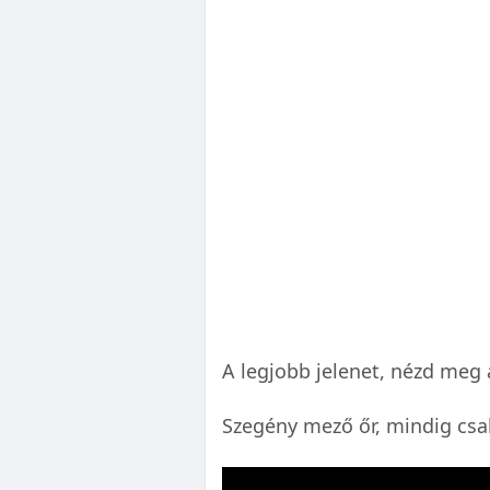
A legjobb jelenet, nézd meg 
Szegény mező őr, mindig csak 