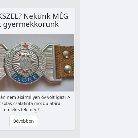
SZEL? Nekünk MÉG
t gyermekkorunk
tán nem akármilyen öv volt igaz? A
solás csalafinta mozdulatára
emlékezték még?…
Bővebben