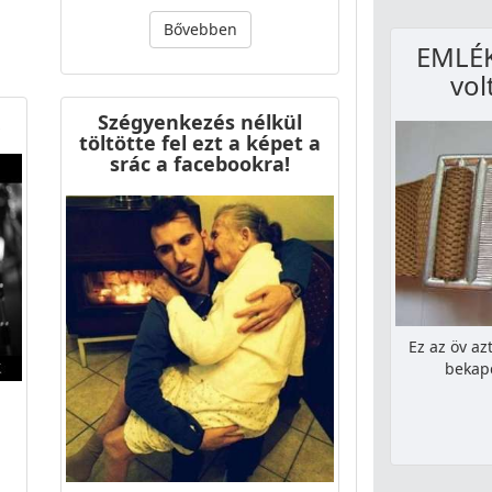
Bővebben
EMLÉK
vol
Szégyenkezés nélkül
töltötte fel ezt a képet a
srác a facebookra!
Ez az öv az
bekapc