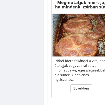
Megmutatjuk miért jó
ha mindenki zsírban süt
Időről-időre fellángol a vita, ho
étolajjal, vagy zsírral sütve
finomabbak-e, egészségesebbe
e a sültek. A hetvenes-
nyolcvanas…
Bővebben