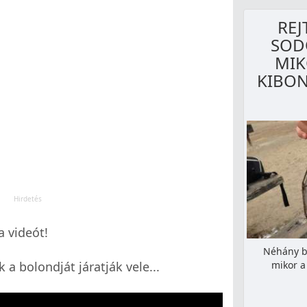
REJ
SODO
MIK
KIBON
a videót!
Néhány ba
a bolondját járatják vele...
mikor a