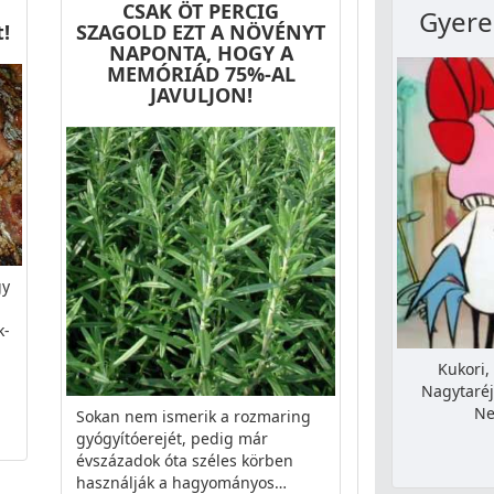
,
CSAK ÖT PERCIG
Gyere
!
SZAGOLD EZT A NÖVÉNYT
NAPONTA, HOGY A
MEMÓRIÁD 75%-AL
JAVULJON!
gy
k-
Kukori,
Nagytaréj
Ne
Sokan nem ismerik a rozmaring
gyógyítóerejét, pedig már
évszázadok óta széles körben
használják a hagyományos…