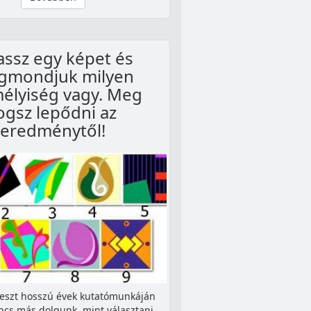
assz egy képet és
gmondjuk milyen
élyiség vagy. Meg
ogsz lepődni az
eredménytől!
teszt hosszú évek kutatómunkáján
incs más dolgunk, mint választani