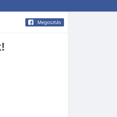
Megosztás
!