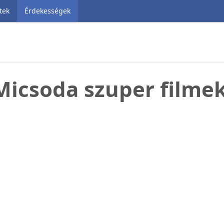
tek
Érdekességek
Micsoda szuper filmek