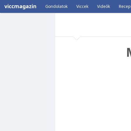
viccmagazin
Gondolatok
Viccek
Videók
Recep