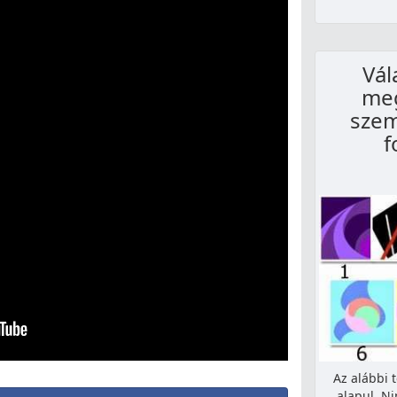
Vál
me
szem
f
Az alábbi 
alapul. N