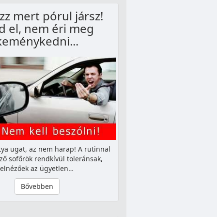
zz mert pórul jársz!
d el, nem éri meg
keménykedni...
tya ugat, az nem harap! A rutinnal
ző sofőrök rendkívül toleránsak,
elnézőek az ügyetlen…
Bővebben