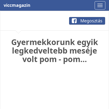
viccmagazin
Megosztás
Gyermekkorunk egyik
legkedveltebb meséje
volt pom - pom...