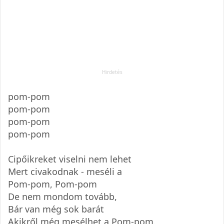
pom-pom
pom-pom
pom-pom
pom-pom
Cipőikreket viselni nem lehet
Mert civakodnak - meséli a
Pom-pom, Pom-pom
De nem mondom tovább,
Bár van még sok barát
Akikről még mesélhet a Pom-pom.