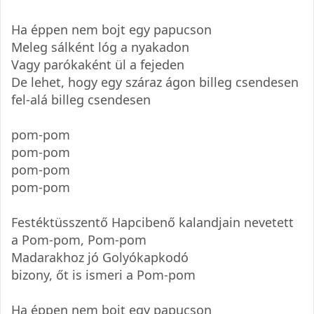
Ha éppen nem bojt egy papucson
Meleg sálként lóg a nyakadon
Vagy parókaként ül a fejeden
De lehet, hogy egy száraz ágon billeg csendesen
fel-alá billeg csendesen
pom-pom
pom-pom
pom-pom
pom-pom
Festéktüsszentő Hapcibenő kalandjain nevetett
a Pom-pom, Pom-pom
Madarakhoz jó Golyókapkodó
bizony, őt is ismeri a Pom-pom
Ha éppen nem bojt egy papucson