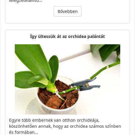
lélegzetelállító…
Bővebben
Így ültessük át az orchidea palántát
Egyre több embernek van otthon orchideája,
köszönhetően annak, hogy az orchidea számos színben
és formában…