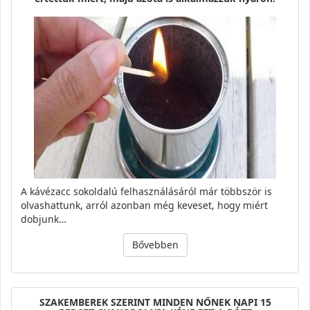
A kávézacc sokoldalú felhasználásáról már többször is
olvashattunk, arról azonban még keveset, hogy miért
dobjunk…
Bővebben
SZAKEMBEREK SZERINT MINDEN NŐNEK NAPI 15