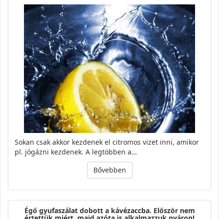
Sokan csak akkor kezdenek el citromos vizet inni, amikor
pl. jógázni kezdenek. A legtöbben a…
Bővebben
Égő gyufaszálat dobott a kávézaccba. Először nem
értettük miért, majd azóta is alkalmazzuk nyáron!