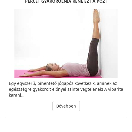
PERCET GYAKOROLNIA KÉNE EZT A PÓZT
Egy egyszerű, pihentető jógapóz következik, aminek az
egészségre gyakorolt előnyei szinte végtelenek! A viparita
karani…
Bővebben