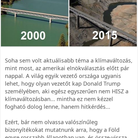
Soha sem volt aktuálisabb téma a klímaváltozás,
mint most, az amerikai elnökválasztás előtt pár
nappal. A világ egyik vezető országa ugyanis
lehet, hogy olyan vezetőt kap Donald Trump
személyében, aki egész egyszerűen nem HISZ a
klímaváltozásban... mintha ez nem kézzel
fogható dolog lenne, hanem hitkérdés...
Ezért, bár nem olvassa valószínűleg
bizonyítékokat mutatnunk arra, hogy a Föld
egyre rosszabb állapotban van, és össze-vissza