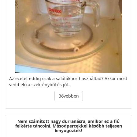
Az ece­tet eddig csak a sa­lá­ták­hoz hasz­nál­tad? Akkor most
vedd elő a szek­rény­ből és jól…
Bővebben
Nem számított nagy durranásra, amikor ez a fiú
felkérte táncolni. Másodpercekkel később teljesen
lenyűgözték!