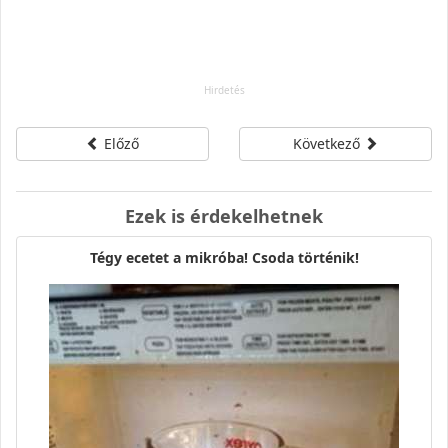
Előző
Következő
Ezek is érdekelhetnek
Tégy ece­tet a mik­róba! Csoda tör­té­nik!