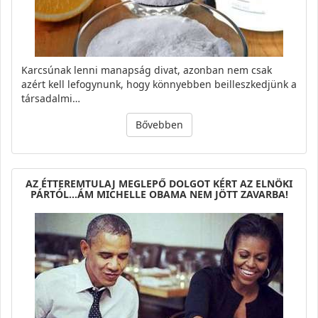
Karcsúnak lenni manapság divat, azonban nem csak
azért kell lefogynunk, hogy könnyebben beilleszkedjünk a
társadalmi…
Bővebben
AZ ÉTTEREMTULAJ MEGLEPŐ DOLGOT KÉRT AZ ELNÖKI
PÁRTÓL…ÁM MICHELLE OBAMA NEM JÖTT ZAVARBA!