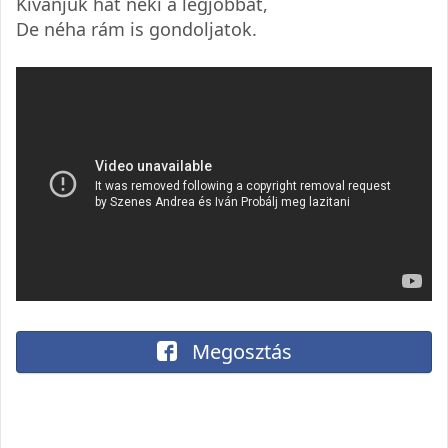
Kívánjuk hát neki a legjobbat,
De néha rám is gondoljatok.
Megosztás