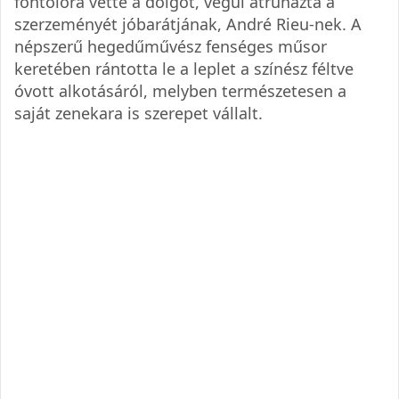
fontolóra vette a dolgot, végül átruházta a
szerzeményét jóbarátjának, André Rieu-nek. A
népszerű hegedűművész fenséges műsor
keretében rántotta le a leplet a színész féltve
óvott alkotásáról, melyben természetesen a
saját zenekara is szerepet vállalt.