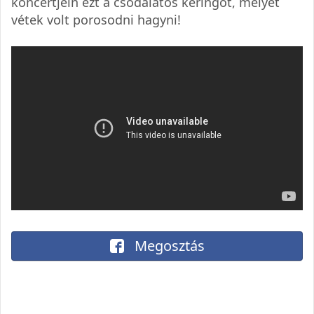
koncertjein ezt a csodálatos keringőt, melyet
vétek volt porosodni hagyni!
Megosztás