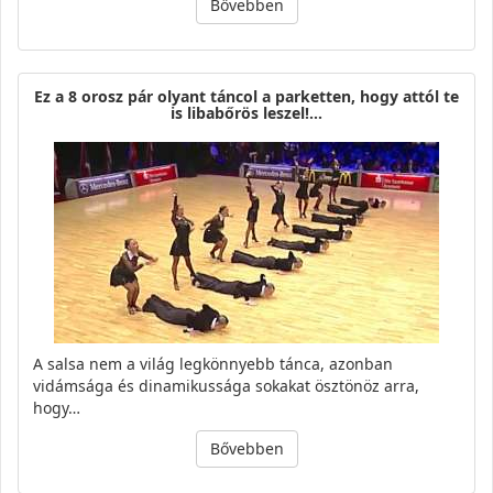
Bővebben
Ez a 8 orosz pár olyant táncol a parketten, hogy attól te
is libabőrös leszel!…
A salsa nem a világ legkönnyebb tánca, azonban
vidámsága és dinamikussága sokakat ösztönöz arra,
hogy…
Bővebben