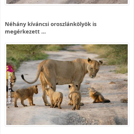
Néhány kíváncsi oroszlánkölyök is
megérkezett …