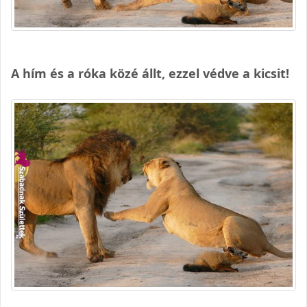
A hím és a róka közé állt, ezzel védve a kicsit!