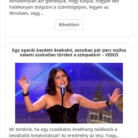
Mindannyian azt gondoljuk, hogy tudjuk, hogyan kell
hatékonyan dolgozni a számítógépen, legyen az
Windows, vagy…
Bővebben
Egy operát kezdett énekelni, azonban pár perc múlva
valami szokatlan történt a színpadon! – VIDEÓ
Mi történik, ha egy csodálatos énekhang találkozik a
bevállalós kreativitással? Az eredmény az lesz, hogy…