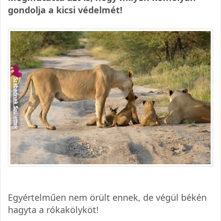
gondolja a kicsi védelmét!
Egyértelműen nem örült ennek, de végül békén
hagyta a rókakölyköt!