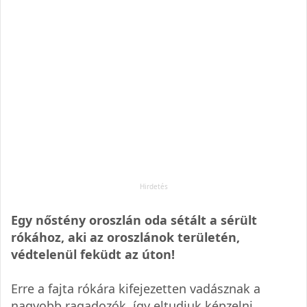
Egy nőstény oroszlán oda sétált a sérült
rókához, aki az oroszlánok területén,
védtelenül feküdt az úton!
Erre a fajta rókára kifejezetten vadásznak a
nagyobb ragadozók, így eltudjuk képzelni