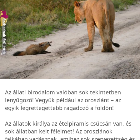
Az állati birodalom valóban sok tekintetben
lenyűgöző! Vegyük például az oroszlánt – az
egyik legrettegettebb ragadozó a földön!
Az állatok királya az ételpiramis csúcsán van, és
sok állatban kelt félelmet! Az oroszlánok
falkában vadásznak, amihez sok szervezettség és