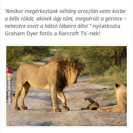
“Amikor megérkeztünk néhány oroszlán vette körbe
a bébi rókát, akinek úgy tűnt, megsérült a gerince –
nehezére esett a hátsó lábaira állni ”
nyilatkozta
Graham Dyer fotós a Barcroft TV.-nek!