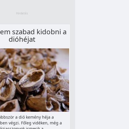
nem szabad kidobni a
dióhéjat
öbbször a dió kemény héja a
ben végzi. Főleg vidéken, még a
áziasszonyok ismerik a…