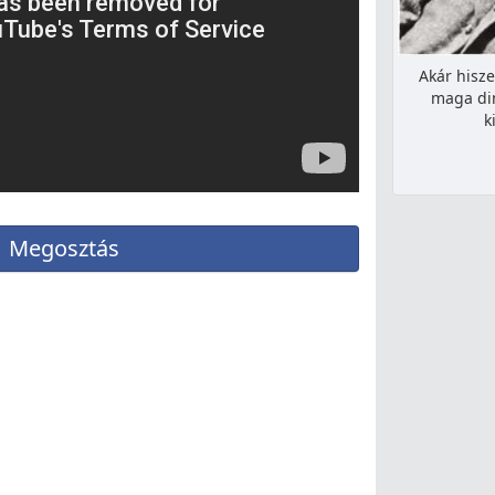
Akár hisze
maga din
k
Megosztás