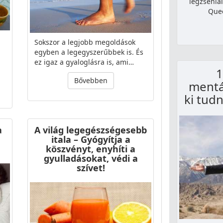
legzseniál
Quee
Sokszor a legjobb megoldások
egyben a legegyszerűbbek is. És
n
ez igaz a gyaloglásra is, ami…
1
Bővebben
mentá
ki tudn
a
A világ legegészségesebb
itala – Gyógyítja a
köszvényt, enyhíti a
gyulladásokat, védi a
szívet!