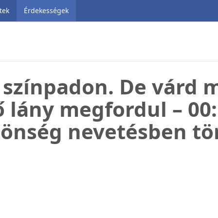
tek
Érdekességek
a színpadon. De várd 
 lány megfordul – 00:
önség nevetésben tör