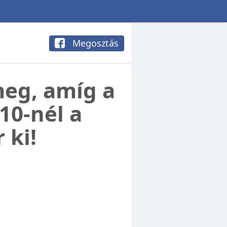
Megosztás
meg, amíg a
10-nél a
 ki!