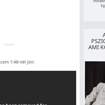
mindenk
Eg
PSZI
AMI K
cem 1:48-nél jön: