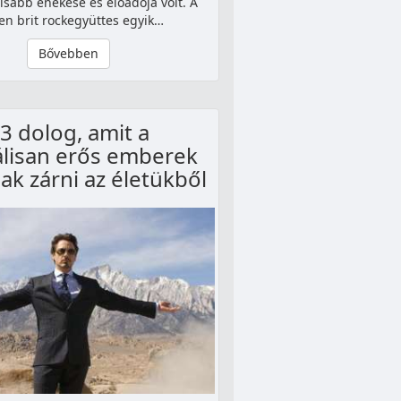
isabb énekese és előadója volt. A
n brit rockegyüttes egyik…
Bővebben
3 dolog, amit a
lisan erős emberek
ak zárni az életükből