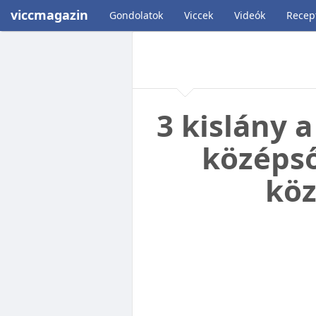
viccmagazin
Gondolatok
Viccek
Videók
Recep
3 kislány 
középső
köz