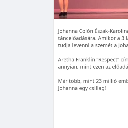
Johanna Colón Észak-Karolin
táncelőadására. Amikor a 3 
tudja levenni a szemét a Joh
Aretha Franklin “Respect” c
annyian, mint ezen az előad
Már több, mint 23 millió embe
Johanna egy csillag!