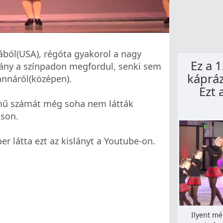
ából(USA), régóta gyakorol a nagy
Ez a 
lány a színpadon megfordul, senki sem
kápráz
annáról(középen).
Ezt 
ímű számát még soha nem látták
áson.
r látta ezt az kislányt a Youtube-on.
Ilyent mé