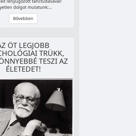
it lenyűgözött tánctudásával!
yetlen dolgot mutatunk:…
Bővebben
AZ ÖT LEGJOBB
CHOLÓGIAI TRÜKK,
ÖNNYEBBÉ TESZI AZ
ÉLETEDET!