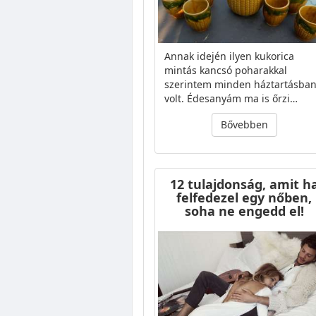
Annak idején ilyen kukorica
mintás kancsó poharakkal
szerintem minden háztartásba
volt. Édesanyám ma is őrzi…
Bővebben
12 tulajdonság, amit h
felfedezel egy nőben,
soha ne engedd el!