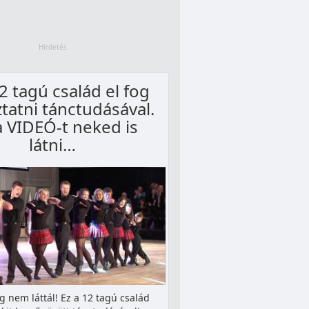
12 tagú család el fog
tatni tánctudásával.
a VIDEÓ-t neked is
látni…
g nem láttál! Ez a 12 tagú család