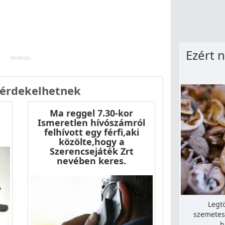
Ezért 
 érdekelhetnek
Ma reggel 7.30-kor
Ismeretlen hívószámról
felhívott egy férfi,aki
közölte,hogy a
Szerencsejáték Zrt
nevében keres.
Legt
szemetes
h