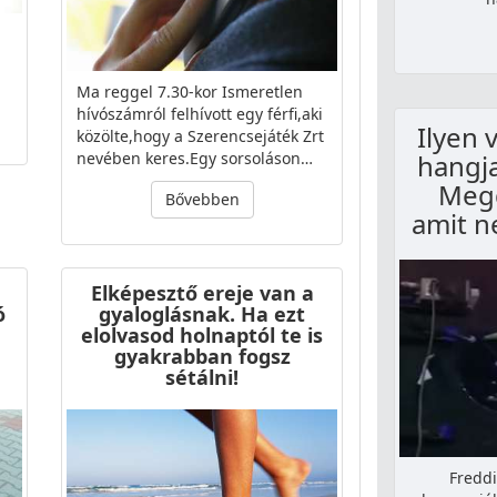
Ma reggel 7.30-kor Ismeretlen
hívószámról felhívott egy férfi,aki
Ilyen 
közölte,hogy a Szerencsejáték Zrt
hangja
nevében keres.Egy sorsoláson…
Megd
Bővebben
amit ne
Elképesztő ereje van a
ó
gyaloglásnak. Ha ezt
elolvasod holnaptól te is
gyakrabban fogsz
sétálni!
Freddi