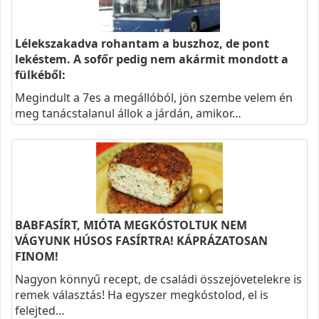
Lélekszakadva rohantam a buszhoz, de pont
lekéstem. A sofőr pedig nem akármit mondott a
fülkéből:
Megindult a 7es a megállóból, jön szembe velem én
meg tanácstalanul állok a járdán, amikor…
BABFASÍRT, MIÓTA MEGKÓSTOLTUK NEM
VÁGYUNK HÚSOS FASÍRTRA! KÁPRÁZATOSAN
FINOM!
Nagyon könnyű recept, de családi összejövetelekre is
remek választás! Ha egyszer megkóstolod, el is
felejted…