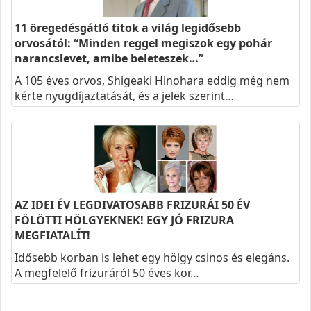
11 öregedésgátló titok a világ legidősebb
orvosától: “Minden reggel megiszok egy pohár
narancslevet, amibe beleteszek…”
A 105 éves orvos, Shigeaki Hinohara eddig még nem
kérte nyugdíjaztatását, és a jelek szerint…
AZ IDEI ÉV LEGDIVATOSABB FRIZURÁI 50 ÉV
FÖLÖTTI HÖLGYEKNEK! EGY JÓ FRIZURA
MEGFIATALÍT!
Idősebb korban is lehet egy hölgy csinos és elegáns.
A megfelelő frizuráról 50 éves kor…