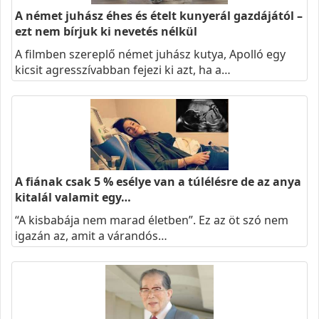
A német juhász éhes és ételt kunyerál gazdájától –
ezt nem bírjuk ki nevetés nélkül
A filmben szereplő német juhász kutya, Apolló egy
kicsit agresszívabban fejezi ki azt, ha a…
A fiának csak 5 % esélye van a túlélésre de az anya
kitalál valamit egy…
“A kisbabája nem marad életben”. Ez az öt szó nem
igazán az, amit a várandós…