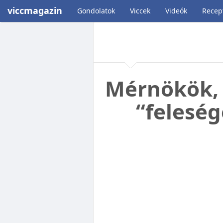
viccmagazin
Gondolatok
Viccek
Videók
Recep
Mérnökök, 
“felesé