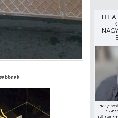
ITT A
NAGY
osabbnak
Nagyanyái
cikkbe
adhatunk eg