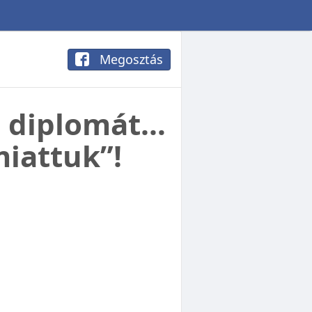
Megosztás
a diplomát…
iattuk”!