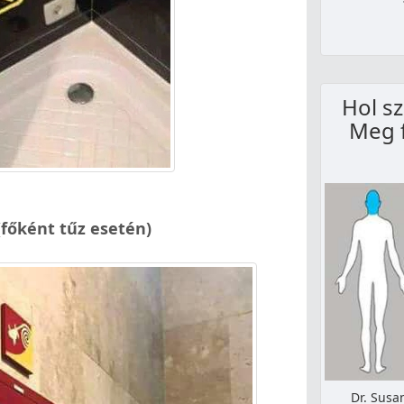
Hol sz
Meg f
főként tűz esetén)
Dr. Susan