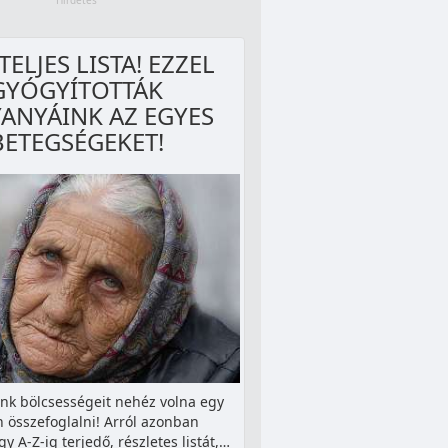
 TELJES LISTA! EZZEL
GYÓGYÍTOTTÁK
ANYÁINK AZ EGYES
BETEGSÉGEKET!
nk bölcsességeit nehéz volna egy
n összefoglalni! Arról azonban
y A-Z-ig terjedő, részletes listát,…