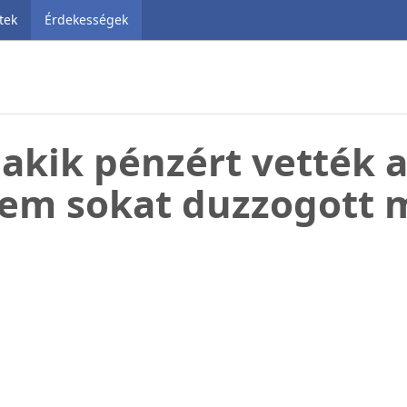
tek
Érdekességek
akik pénzért vették 
gem sokat duzzogott m