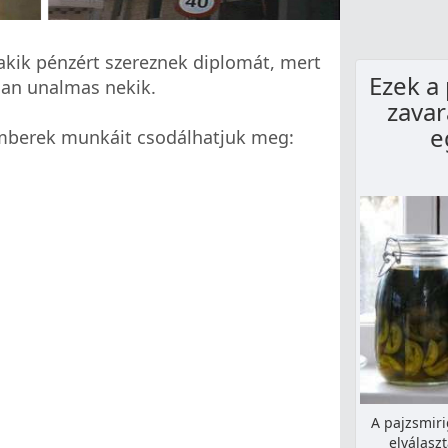
kik pénzért szereznek diplomát, mert
Ezek a
san unalmas nekik.
zavar
e
 emberek munkáit csodálhatjuk meg:
A pajzsmiri
elválasz