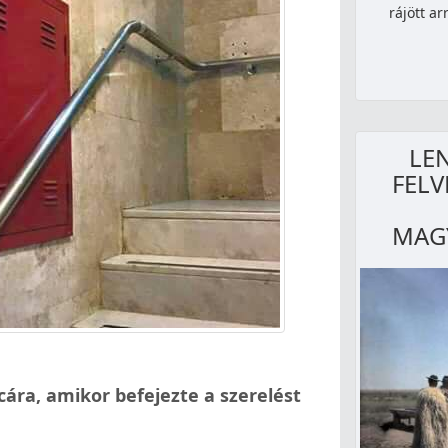
rájött ar
LE
FELV
MAG
cára, amikor befejezte a szerelést