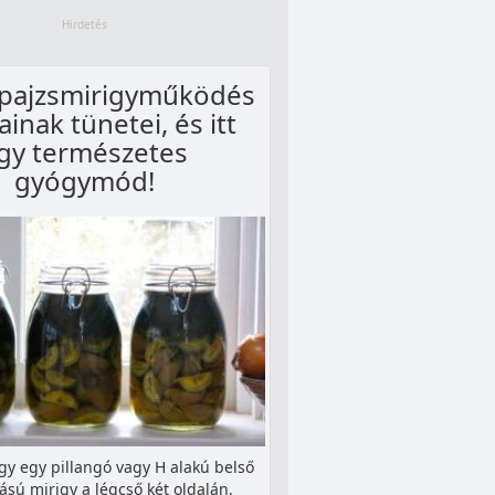
 pajzsmirigyműködés
ainak tünetei, és itt
gy természetes
gyógymód!
gy egy pillangó vagy H alakú belső
tású mirigy a légcső két oldalán,