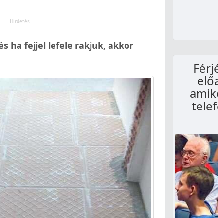
és ha fejjel lefele rakjuk, akkor
Férj
elő
amiko
tele