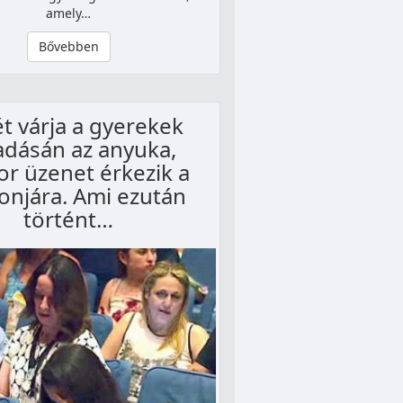
amely…
Bővebben
ét várja a gyerekek
adásán az anyuka,
r üzenet érkezik a
fonjára. Ami ezután
történt…