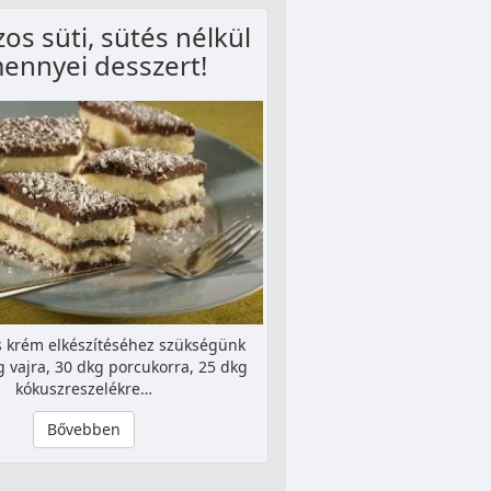
os süti, sütés nélkül
ennyei desszert!
s krém elkészítéséhez szükségünk
g vajra, 30 dkg porcukorra, 25 dkg
kókuszreszelékre…
Bővebben