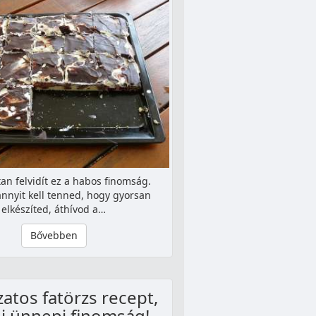
an felvidít ez a habos finomság.
nnyit kell tenned, hogy gyorsan
elkészíted, áthívod a…
Bővebben
atos fatörzs recept,
i ünnepi finomság!