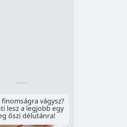
 finomságra vágysz?
üti lesz a legjobb egy
eg őszi délutánra!