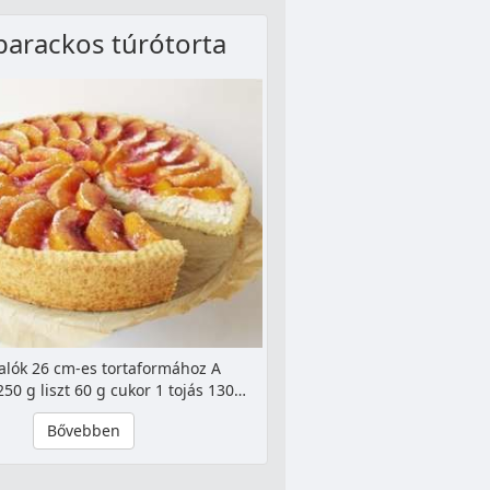
barackos túrótorta
alók 26 cm-es tortaformához A
250 g liszt 60 g cukor 1 tojás 130…
Bővebben