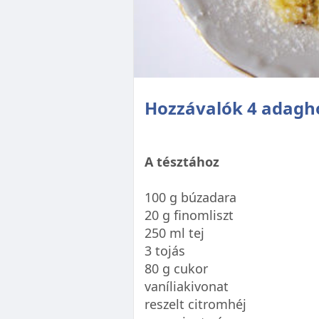
Hozzávalók 4 adagh
A tésztához
100 g búzadara
20 g finomliszt
250 ml tej
3 tojás
80 g cukor
vaníliakivonat
reszelt citromhéj