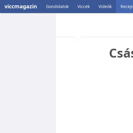
viccmagazin
Gondolatok
Viccek
Videók
Recep
Csá