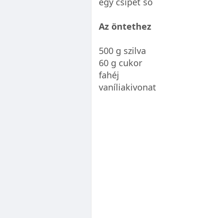
egy csipet só
Az öntethez
500 g szilva
60 g cukor
fahéj
vaníliakivonat