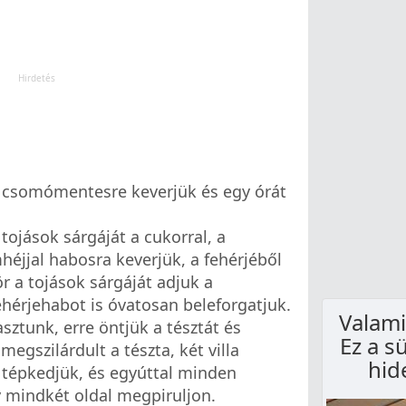
jet csomómentesre keverjük és egy órát
 tojások sárgáját a cukorral, a
omhéjjal habosra keverjük, a fehérjéből
 a tojások sárgáját adjuk a
hérjehabot is óvatosan beleforgatjuk.
Valami
sztunk, erre öntjük a tésztát és
Ez a s
egszilárdult a tészta, két villa
hid
 tépkedjük, és egyúttal minden
 mindkét oldal megpiruljon.