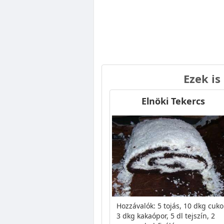
Ezek is
Elnöki Tekercs
Hozzávalók: 5 tojás, 10 dkg cuko
3 dkg kakaópor, 5 dl tejszín, 2