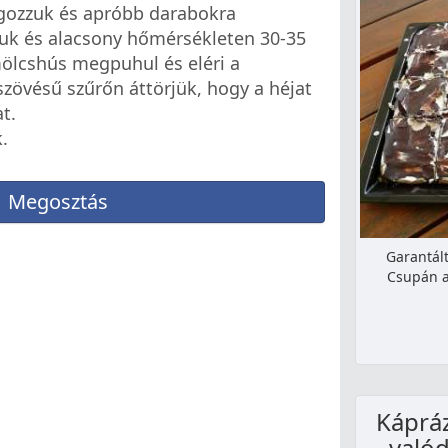
agozzuk és apróbb darabokra
juk és alacsony hőmérsékleten 30-35
mölcshús megpuhul és eléri a
zövésű szűrőn áttörjük, hogy a héjat
t.
k.
Megosztás
Garantált
Csupán a
Kápráz
valód