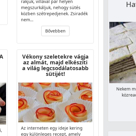
rakjuk, villával pár helyen
Ha
megszurkáljuk, nehogy sütés
közben szétrepedjenek. Zsiradék
nem…
Bővebben
A
Vékony szeletekre vágja
az almát, majd elkészíti
a világ legcsodálatosabb
sütijét!
Nekem meg
közrea
Az interneten egy ideje kering
ű,
egy különleges recept, amely