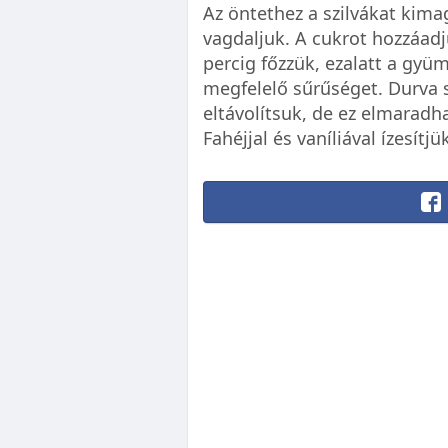
Az öntethez a szilvákat kim
vagdaljuk. A cukrot hozzáad
percig főzzük, ezalatt a gyü
megfelelő sűrűséget. Durva s
eltávolítsuk, de ez elmaradha
Fahéjjal és vaníliával ízesítjü