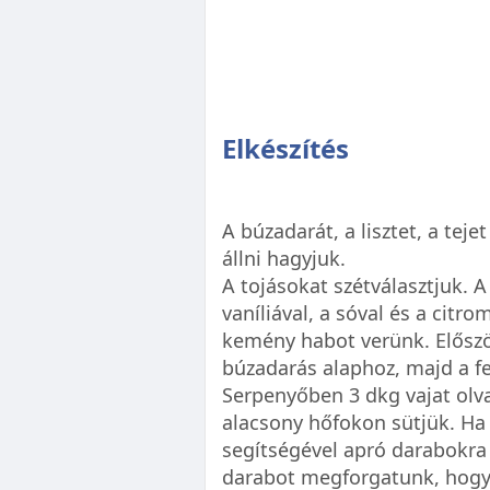
Elkészítés
A búzadarát, a lisztet, a te
állni hagyjuk.
A tojásokat szétválasztjuk. A
vaníliával, a sóval és a citr
kemény habot verünk. Először
búzadarás alaphoz, majd a fe
Serpenyőben 3 dkg vajat olva
alacsony hőfokon sütjük. Ha m
segítségével apró darabokra
darabot megforgatunk, hogy