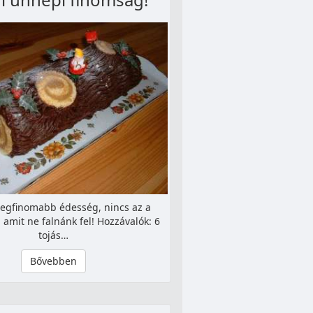
legfinomabb édesség, nincs az a
amit ne falnánk fel! Hozzávalók: 6
tojás…
Bővebben