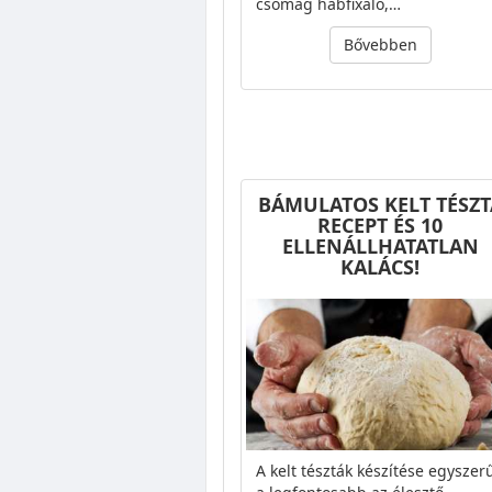
csomag habfixáló,…
Bővebben
BÁMULATOS KELT TÉSZT
RECEPT ÉS 10
ELLENÁLLHATATLAN
KALÁCS!
A kelt tészták készítése egyszer