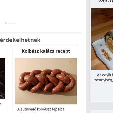
 érdekelhetnek
Kolbász kalács recept
Az egyik 
mennyiség, 
r,
A sütnivaló kolbászt tepsibe