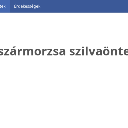
tek
Érdekességek
szármorzsa szilvaönte