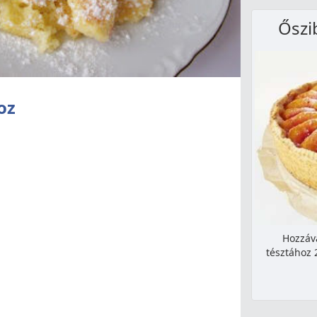
Őszi
oz
Hozzáv
tésztához 