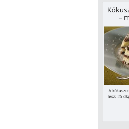
Kókusz
– m
A kókuszo
lesz: 25 dk