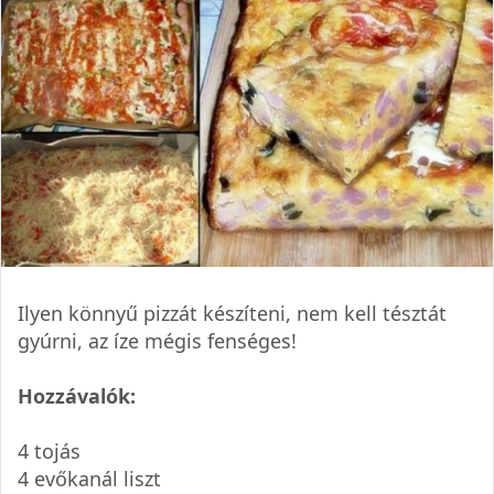
Ilyen könnyű pizzát készíteni, nem kell tésztát
gyúrni, az íze mégis fenséges!
Hozzávalók:
4 tojás
4 evőkanál liszt