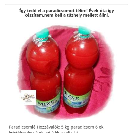
Így tedd el a paradicsomot télire! Évek óta így
készítem,nem kell a tűzhely mellett állni.
Paradicsomlé Hozzávalók: 5 kg paradicsom 6 ek.
kristálycukor 3 ek. só 2 kk. szalicil 1…