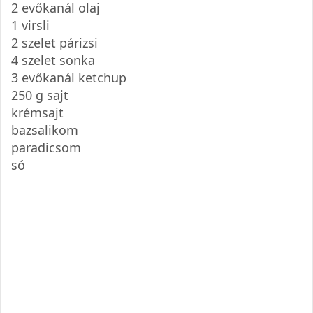
2 evőkanál olaj
1 virsli
2 szelet párizsi
4 szelet sonka
3 evőkanál ketchup
250 g sajt
krémsajt
bazsalikom
paradicsom
só