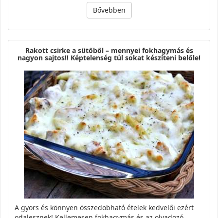
Bővebben
Rakott csirke a sütőből – mennyei fokhagymás és
nagyon sajtos!! Képtelenség túl sokat készíteni belőle!
A gyors és könnyen összedobható ételek kedvelői ezért
odalesznek! Kellemesen fokhagymás és az olvadozó