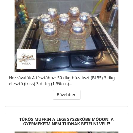
Hozzávalók A tésztához: 50 dkg búzaliszt (BL55) 3 dkg
élesztő (friss) 3 dl tej (1,5%-os)…
Bővebben
TÚRÓS MUFFIN A LEGEGYSZERŰBB MÓDON! A
GYERMEKEIM NEM TUDNAK BETELNI VELE!