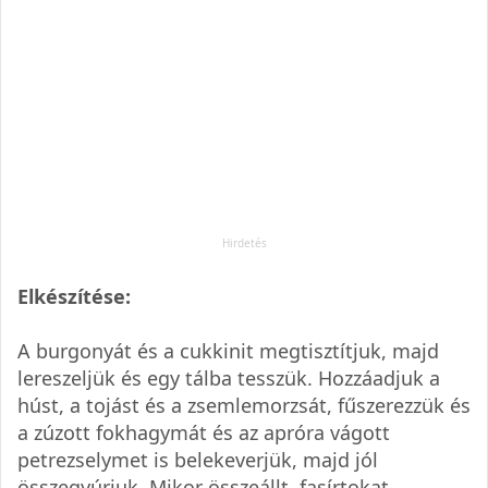
Elkészítése:
A burgonyát és a cukkinit megtisztítjuk, majd
lereszeljük és egy tálba tesszük. Hozzáadjuk a
húst, a tojást és a zsemlemorzsát, fűszerezzük és
a zúzott fokhagymát és az apróra vágott
petrezselymet is belekeverjük, majd jól
összegyúrjuk. Mikor összeállt, fasírtokat