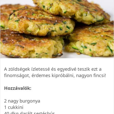
A zöldségek ízletessé és egyedivé teszik ezt a
finomságot, érdemes kipróbálni, nagyon fincsi!
Hozzávalók:
2 nagy burgonya
1 cukkini
40 dkg darált sertéshús