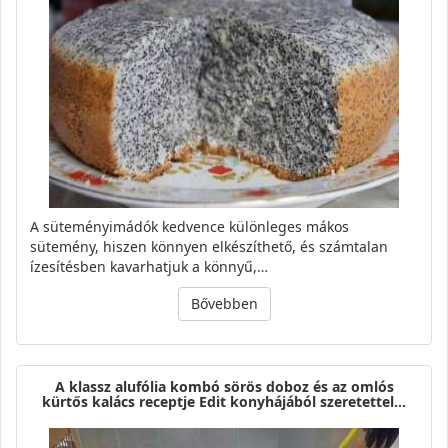
A süteményimádók kedvence különleges mákos
sütemény, hiszen könnyen elkészíthető, és számtalan
ízesítésben kavarhatjuk a könnyű,…
Bővebben
A klassz alufólia kombó sörös doboz és az omlós
kürtős kalács receptje Edit konyhájából szeretettel…