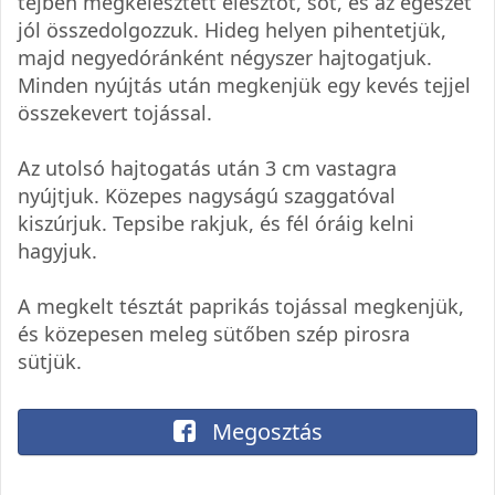
tejben megkelesztett élesztőt, sót, és az egészet
jól összedolgozzuk. Hideg helyen pihentetjük,
majd negyedóránként négyszer hajtogatjuk.
Minden nyújtás után megkenjük egy kevés tejjel
összekevert tojással.
Az utolsó hajtogatás után 3 cm vastagra
nyújtjuk. Közepes nagyságú szaggatóval
kiszúrjuk. Tepsibe rakjuk, és fél óráig kelni
hagyjuk.
A megkelt tésztát paprikás tojással megkenjük,
és közepesen meleg sütőben szép pirosra
sütjük.
Megosztás