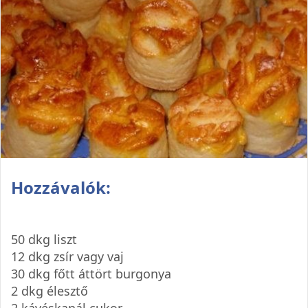
Hozzávalók:
50 dkg liszt
12 dkg zsír vagy vaj
30 dkg főtt áttört burgonya
2 dkg élesztő
2 kávéskanál cukor