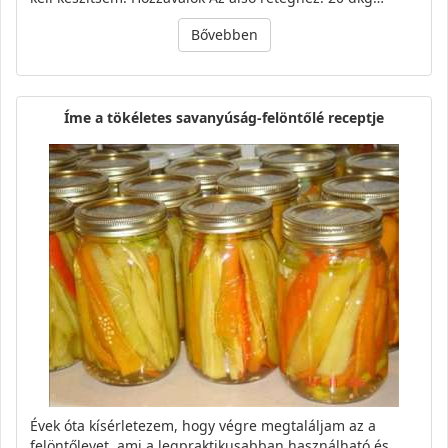
Bővebben
Íme a tökéletes savanyúság-felöntőlé receptje
Évek óta kísérletezem, hogy végre megtaláljam az a
felöntőlevet, ami a legpraktikusabban használható és