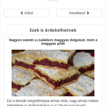
Előző
Következő
Ezek is érdekelhetnek
Nagyon szereti a családom meggyes dolgokat, mint a
meggyes pitét
Ezt a tésztát megtölthetjük almás-diós, vagy almás-mákos
töltelékkel is! Próbáljátok ki ti is! Tészta hozzávalói…