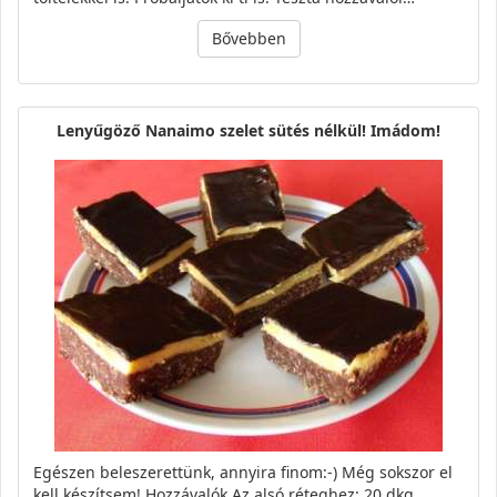
Bővebben
Lenyűgöző Nanaimo szelet sütés nélkül! Imádom!
Egészen beleszerettünk, annyira finom:-) Még sokszor el
kell készítsem! Hozzávalók Az alsó réteghez: 20 dkg…