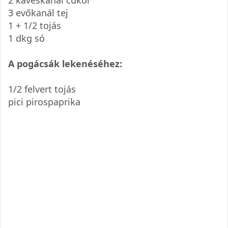
3 evőkanál tej
1 + 1/2 tojás
1 dkg só
A pogácsák lekenéséhez:
1/2 felvert tojás
pici pirospaprika