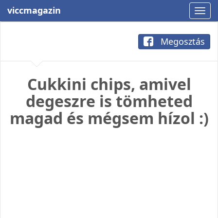
viccmagazin
Megosztás
Cukkini chips, amivel
degeszre is tömheted
magad és mégsem hízol :)