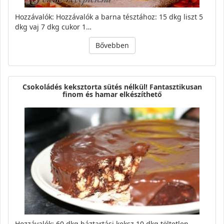
Hozzávalók: Hozzávalók a barna tésztához: 15 dkg liszt 5
dkg vaj 7 dkg cukor 1…
Bővebben
Csokoládés keksztorta sütés nélkül! Fantasztikusan
finom és hamar elkészíthető
Hozzávalók: 60 dkg háztartási keksz 10 dkg töltetlen