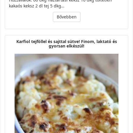
kakaós keksz 2 dl tej 5 dkg…
Bővebben
Karfiol tejföllel és sajttal sütve! Finom, laktató és
gyorsan elkészül!