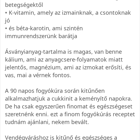
betegségektől
• K-vitamin, amely az izmainknak, a csontoknak
jó
• és béta-karotin, ami szintén
immunrendszerünk barátja
Ásványianyag-tartalma is magas, van benne
kálium, ami az anyagcsere-folyamatok miatt
jelentős, magnézium, ami az izmokat erősíti, és
vas, mai a vérnek fontos.
A 90 napos fogyókúra során kitűnően
alkalmazhatjuk a cukkinit a keményítő napokra.
De ha csak egyszerűen finomat és egészségeset
szeretnénk enni. ezt a finom fogyókúrás receptet
tudnám ajánlani, nekem bevált.
Vendégváráshoz is kitűnő és egészséges a