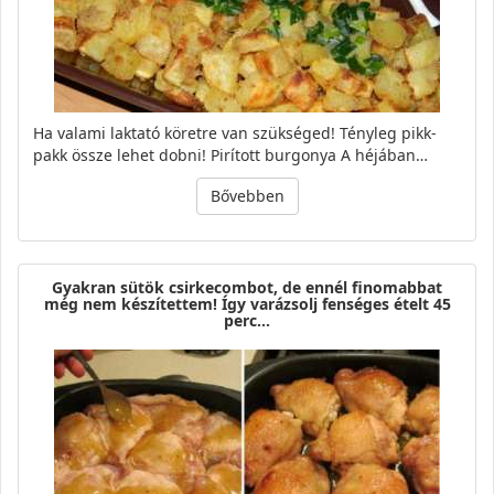
Ha valami laktató köretre van szükséged! Tényleg pikk-
pakk össze lehet dobni! Pirított burgonya A héjában…
Bővebben
Gyakran sütök csirkecombot, de ennél finomabbat
még nem készítettem! Így varázsolj fenséges ételt 45
perc…