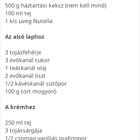
500 g háztartási keksz (nem kell mind)
100 ml tej
1 kis üveg Nutella
Az alsó laphoz
3 tojásfehérje
3 evőkanál cukor
1 teáskanál olaj
2 evőkanál liszt
1/2 kávéskanál sütőpor
100 g tört mogyoró
A krémhez
250 ml tej
3 tojássárgája
1/2 csomag vaníliás pudingpor