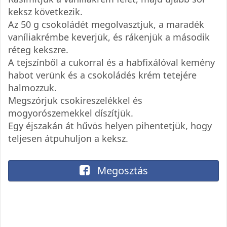
keksz következik.
Az 50 g csokoládét megolvasztjuk, a maradék
vaníliakrémbe keverjük, és rákenjük a második
réteg kekszre.
A tejszínből a cukorral és a habfixálóval kemény
habot verünk és a csokoládés krém tetejére
halmozzuk.
Megszórjuk csokireszelékkel és
mogyorószemekkel díszítjük.
Egy éjszakán át hűvös helyen pihentetjük, hogy
teljesen átpuhuljon a keksz.
Megosztás