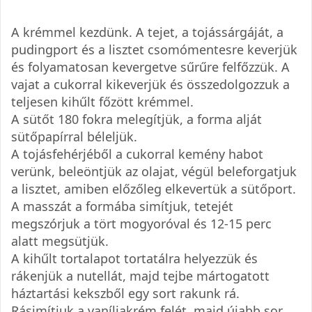
A krémmel kezdünk. A tejet, a tojássárgáját, a
pudingport és a lisztet csomómentesre keverjük
és folyamatosan kevergetve sűrűre felfőzzük. A
vajat a cukorral kikeverjük és összedolgozzuk a
teljesen kihűlt főzött krémmel.
A sütőt 180 fokra melegítjük, a forma alját
sütőpapírral béleljük.
A tojásfehérjéből a cukorral kemény habot
verünk, beleöntjük az olajat, végül beleforgatjuk
a lisztet, amiben előzőleg elkevertük a sütőport.
A masszát a formába simítjuk, tetejét
megszórjuk a tört mogyoróval és 12-15 perc
alatt megsütjük.
A kihűlt tortalapot tortatálra helyezzük és
rákenjük a nutellát, majd tejbe mártogatott
háztartási kekszből egy sort rakunk rá.
Rásimítjuk a vaníliakrém felét, majd újabb sor