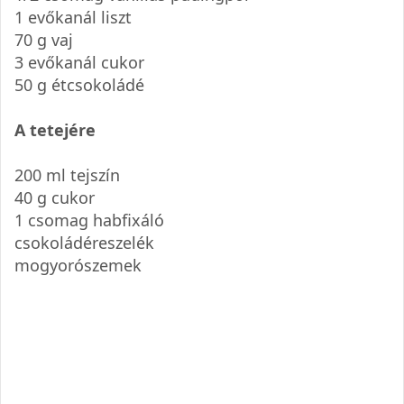
1 evőkanál liszt
70 g vaj
3 evőkanál cukor
50 g étcsokoládé
A tetejére
200 ml tejszín
40 g cukor
1 csomag habfixáló
csokoládéreszelék
mogyorószemek