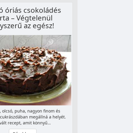
ó óriás csokoládés
rta – Végtelenül
yszerű az egész!
, olcsó, puha, nagyon finom és
 cukrászdában megállná a helyét.
vált recept, amit könnyű…