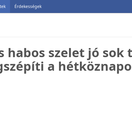
tek
Érdekességek
 habos szelet jó sok t
szépíti a hétköznapo