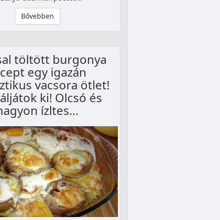
Bővebben
sal töltött burgonya
cept egy igazán
ztikus vacsora ötlet!
ljátok ki! Olcsó és
nagyon ízltes…