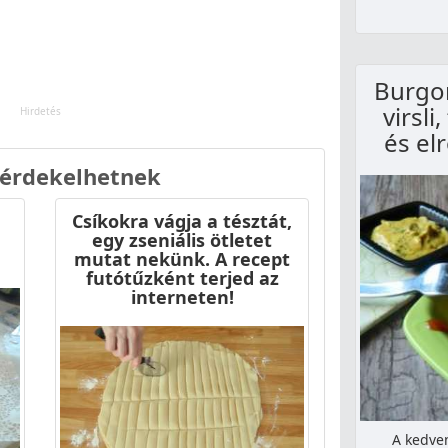
Burgon
virsli
és el
 érdekelhetnek
Csíkokra vágja a tésztát,
egy zseniális ötletet
mutat nekünk. A recept
futótűzként terjed az
interneten!
A kedven