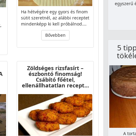
egyszerű é
Ha hétvégére egy gyors és finom
sütit szeretnél, az alábbi receptet
mindenképp ki kell próbálnod.…
,
Bővebben
5 tip
tökél
Zöldséges rizsfasírt –
A
észbontó finomság!
Csábító főétel,
ellenállhatatlan recept…
A tor