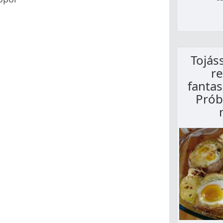
Tojás
re
fantas
Próbá