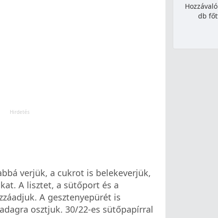
Hozzávaló
db főt
bbá verjük, a cukrot is belekeverjük,
t. A lisztet, a sütőport és a
zzáadjuk. A gesztenyepürét is
 adagra osztjuk. 30/22-es sütőpapírral