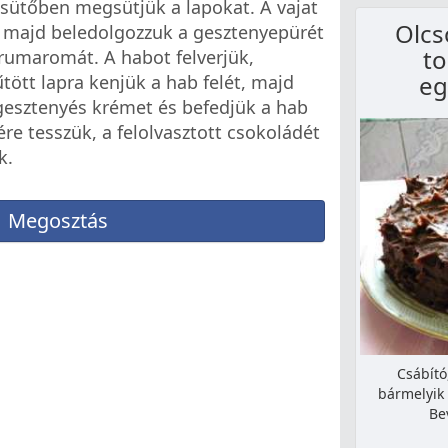
 sütőben megsütjük a lapokat. A vajat
Olcs
, majd beledolgozzuk a gesztenyepürét
to
 rumaromát. A habot felverjük,
eg
tött lapra kenjük a hab felét, majd
 gesztenyés krémet és befedjük a hab
jére tesszük, a felolvasztott csokoládét
k.
Megosztás
Csábító
bármelyik
Be