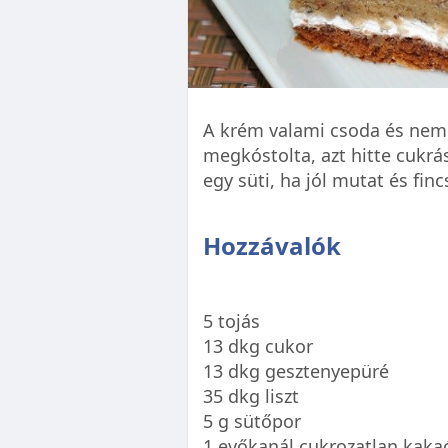
A krém valami csoda és nem b
megkóstolta, azt hitte cukrá
egy süti, ha jól mutat és fincs
Hozzávalók
5 tojás
13 dkg cukor
13 dkg gesztenyepüré
35 dkg liszt
5 g sütőpor
1 evőkanál cukrozatlan kaka