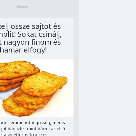
elj össze sajtot és
plit! Sokat csinálj,
t nagyon finom és
hamar elfogy!
nne semmi ördöngösség, mégis
jobban ízlik, mint bármi az első
ztályú éttermek puccos…