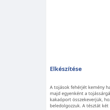
Elkészítése
A tojások fehérjét kemény ha
majd egyenként a tojássárgáka
kakaóport összekeverjük, ho
beledolgozzuk. A tésztát két