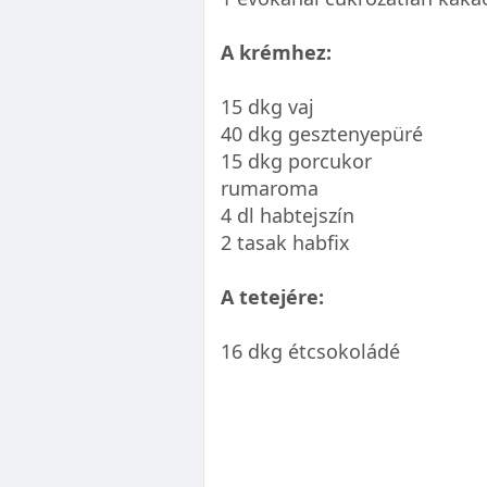
A krémhez:
15 dkg vaj
40 dkg gesztenyepüré
15 dkg porcukor
rumaroma
4 dl habtejszín
2 tasak habfix
A tetejére:
16 dkg étcsokoládé