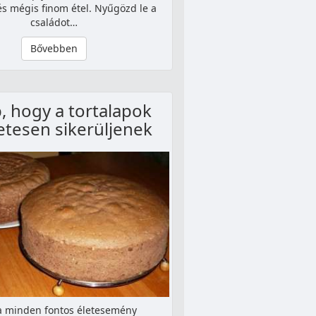
s mégis finom étel. Nyűgözd le a
családot…
Bővebben
p, hogy a tortalapok
etesen sikerüljenek
ta minden fontos életesemény