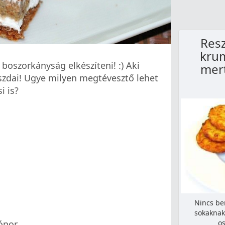
Resz
krum
oszorkányság elkészíteni! :) Aki
mer
szdai! Ugye milyen megtévesztő lehet
i is?
Nincs be
sokaknak 
os
ópor