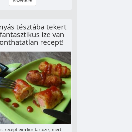
Bővebben
yás tésztába tekert
, fantasztikus íze van
ronthatatlan recept!
c receptjeim köz tartozik, mert