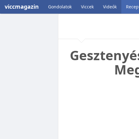
viccmagazin
Gondolatok
Viccek
Videók
Recep
Gesztenyés
Meg