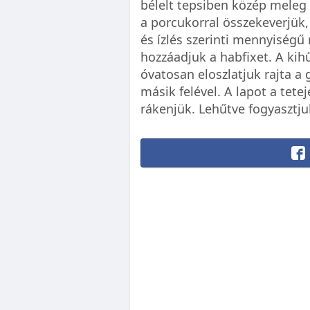
bélelt tepsiben közép meleg
a porcukorral összekeverjük
és ízlés szerinti mennyiségű
hozzáadjuk a habfixet. A kihű
óvatosan eloszlatjuk rajta a
másik felével. A lapot a tete
rákenjük. Lehűtve fogyasztju