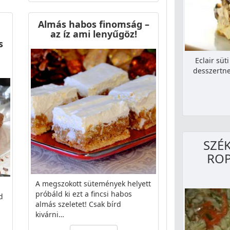
Almás habos finomság –
az íz ami lenyűgöz!
s
Eclair süt
desszertne
SZÉ
ROP
A megszokott sütemények helyett
próbáld ki ezt a fincsi habos
d
almás szeletet! Csak bírd
kivárni…