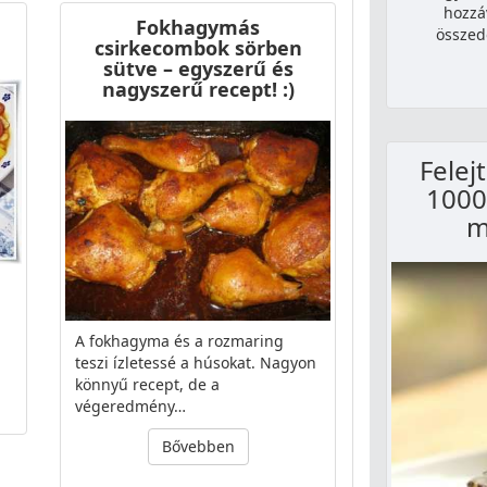
hozzá
Fokhagymás
összed
csirkecombok sörben
sütve – egyszerű és
nagyszerű recept! :)
Felejt
1000
m
A fokhagyma és a rozmaring
teszi ízletessé a húsokat. Nagyon
könnyű recept, de a
végeredmény…
Bővebben