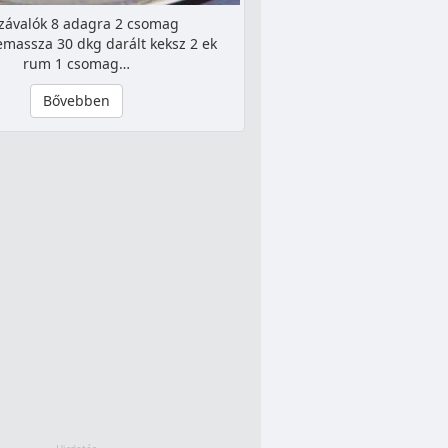
závalók 8 adagra 2 csomag
massza 30 dkg darált keksz 2 ek
rum 1 csomag…
Bővebben