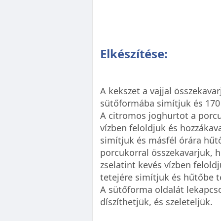
Elkészítése:
A kekszet a vajjal összekavar
sütőformába simítjuk és 170 
A citromos joghurtot a porcu
vízben feloldjuk és hozzákav
simítjuk és másfél órára hűt
porcukorral összekavarjuk, h
zselatint kevés vízben felold
tetejére simítjuk és hűtőbe
A sütőforma oldalát lekapcs
díszíthetjük, és szeleteljük.