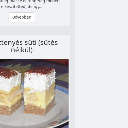
nűleg már te is rengeteg módon
elkészítetted, de így…
Bővebben
tenyés süti (sütés
nélkül)