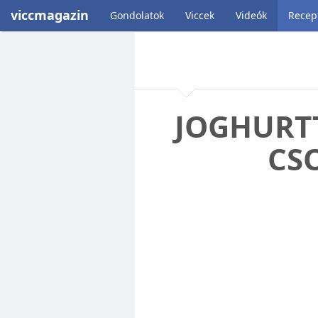
viccmagazin
Gondolatok
Viccek
Videók
Recep
JOGHURTT
CS