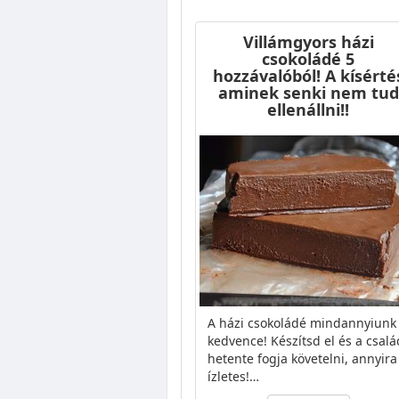
Villámgyors házi
csokoládé 5
hozzávalóból! A kísérté
aminek senki nem tud
ellenállni!!
A házi csokoládé mindannyiunk
kedvence! Készítsd el és a csalá
hetente fogja követelni, annyira
ízletes!…