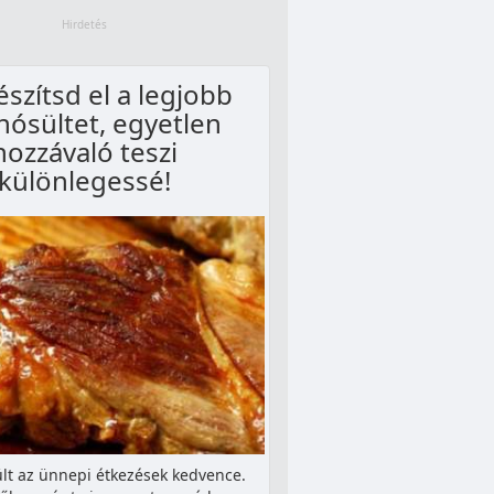
észítsd el a legjobb
nósültet, egyetlen
hozzávaló teszi
különlegessé!
lt az ünnepi étkezések kedvence.