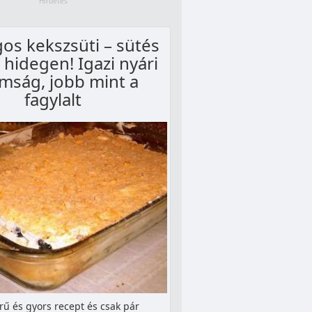
os kekszsüti – sütés
, hidegen! Igazi nyári
mság, jobb mint a
fagylalt
rű és gyors recept és csak pár