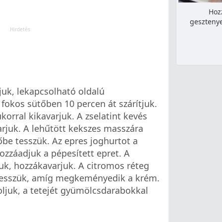
Hoz
gesztenye
juk, lekapcsolható oldalú
fokos sütőben 10 percen át szárítjuk.
korral kikavarjuk. A zselatint kevés
arjuk. A lehűtött kekszes masszára
őbe tesszük. Az epres joghurtot a
ozzáadjuk a pépesített epret. A
juk, hozzákavarjuk. A citromos réteg
 tesszük, amíg megkeményedik a krém.
oljuk, a tetejét gyümölcsdarabokkal