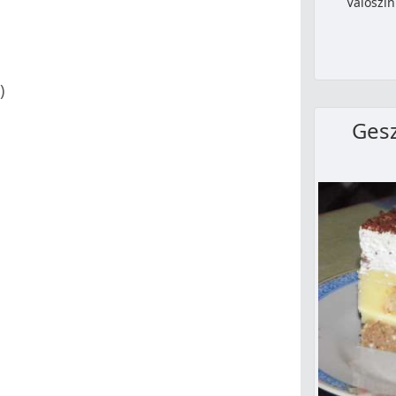
Valószí
)
Gesz