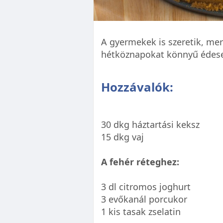
A gyermekek is szeretik, mer
hétköznapokat könnyű édeseb
Hozzávalók:
30 dkg háztartási keksz
15 dkg vaj
A fehér réteghez:
3 dl citromos joghurt
3 evőkanál porcukor
1 kis tasak zselatin