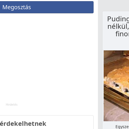
Megosztás
Puding
nélkül
fino
 érdekelhetnek
Egysze