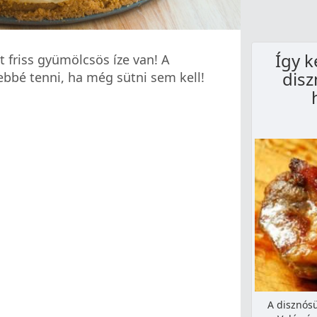
Így k
t friss gyümölcsös íze van! A
disz
bé tenni, ha még sütni sem kell!
A disznósü