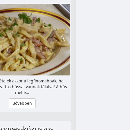
 ételek akkor a legfinomabbak, ha
aftos hússal vannak tálalva! A hús
mellé…
Bővebben
ggyes-kókuszos