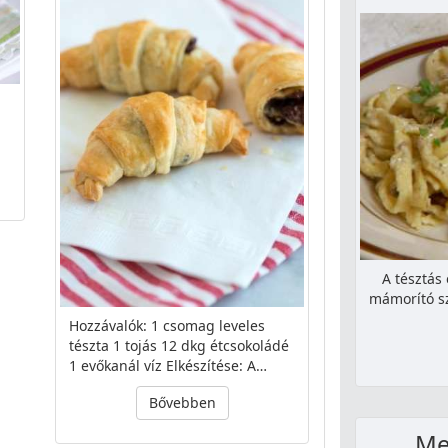
A tésztás
mámorító sz
Hozzávalók: 1 csomag leveles
tészta 1 tojás 12 dkg étcsokoládé
1 evőkanál víz Elkészítése: A…
Bővebben
Me