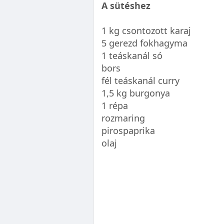
A sütéshez
1 kg csontozott karaj
5 gerezd fokhagyma
1 teáskanál só
bors
fél teáskanál curry
1,5 kg burgonya
1 répa
rozmaring
pirospaprika
olaj