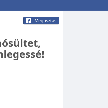
Megosztás
nósültet,
nlegessé!