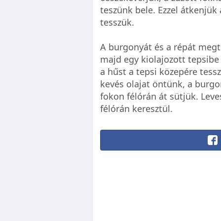
teszünk bele. Ezzel átkenjük
tesszük.
A burgonyát és a répát megt
majd egy kiolajozott tepsibe
a hűst a tepsi közepére tessz
kevés olajat öntünk, a burgon
fokon félórán át sütjük. Lev
félórán keresztül.