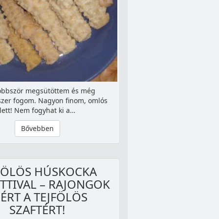
öbbször megsütöttem és még
zer fogom. Nagyon finom, omlós
lett! Nem fogyhat ki a…
Bővebben
FÖLÖS HÚSKOCKA
TTIVAL – RAJONGOK
ÉRT A TEJFÖLÖS
SZAFTÉRT!