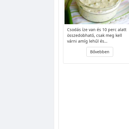
Csodás íze van és 10 perc alatt
összedobható, csak meg kell
várni amíg lehűl és…
Bővebben