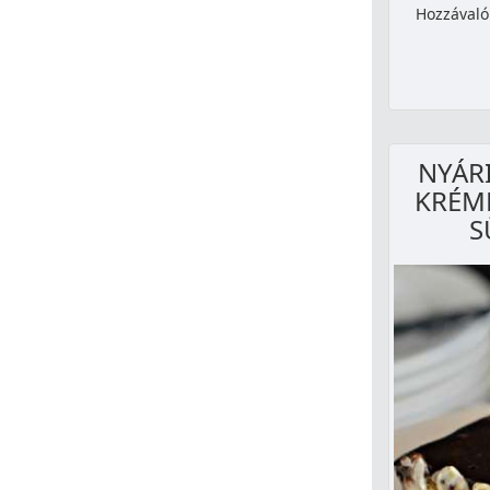
Hozzávalók
NYÁRI
KRÉME
S