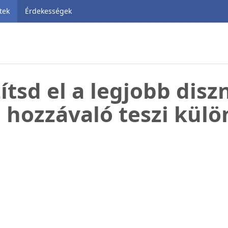
tek
Érdekességek
ítsd el a legjobb disz
 hozzávaló teszi külö