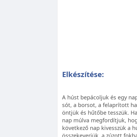
Elkészítése:
A húst bepácoljuk és egy na
sót, a borsot, a felaprított
öntjük és hűtőbe tesszük. Ha
nap múlva megfordítjuk, hog
következő nap kivesszük a hú
összekeverjük, a zúzott fokh