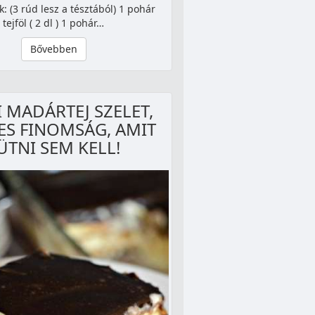
: (3 rúd lesz a tésztából) 1 pohár
tejföl ( 2 dl ) 1 pohár…
Bővebben
 MADÁRTEJ SZELET,
S FINOMSÁG, AMIT
ÜTNI SEM KELL!