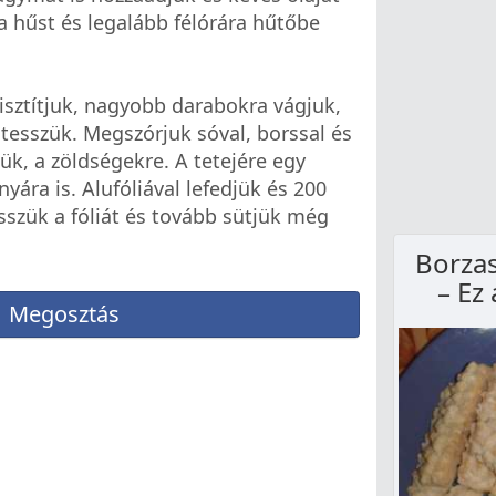
 a hűst és legalább félórára hűtőbe
isztítjuk, nagyobb darabokra vágjuk,
 tesszük. Megszórjuk sóval, borssal és
ük, a zöldségekre. A tetejére egy
yára is. Alufóliával lefedjük és 200
esszük a fóliát és tovább sütjük még
Borzas
– Ez
Megosztás