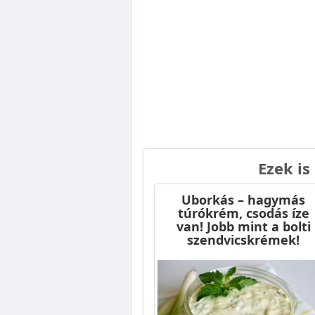
Ezek is
Uborkás – hagymás
túrókrém, csodás íze
van! Jobb mint a bolti
szendvicskrémek!