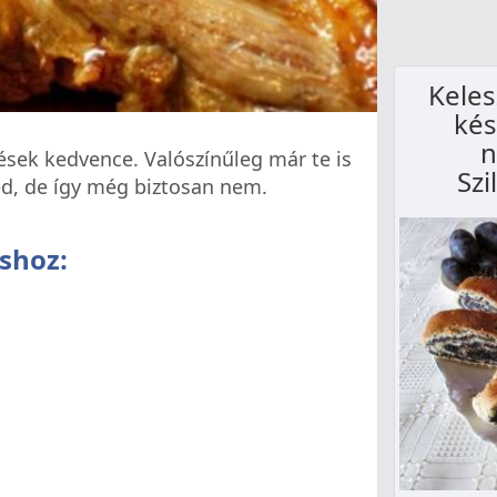
Keles
kés
n
ések kedvence. Valószínűleg már te is
Szi
d, de így még biztosan nem.
shoz: