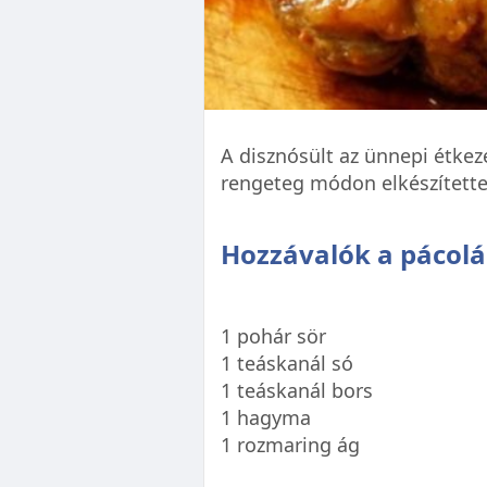
A disznósült az ünnepi étkez
rengeteg módon elkészítette
Hozzávalók a pácolá
1 pohár sör
1 teáskanál só
1 teáskanál bors
1 hagyma
1 rozmaring ág