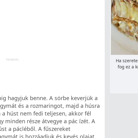
Ha szerete
fog ez a 
pig hagyjuk benne. A sörbe keverjük a
 hagymát és a rozmaringot, majd a húsra
 a húst nem fedi teljesen, akkor fél
y minden része átvegye a pác ízét. A
st a pácléből. A fűszereket
agymát is hozzáadjuk és kevés olajat