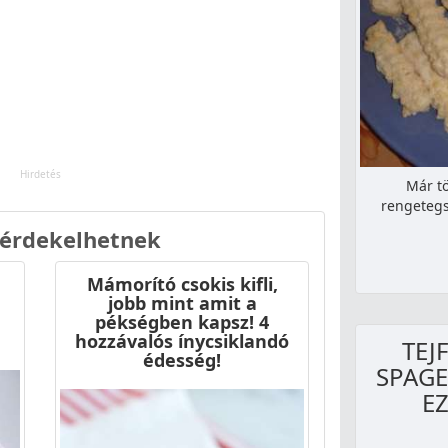
Már t
rengetegs
 érdekelhetnek
Mámorító csokis kifli,
jobb mint amit a
pékségben kapsz! 4
hozzávalós ínycsiklandó
TEJ
édesség!
SPAGE
EZ