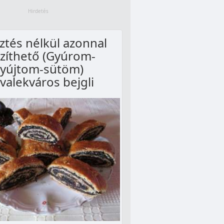
ztés nélkül azonnal
zíthető (Gyúrom-
yújtom-sütöm)
lvalekváros bejgli