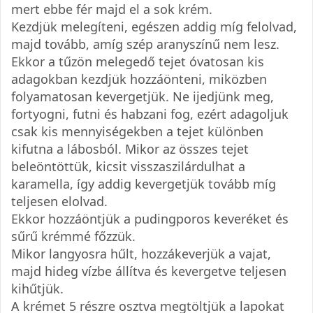
mert ebbe fér majd el a sok krém.
Kezdjük melegíteni, egészen addig míg felolvad,
majd tovább, amíg szép aranyszínű nem lesz.
Ekkor a tűzön melegedő tejet óvatosan kis
adagokban kezdjük hozzáönteni, miközben
folyamatosan kevergetjük. Ne ijedjünk meg,
fortyogni, futni és habzani fog, ezért adagoljuk
csak kis mennyiségekben a tejet különben
kifutna a lábosból. Mikor az összes tejet
beleöntöttük, kicsit visszaszilárdulhat a
karamella, így addig kevergetjük tovább míg
teljesen elolvad.
Ekkor hozzáöntjük a pudingporos keveréket és
sűrű krémmé főzzük.
Mikor langyosra hűlt, hozzákeverjük a vajat,
majd hideg vízbe állítva és kevergetve teljesen
kihűtjük.
A krémet 5 részre osztva megtöltjük a lapokat