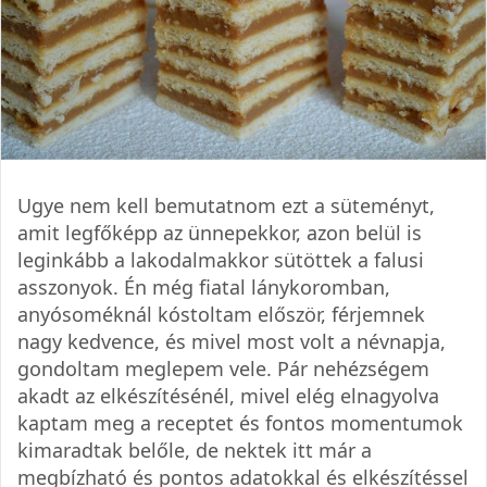
Ugye nem kell bemutatnom ezt a süteményt,
amit legfőképp az ünnepekkor, azon belül is
leginkább a lakodalmakkor sütöttek a falusi
asszonyok. Én még fiatal lánykoromban,
anyósoméknál kóstoltam először, férjemnek
nagy kedvence, és mivel most volt a névnapja,
gondoltam meglepem vele. Pár nehézségem
akadt az elkészítésénél, mivel elég elnagyolva
kaptam meg a receptet és fontos momentumok
kimaradtak belőle, de nektek itt már a
megbízható és pontos adatokkal és elkészítéssel