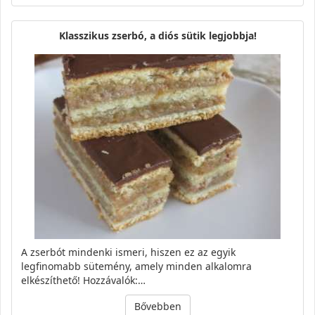
Klasszikus zserbó, a diós sütik legjobbja!
A zserbót mindenki ismeri, hiszen ez az egyik
legfinomabb sütemény, amely minden alkalomra
elkészíthető! Hozzávalók:…
Bővebben