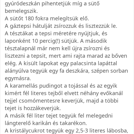
gyúródeszkán pihentetjük míg a sütő
bemelegszik.
A sütőt 180 fokra melegítsük elő.
A gáztepsi hátulját zsírozzuk és lisztezzük le.
A tésztákat a tepsi méretére nyújtjuk, és
laponként 10 percig(!) sütjük. A második
tésztalapnál már nem kell újra zsírozni és
lisztezni a tepsit, mert ami rajta marad az bőven
elég. A kisült lapokat egy palacsinta lapáttal
alányúlva tegyük egy fa deszkára, szépen sorban
egymásra.
A karamellás pudingot a tojással és az egyik
kimért fél literes tejből elvett néhány evőkanál
tejjel csomómentesre keverjük, majd a többi
tejet is hozzákeverjük.
A másik fél liter tejet tegyük fel melegedni
lángterelő karikán és takarékon.
A kristálycukrot tegyük egy 2,5-3 literes lábosba,