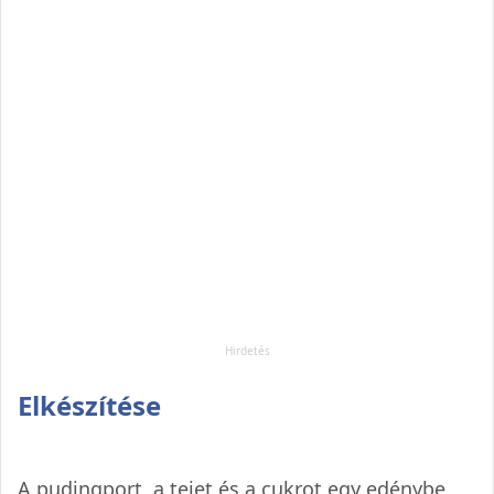
Elkészítése
A pudingport, a tejet és a cukrot egy edénybe