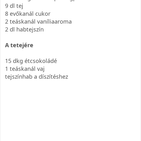
9 dl tej
8 evőkanál cukor
2 teáskanál vaníliaaroma
2 dl habtejszín
A tetejére
15 dkg étcsokoládé
1 teáskanál vaj
tejszínhab a díszítéshez