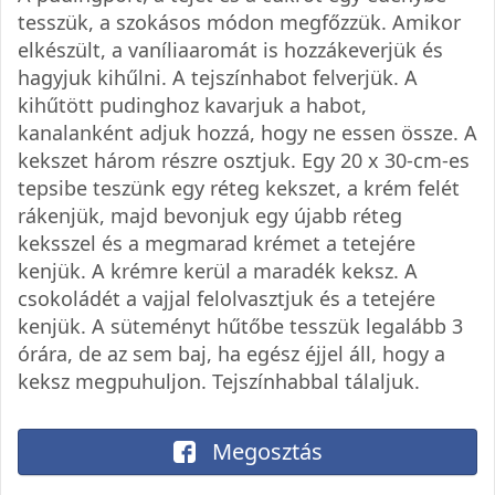
tesszük, a szokásos módon megfőzzük. Amikor
elkészült, a vaníliaaromát is hozzákeverjük és
hagyjuk kihűlni. A tejszínhabot felverjük. A
kihűtött pudinghoz kavarjuk a habot,
kanalanként adjuk hozzá, hogy ne essen össze. A
kekszet három részre osztjuk. Egy 20 x 30-cm-es
tepsibe teszünk egy réteg kekszet, a krém felét
rákenjük, majd bevonjuk egy újabb réteg
keksszel és a megmarad krémet a tetejére
kenjük. A krémre kerül a maradék keksz. A
csokoládét a vajjal felolvasztjuk és a tetejére
kenjük. A süteményt hűtőbe tesszük legalább 3
órára, de az sem baj, ha egész éjjel áll, hogy a
keksz megpuhuljon. Tejszínhabbal tálaljuk.
Megosztás