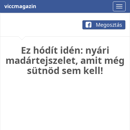
viccmagazin
Megosztás
Ez hódít idén: nyári
madártejszelet, amit még
sütnöd sem kell!