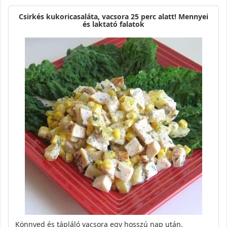
Csirkés kukoricasaláta, vacsora 25 perc alatt! Mennyei
és laktató falatok
Könnyed és tápláló vacsora egy hosszú nap után.