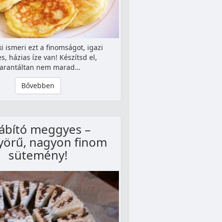
 ismeri ezt a finomságot, igazi
es, házias íze van! Készítsd el,
arantáltan nem marad…
Bővebben
ábító meggyes –
örű, nagyon finom
sütemény!