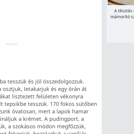
A tésztás
mámorító sz
lba tesszük és jól összedolgozzuk.
 osztjuk, letakarjuk és egy órán át
kat lisztezett felületen vékonyra
elt tepsikbe tesszük. 170 fokos sütőben
zunk óvatosan, mert a lapok hamar
náljuk a krémet. A pudingport, a
rjük, a szokásos módon megfőzzük,
ot felverjük, hozzáadjuk a vaníliás