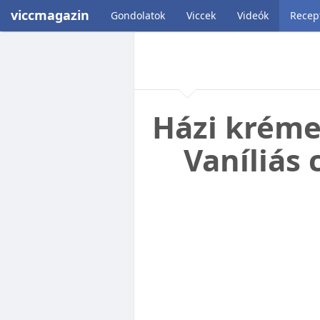
viccmagazin
Gondolatok
Viccek
Videók
Recep
Házi kréme
Vaníliás 