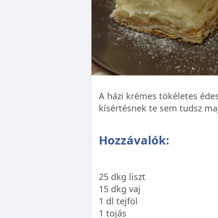
A házi krémes tökéletes éde
kísértésnek te sem tudsz maj
Hozzávalók:
25 dkg liszt
15 dkg vaj
1 dl tejföl
1 tojás