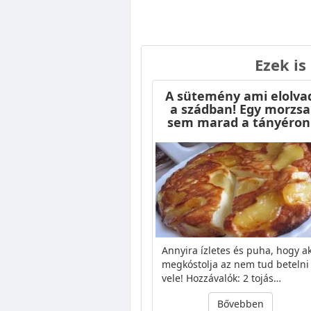
Ezek is
A sütemény ami elolva
a szádban! Egy morzsa
sem marad a tányéron
Annyira ízletes és puha, hogy ak
megkóstolja az nem tud betelni
vele! Hozzávalók: 2 tojás…
Bővebben