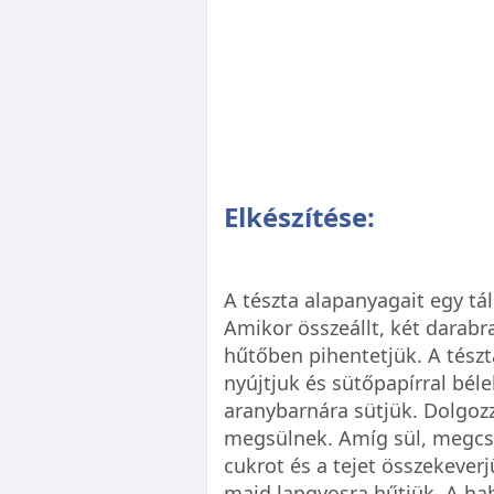
Elkészítése:
A tészta alapanyagait egy tá
Amikor összeállt, két darabra
hűtőben pihentetjük. A tésztá
nyújtjuk és sütőpapírral bél
aranybarnára sütjük. Dolgoz
megsülnek. Amíg sül, megcsi
cukrot és a tejet összekeve
majd langyosra hűtjük. A hab