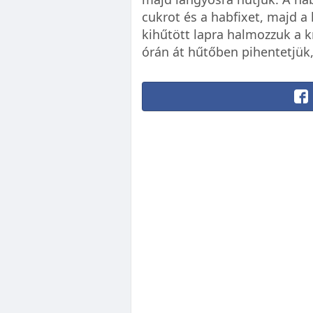
cukrot és a habfixet, majd a
kihűtött lapra halmozzuk a k
órán át hűtőben pihentetjük,