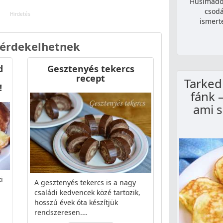
Húsimádók
csodá
ismert
 érdekelhetnek
d
Gesztenyés tekercs
recept
Tarkedl
!
fánk 
ami 
i
A gesztenyés tekercs is a nagy
családi kedvencek közé tartozik,
hosszú évek óta készítjük
rendszeresen.…