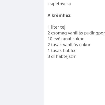
csipetnyi só
A krémhez:
1 liter tej
2 csomag vaníliás pudingpor
10 evőkanál cukor
2 tasak vaníliás cukor
1 tasak habfix
3 dl habtejszín