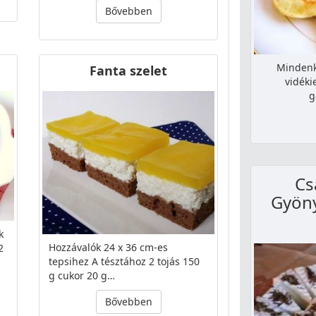
Bővebben
Mindenki
Fanta szelet
vidéki
g
Cs
Gyöny
k
Hozzávalók 24 x 36 cm-es
2
tepsihez A tésztához 2 tojás 150
g cukor 20 g…
Bővebben