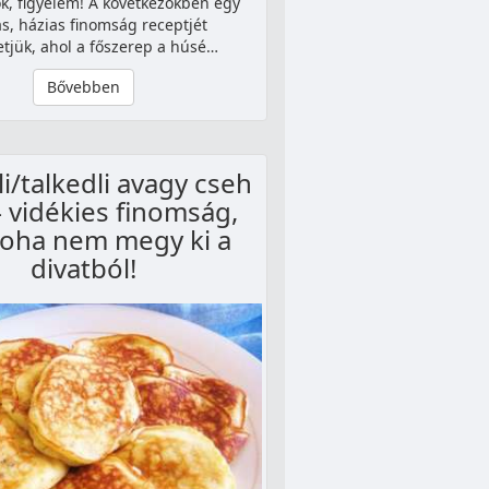
, figyelem! A következőkben egy
s, házias finomság receptjét
etjük, ahol a főszerep a húsé…
Bővebben
i/talkedli avagy cseh
– vidékies finomság,
soha nem megy ki a
divatból!