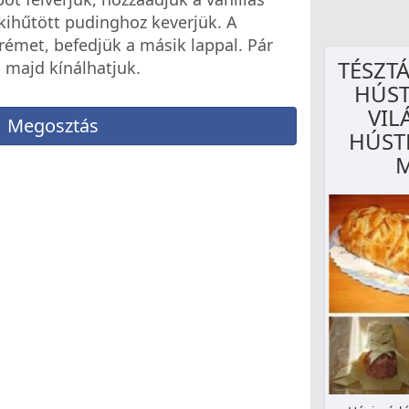
 kihűtött pudinghoz keverjük. A
rémet, befedjük a másik lappal. Pár
TÉSZTÁ
 majd kínálhatjuk.
HÚST
VIL
Megosztás
HÚST
M