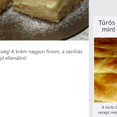
Túrós 
mint 
sség! A krém nagyon finom, a vaníliás
d ellenállni!
A túrós 
recept még