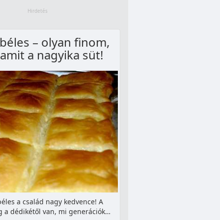
béles – olyan finom,
amit a nagyika süt!
béles a család nagy kedvence! A
 a dédikétől van, mi generációk…