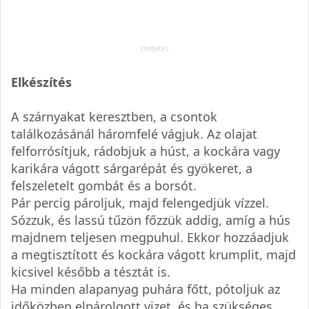
Elkészítés
A szárnyakat keresztben, a csontok
találkozásánál háromfelé vágjuk. Az olajat
felforrósítjuk, rádobjuk a húst, a kockára vagy
karikára vágott sárgarépát és gyökeret, a
felszeletelt gombát és a borsót.
Pár percig pároljuk, majd felengedjük vízzel.
Sózzuk, és lassú tűzön főzzük addig, amíg a hús
majdnem teljesen megpuhul. Ekkor hozzáadjuk
a megtisztított és kockára vágott krumplit, majd
kicsivel később a tésztát is.
Ha minden alapanyag puhára főtt, pótoljuk az
időközben elpárolgott vizet, és ha szükséges,