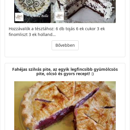
Hozzávalók a tésztához: 6 db tojás 6 ek cukor 3 ek
finomliszt 3 ek holland…
Bővebben
Fahéjas szilvás pite, az egyik legfincsibb gyümölcsös
pite, olcsó és gyors recept! :)