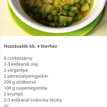
Hozzávalók kb. 4 literhez
6 csirkeszárny
2-3 evőkanál olaj
2 sárgarépa
2 petrezselyemgyökér
200 g zöldborsó
100 g csiperkegomba
2 krumpli
2-3 evőkanál kiskocka tészta
só