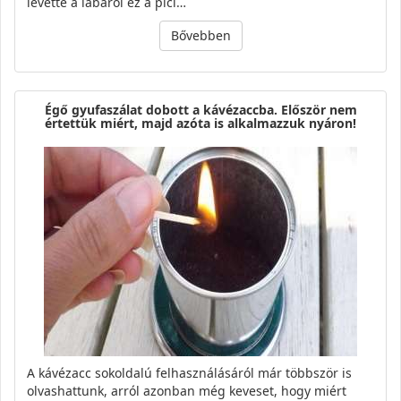
levette a lábáról ez a pici…
Bővebben
Égő gyufaszálat dobott a kávézaccba. Először nem
értettük miért, majd azóta is alkalmazzuk nyáron!
A kávézacc sokoldalú felhasználásáról már többször is
olvashattunk, arról azonban még keveset, hogy miért