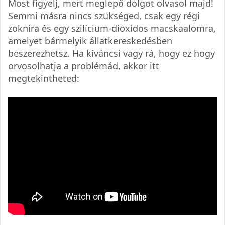
Most figyelj, mert meglepő dolgot olvasol majd!
Semmi másra nincs szükséged, csak egy régi
zoknira és egy szilícium-dioxidos macskaalomra,
amelyet bármelyik állatkereskedésben
beszerezhetsz. Ha kíváncsi vagy rá, hogy ez hogy
orvosolhatja a problémád, akkor itt
megtekintheted: