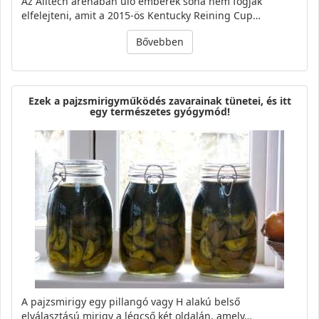
Az Alltech arénában ülő emberek soha nem fogják
elfelejteni, amit a 2015-ös Kentucky Reining Cup…
Bővebben
Ezek a pajzsmirigyműködés zavarainak tünetei, és itt
egy természetes gyógymód!
A pajzsmirigy egy pillangó vagy H alakú belső
elválasztású mirigy a légcső két oldalán, amely…