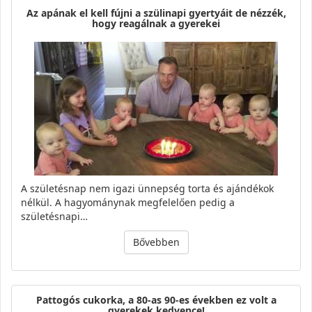
Az apának el kell fújni a szülinapi gyertyáit de nézzék,
hogy reagálnak a gyerekei
A születésnap nem igazi ünnepség torta és ajándékok
nélkül. A hagyománynak megfelelően pedig a
születésnapi…
Bővebben
Pattogós cukorka, a 80-as 90-es években ez volt a
gyerekek kedvence!