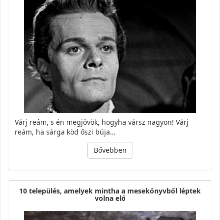
Várj reám, s én megjövök, hogyha vársz nagyon! Várj
reám, ha sárga köd őszi búja…
Bővebben
10 település, amelyek mintha a mesekönyvből léptek
volna elő