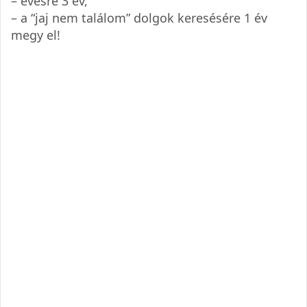
– evésre 3 év,
– a “jaj nem találom” dolgok keresésére 1 év
megy el!