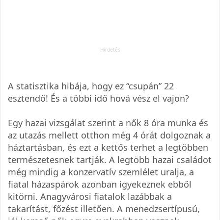
A statisztika hibája, hogy ez “csupán” 22
esztendő! És a többi idő hová vész el vajon?
Egy hazai vizsgálat szerint a nők 8 óra munka és
az utazás mellett otthon még 4 órát dolgoznak a
háztartásban, és ezt a kettős terhet a legtöbben
természetesnek tartják. A legtöbb hazai családot
még mindig a konzervatív szemlélet uralja, a
fiatal házaspárok azonban igyekeznek ebből
kitörni. Anagyvárosi fiatalok lazábbak a
takarítást, főzést illetően. A menedzsertípusú,