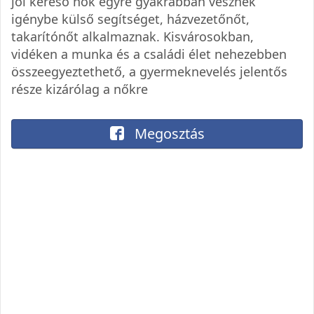
jól kereső nők egyre gyakrabban vesznek
igénybe külső segítséget, házvezetőnőt,
takarítónőt alkalmaznak. Kisvárosokban,
vidéken a munka és a családi élet nehezebben
összeegyeztethető, a gyermeknevelés jelentős
része kizárólag a nőkre
Megosztás