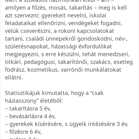
amilyen a főzés, mosás, takarítás – meg is kell
azt szervezni; gyerekeit nevelni, iskolai
feladataikat ellenőrizni, vendégeket fogadni,
velük cseverészni, a rokoni kapcsolatokat
tartani, családi ünnepekről gondoskodni, név-,
születésnapokat, házassági évfordulókat
megjegyezni, s erre készülni, tehát menedzseri,
titkári, pedagógusi, takarítónői, szakács, esetleg
fodrász, kozmetikus, varrónői munkálatokat
ellátni.
Statisztikájuk kimutatta, hogy a “csak
háziasszony” életéből:
– takarításra 5 év,
– bevásárlásra 4 év,
– gyerekek kísérésére, s ügyeik intézésére 3 év,
– főzésre 6 év,