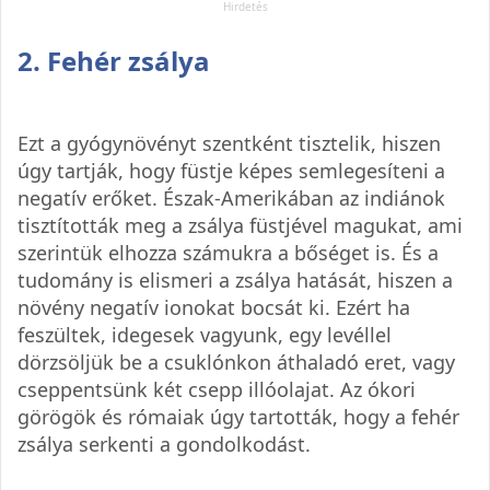
2. Fehér zsálya
Ezt a gyógynövényt szentként tisztelik, hiszen
úgy tartják, hogy füstje képes semlegesíteni a
negatív erőket. Észak-Amerikában az indiánok
tisztították meg a zsálya füstjével magukat, ami
szerintük elhozza számukra a bőséget is. És a
tudomány is elismeri a zsálya hatását, hiszen a
növény negatív ionokat bocsát ki. Ezért ha
feszültek, idegesek vagyunk, egy levéllel
dörzsöljük be a csuklónkon áthaladó eret, vagy
cseppentsünk két csepp illóolajat. Az ókori
görögök és rómaiak úgy tartották, hogy a fehér
zsálya serkenti a gondolkodást.