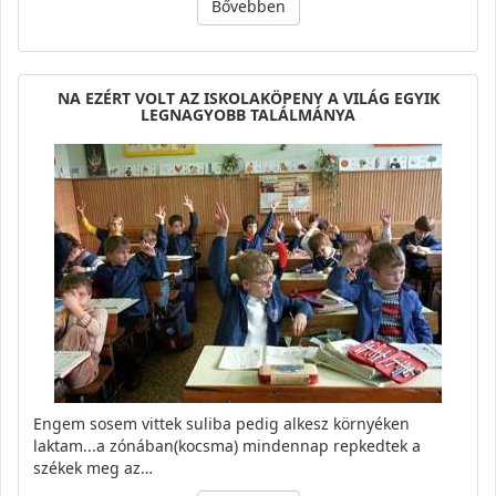
Bővebben
NA EZÉRT VOLT AZ ISKOLAKÖPENY A VILÁG EGYIK
LEGNAGYOBB TALÁLMÁNYA
Engem sosem vittek suliba pedig alkesz környéken
laktam...a zónában(kocsma) mindennap repkedtek a
székek meg az…