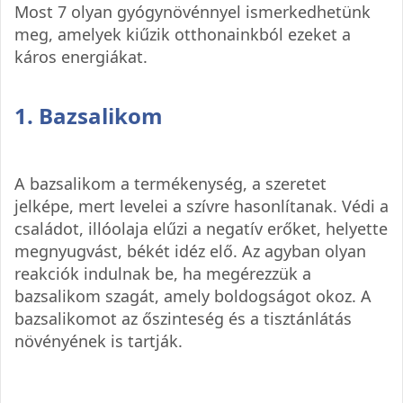
Most 7 olyan gyógynövénnyel ismerkedhetünk
meg, amelyek kiűzik otthonainkból ezeket a
káros energiákat.
1. Bazsalikom
A bazsalikom a termékenység, a szeretet
jelképe, mert levelei a szívre hasonlítanak. Védi a
családot, illóolaja elűzi a negatív erőket, helyette
megnyugvást, békét idéz elő. Az agyban olyan
reakciók indulnak be, ha megérezzük a
bazsalikom szagát, amely boldogságot okoz. A
bazsalikomot az őszinteség és a tisztánlátás
növényének is tartják.