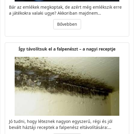
Bár az emlékek megkoptak, de azért még emlékszik erre
a játékokra valaki ugye? Akkoriban majdnem…
Bővebben
Így távolítsuk el a falpenészt – a nagyi receptje
Jó tudni, hogy léteznek nagyon egyszerű, régi és jól
bevált háztáji receptek a falpenész eltávolítására:…