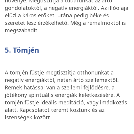
növénye. Megtisztítja a tudatunkat az ártó
gondolatoktól, a negatív energiáktól. Az illóolaja
elűzi a káros erőket, utána pedig béke és
szeretet lesz érzékelhető. Még a rémálmoktól is
megszabadít.
5. Tömjén
A tömjén füstje megtisztítja otthonunkat a
negatív energiáktól, netán ártó szellemektől.
Remek hatással van a szellemi fejlődésre, a
jótékony spirituális energiák keletkezésére. A
tömjén füstje ideális meditáció, vagy imádkozás
alatt. Kapcsolatot teremt köztünk és az
istenségek között.