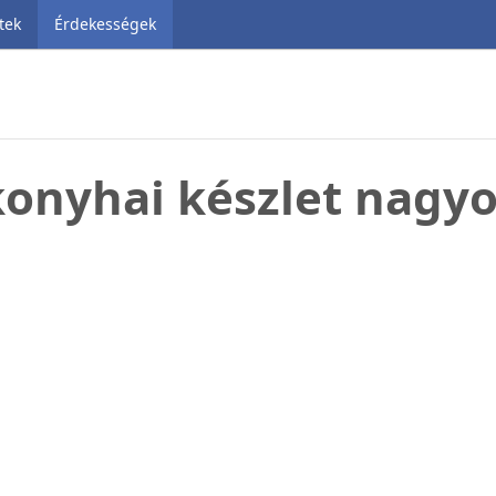
tek
Érdekességek
konyhai készlet nagyon