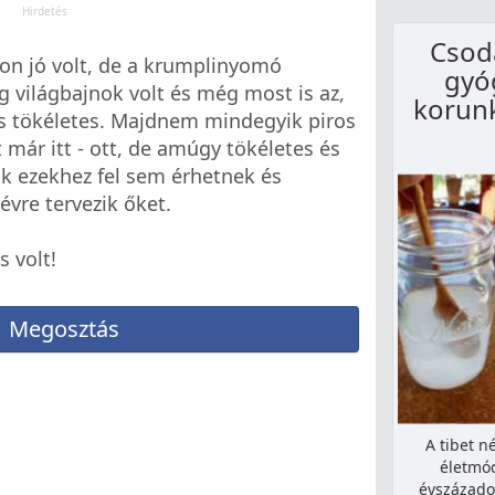
Csodá
yon jó volt, de a krumplinyomó
gyó
g világbajnok volt és még most is az,
korunk
 tökéletes. Majdnem mindegyik piros
t már itt - ott, de amúgy tökéletes és
k ezekhez fel sem érhetnek és
évre tervezik őket.
s volt!
Megosztás
A tibet n
életmód
évszázadok