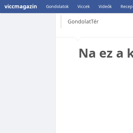
viccmagazin
Gondolatok
Viccek
Videók
Recep
GondolatTér
Na ez a 