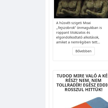
A húsvét-szigeti Moai
,,fejszobrok” önmagukban is
roppant titokzatos és
elgondolkodtató alkotások,
amiket a nemrégiben tett…
Bővebben
TUDOD MIRE VALÓ A KÉ
RÉSZ? NEM, NEM
TOLLRADÍR! EGÉSZ EDDI
ROSSZUL HITTÜK!