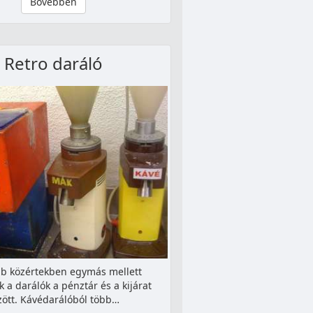
Bővebben
Retro daráló
b közértekben egymás mellett
k a darálók a pénztár és a kijárat
zött. Kávédarálóból több…