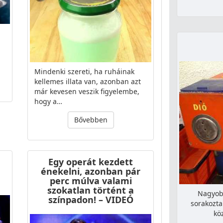
Mindenki szereti, ha ruháinak
kellemes illata van, azonban azt
már kevesen veszik figyelembe,
hogy a…
Bővebben
Egy operát kezdett
énekelni, azonban pár
perc múlva valami
szokatlan történt a
Nagyob
színpadon! – VIDEÓ
sorakozta
kö