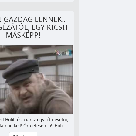
N GAZDAG LENNÉK..
GÉZÁTÓL, EGY KICSIT
MÁSKÉPP!
d Hofit, és akarsz egy jót nevetni,
látnod kell! Őrületesen jó!! Hofi…