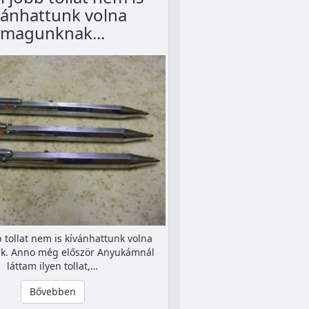
vánhattunk volna
magunknak...
 tollat nem is kívánhattunk volna
. Anno még először Anyukámnál
láttam ilyen tollat,…
Bővebben