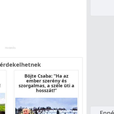
 érdekelhetnek
Böjte Csaba: “Ha az
ember szerény és
!
szorgalmas, a széle üti a
hosszát!”
Ennél