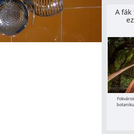
A fák
ez
Fokváros
botaniku