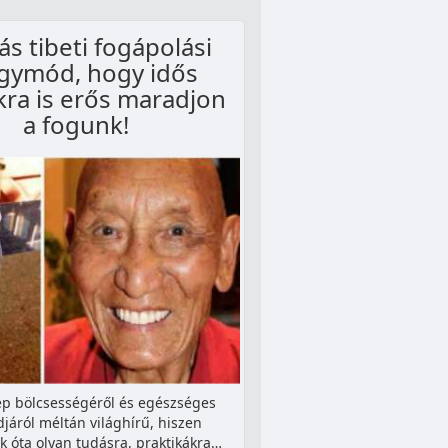
s tibeti fogápolási
gymód, hogy idős
ra is erős maradjon
a fogunk!
ép bölcsességéről és egészséges
járól méltán világhírű, hiszen
 óta olyan tudásra, praktikákra…