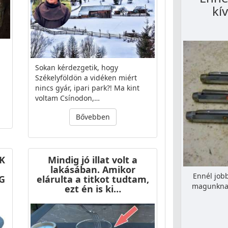
kí
Sokan kérdezgetik, hogy
Székelyföldön a vidéken miért
nincs gyár, ipari park?! Ma kint
voltam Csínodon,…
Bővebben
K
Mindig jó illat volt a
lakásában. Amikor
Ennél jobb
G
elárulta a titkot tudtam,
magunknak
ezt én is ki…