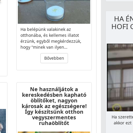
HA É
HOFI 
Ha belépünk valakinek az
otthonába, és kellemes illatot
érzünk, egyből megkérdezzük,
hogy “minek van ilyen…
Bővebben
Ne használjátok a
kereskedésben kapható
öblítőket, nagyon
károsak az egészségere!
Így készítsünk otthon
vegyszermentes
Ha szerette
ruhaöblítőt
akkor ezt 