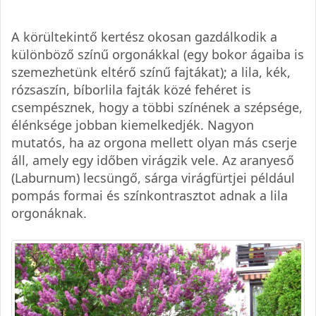
A körültekintő kertész okosan gazdálkodik a
különböző színű orgonákkal (egy bokor ágaiba is
szemezhetünk eltérő színű fajtákat); a lila, kék,
rózsaszín, bíborlila fajták közé fehéret is
csempésznek, hogy a többi színének a szépsége,
élénksége jobban kiemelkedjék. Nagyon
mutatós, ha az orgona mellett olyan más cserje
áll, amely egy időben virágzik vele. Az aranyeső
(Laburnum) lecsüngő, sárga virágfürtjei például
pompás formai és színkontrasztot adnak a lila
orgonáknak.