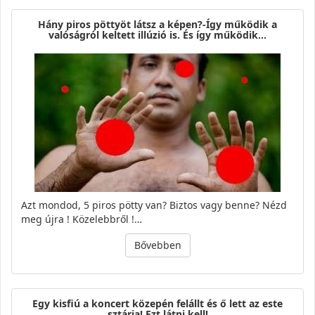
Hány piros pöttyöt látsz a képen?-Így működik a
valóságról keltett illúzió is. És így működik…
Azt mondod, 5 piros pötty van? Biztos vagy benne? Nézd
meg újra ! Közelebbről !…
Bővebben
Egy kisfiú a koncert közepén felállt és ő lett az este
sztárja! Ezt látni kell!