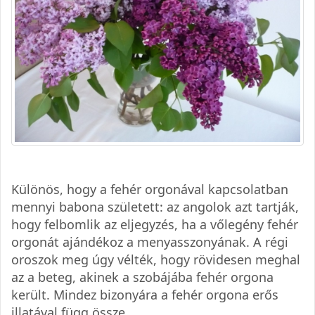
Különös, hogy a fehér orgonával kapcsolatban
mennyi babona született: az angolok azt tartják,
hogy felbomlik az eljegyzés, ha a vőlegény fehér
orgonát ajándékoz a menyasszonyának. A régi
oroszok meg úgy vélték, hogy rövidesen meghal
az a beteg, akinek a szobájába fehér orgona
került. Mindez bizonyára a fehér orgona erős
illatával függ össze.