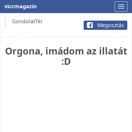
viccmagazin
GondolatTér
Megosztás
Orgona, imádom az illatát
:D