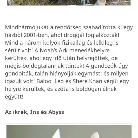
Mindhármójukat a rendőrség szabadította ki egy
házból 2001-ben, ahol droggal foglalkoztak!
Mind a három kölyök fizikailag és lelkileg is
sérült volt! A Noah’s Ark menedékhelyre
kerültek, ahol egy idő után helyrejöttek, de
mégis boldogtalannak tűntek! A gondozók úgy
gondolták, talán hiányolják egymást; és milyen
igazuk volt! Baloo, Leo és Shere Khan végül egy
helyre kerültek, és azóta is boldogan élnek
együtt!
Az ikrek, Iris és Abyss