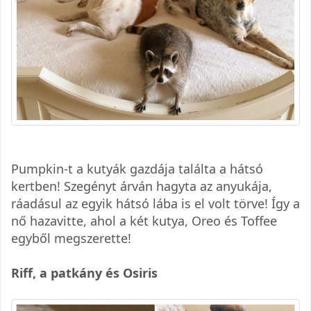
Pumpkin-t a kutyák gazdája találta a hátsó
kertben! Szegényt árván hagyta az anyukája,
ráadásul az egyik hátsó lába is el volt törve! Így a
nő hazavitte, ahol a két kutya, Oreo és Toffee
egyből megszerette!
Riff, a patkány és Osiris