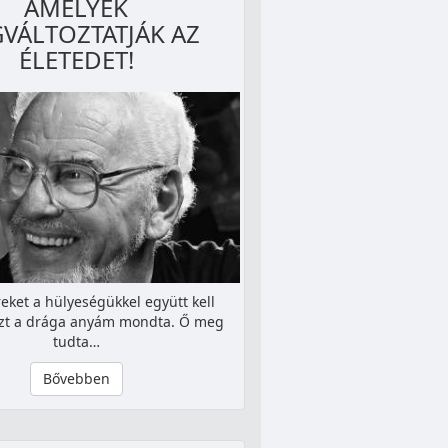
AMELYEK
VÁLTOZTATJÁK AZ
ÉLETEDET!
ket a hülyeségükkel együtt kell
 Ezt a drága anyám mondta. Ő meg
tudta…
Bővebben