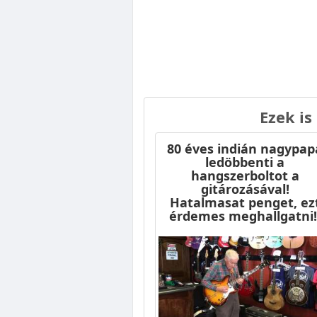
Ezek is
80 éves indián nagypap
ledöbbenti a
hangszerboltot a
gitározásával!
Hatalmasat penget, ez
érdemes meghallgatni!