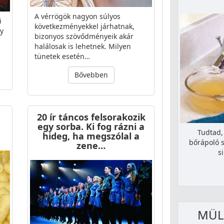
A vérrögök nagyon súlyos
i
következményekkel járhatnak,
gy
bizonyos szövődményeik akár
halálosak is lehetnek. Milyen
tünetek esetén…
Bővebben
20 ír táncos felsorakozik
egy sorba. Ki fog rázni a
Tudtad,
hideg, ha megszólal a
bőrápoló s
zene…
s
MÜLL