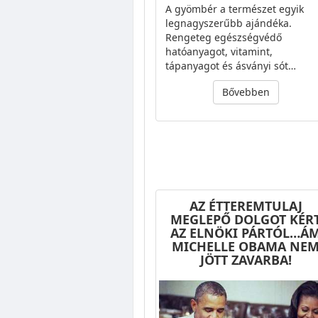
A gyömbér a természet egyik
legnagyszerűbb ajándéka.
Rengeteg egészségvédő
hatóanyagot, vitamint,
tápanyagot és ásványi sót…
Bővebben
AZ ÉTTEREMTULAJ
MEGLEPŐ DOLGOT KÉR
AZ ELNÖKI PÁRTÓL…Á
MICHELLE OBAMA NE
JÖTT ZAVARBA!