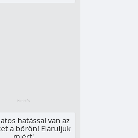
atos hatással van az
et a bőrön! Eláruljuk
miért!