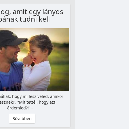
log, amit egy lányos
pának tudni kell
nállak, hogy mi lesz veled, amikor
lesznek!”, “Mit tettél, hogy ezt
érdemled?!” –…
Bővebben