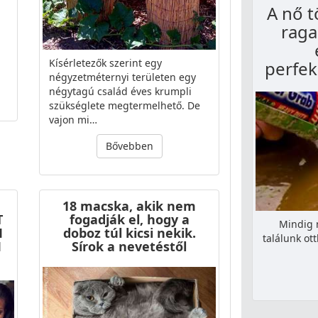
A nő 
raga
Kísérletezők szerint egy
perfek
négyzetméternyi területen egy
négytagú család éves krumpli
szükséglete megtermelhető. De
vajon mi…
Bővebben
18 macska, akik nem
T
fogadják el, hogy a
Mindig 
M
doboz túl kicsi nekik.
találunk ot
M
Sírok a nevetéstől