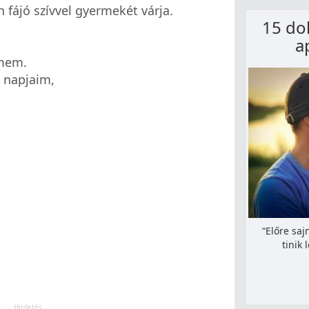
fájó szívvel gyermekét várja.
15 do
a
emem.
 napjaim,
“Előre saj
tinik 