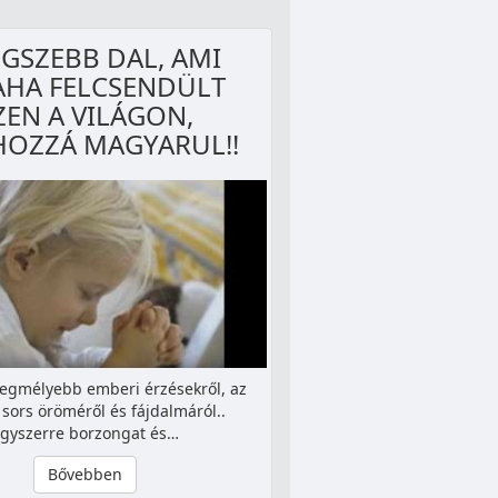
EGSZEBB DAL, AMI
AHA FELCSENDÜLT
ZEN A VILÁGON,
OZZÁ MAGYARUL!!
legmélyebb emberi érzésekről, az
sors öröméről és fájdalmáról..
gyszerre borzongat és…
Bővebben