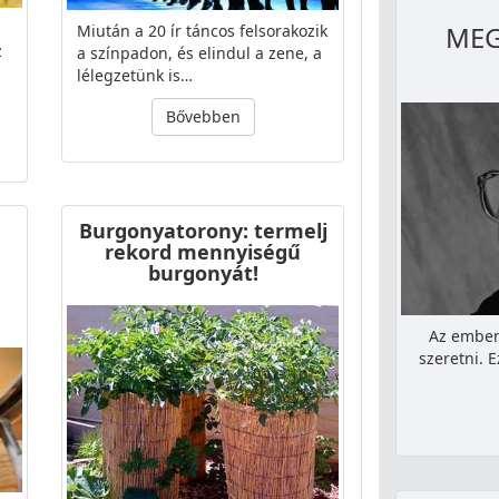
MEG
Miután a 20 ír táncos felsorakozik
z
a színpadon, és elindul a zene, a
lélegzetünk is…
Bővebben
Burgonyatorony: termelj
rekord mennyiségű
burgonyát!
Az embere
szeretni.