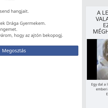
send hangjait.
A L
VAL
szek Drága Gyermekem.
E
engemet.
MÉGH
várom, hogy az ajtón bekopogj.
Megosztás
Egy dal a 
emberi 
E