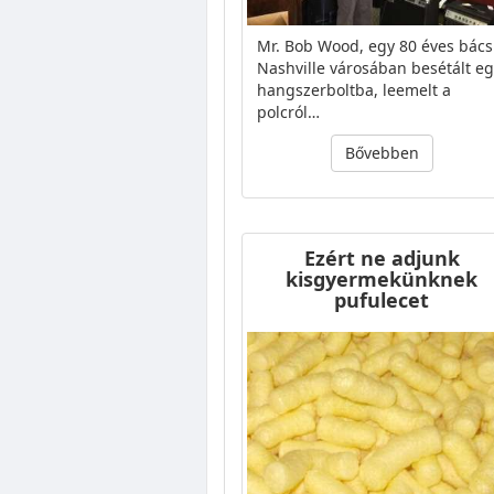
Mr. Bob Wood, egy 80 éves bács
Nashville városában besétált e
hangszerboltba, leemelt a
polcról…
Bővebben
Ezért ne adjunk
kisgyermekünknek
pufulecet