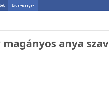
tek
Érdekességek
 magányos anya sza