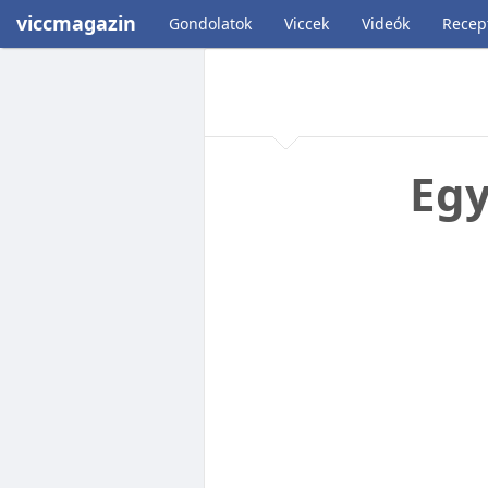
viccmagazin
Gondolatok
Viccek
Videók
Recep
Egy