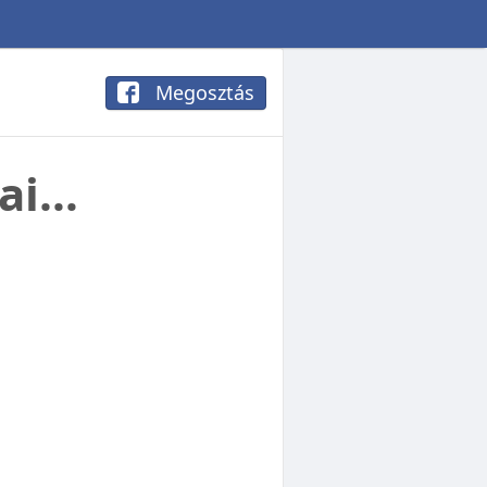
Megosztás
vai…