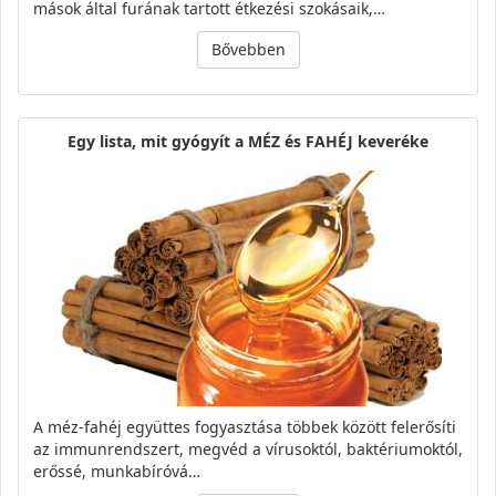
mások által furának tartott étkezési szokásaik,…
Bővebben
Egy lista, mit gyógyít a MÉZ és FAHÉJ keveréke
A méz-fahéj együttes fogyasztása többek között felerősíti
az immunrendszert, megvéd a vírusoktól, baktériumoktól,
erőssé, munkabíróvá…