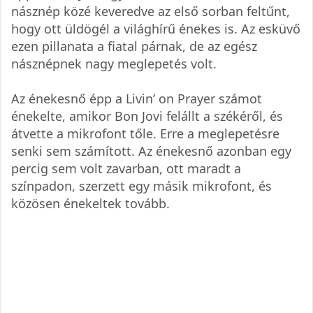
násznép közé keveredve az első sorban feltűnt,
hogy ott üldögél a világhírű énekes is. Az esküvő
ezen pillanata a fiatal párnak, de az egész
násznépnek nagy meglepetés volt.
Az énekesnő épp a Livin’ on Prayer számot
énekelte, amikor Bon Jovi felállt a székéről, és
átvette a mikrofont tőle. Erre a meglepetésre
senki sem számított. Az énekesnő azonban egy
percig sem volt zavarban, ott maradt a
színpadon, szerzett egy másik mikrofont, és
közösen énekeltek tovább.