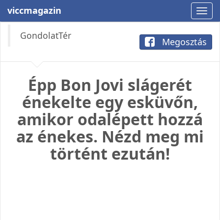
viccmagazin
GondolatTér
Megosztás
Épp Bon Jovi slágerét
énekelte egy esküvőn,
amikor odalépett hozzá
az énekes. Nézd meg mi
történt ezután!